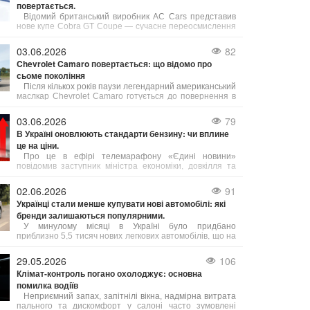
повертається.
Відомий британський виробник AC Cars представив
нове купе Cobra GT Coupe — сучасне переосмислення
культової моделі, присвячене 125-річчю бренду.
03.06.2026
82
Chevrolet Camaro повертається: що відомо про
сьоме покоління
Після кількох років паузи легендарний американський
маслкар Chevrolet Camaro готується до повернення в
модельний ряд бренду. За даними джерел, близьких до
General Motors, компанія активно розробляє сьоме
03.06.2026
79
покоління культового спорткара.
В Україні оновлюють стандарти бензину: чи вплине
це на ціни.
Про це в ефірі телемарафону «Єдині новини»
повідомив заступник міністра економіки, довкілля та
сільського господарства України Тарас Висоцький.
02.06.2026
91
Українці стали менше купувати нові автомобілі: які
бренди залишаються популярними.
У минулому місяці в Україні було придбано
приблизно 5,5 тисяч нових легкових автомобілів, що на
18% менше порівняно з травнем 2025 року. У
порівнянні з квітнем 2026 року попит на нові авто
29.05.2026
106
також знизився на 11%.
Клімат-контроль погано охолоджує: основна
помилка водіїв
Неприємний запах, запітнілі вікна, надмірна витрата
пального та дискомфорт у салоні часто зумовлені