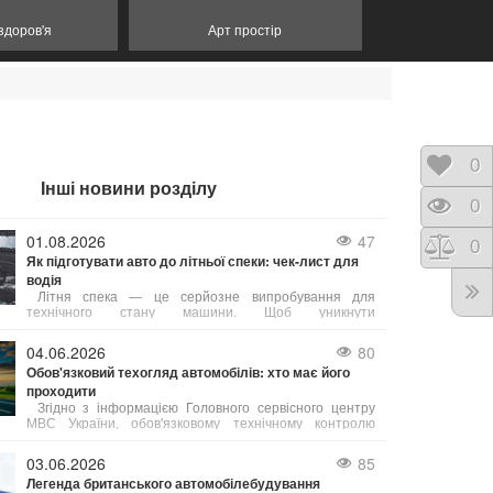
 здоров'я
Арт простір
Відк
0
Інші новини розділу
Пере
0
01.08.2026
47
Порі
0
Як підготувати авто до літньої спеки: чек-лист для
водія
Літня спека — це серйозне випробування для
технічного стану машини. Щоб уникнути
неприємностей у дорозі, зверніть увагу на ці 5
елементів:
04.06.2026
80
Обов'язковий техогляд автомобілів: хто має його
проходити
Згідно з інформацією Головного сервісного центру
МВС України, обов'язковому технічному контролю
(ОТК) підлягають усі вантажні автомобілі, а також
автобуси, маршрутні таксі та таксі.
03.06.2026
85
Легенда британського автомобілебудування