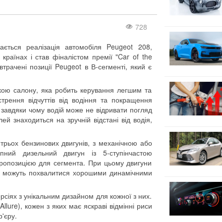
728
ається реалізація автомобіля Peugeot 208,
країнах і став фіналістом премії "Car of the
втрачені позиції Peugeot в В-сегменті, який є
ікою салону, яка робить керування легшим та
трення відчуттів від водіння та покращення
завдяки чому водій може не відривати погляд
й знаходиться на зручній відстані від водія,
трьох бензинових двигунів, з механічною або
пний дизельний двигун із 5-ступінчастою
ропозицією для сегмента. При цьому двигуни
та можуть похвалитися хорошими динамічними
рсіях з унікальним дизайном для кожної з них.
Allure), кожен з яких має яскраві відмінні риси
р'єру.