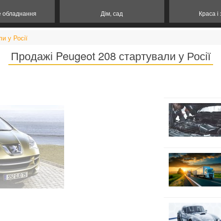
е обладнання
Дім, сад
Краса і
и у Росії
Продажі Peugeot 208 стартували у Росії