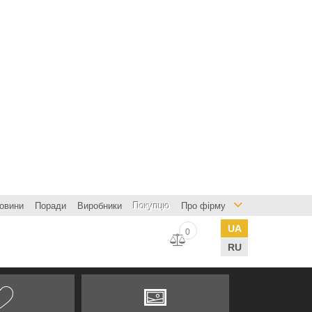
овини
Поради
Виробники
Покупцю
Про фірму
UA
0
RU