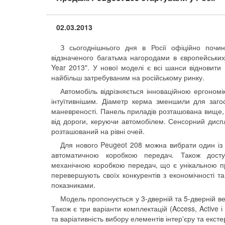
02.03.2013
З сьогоднішнього дня в Росії офіційно почин
відзначеного багатьма нагородами в європейських 
Year 2013". У нової моделі є всі шанси відновити 
найбільш затребуваним на російському ринку.
Автомобіль відрізняється інноваційною ергоном
інтуїтивнішим. Діаметр керма зменшили для загос
маневреності. Панель приладів розташована вище, 
від дороги, керуючи автомобілем. Сенсорний диспле
розташований на рівні очей.
Для нового Peugeot 208 можна вибрати один із 
автоматичною коробкою передач. Також досту
механічною коробкою передач, що є унікальною п
перевершують своїх конкурентів з економічності 
показниками.
Модель пропонується у 3-дверній та 5-дверній ве
Також є три варіанти комплектацій (Access, Active і 
та варіативність вибору елементів інтер'єру та ексте