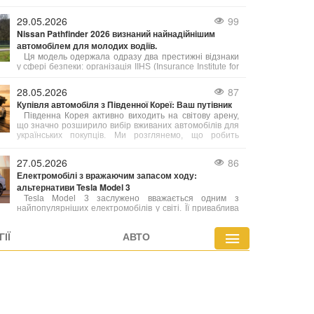
неправильним використанням клімат-контролю. Багато
водіїв вмикають систему на максимум, не
29.05.2026
99
усвідомлюючи, що це може негативно впливати не
Nissan Pathfinder 2026 визнаний найнадійнішим
лише на комфорт, а й на сам автомобіль.
автомобілем для молодих водіїв.
Ця модель одержала одразу два престижні відзнаки
у сфері безпеки: організація IIHS (Insurance Institute for
Highway Safety) та видання Consumer Reports
включили її до щорічного рейтингу «Найкращі нові авто
28.05.2026
87
для підлітків». Це визнання збіглося з рекордними
Купівля автомобіля з Південної Кореї: Ваш путівник
роздрібними продажами автомобіля у квітні.
Південна Корея активно виходить на світову арену,
що значно розширило вибір вживаних автомобілів для
українських покупців. Ми розглянемо, що робить
корейські авто такими привабливими, особливості
їхнього ринку та всі переваги такого вибору.
27.05.2026
86
Електромобілі з вражаючим запасом ходу:
альтернативи Tesla Model 3
Tesla Model 3 заслужено вважається одним з
найпопулярніших електромобілів у світі. Її приваблива
ціна та значний запас ходу (363 милі за стандартом
EPA) зробили її бестселером. Однак, Model 3 не є
ІЇ
АВТО
лідером за дальністю пробігу, і на ринку існують
моделі, здатні подолати значно більші відстані на
одному заряді.