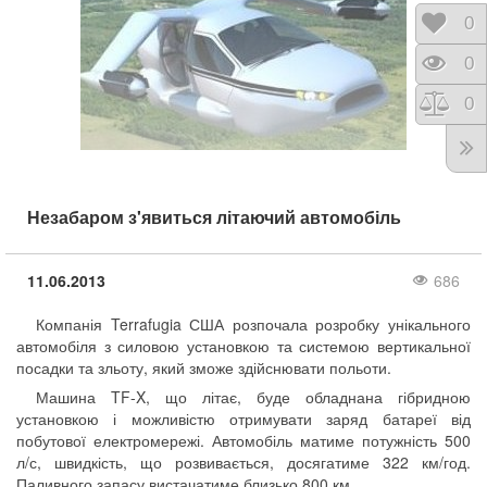
Відк
0
Пере
0
Порі
0
Незабаром з'явиться літаючий автомобіль
11.06.2013
686
Компанія Terrafugia США розпочала розробку унікального
автомобіля з силовою установкою та системою вертикальної
посадки та зльоту, який зможе здійснювати польоти.
Машина TF-X, що літає, буде обладнана гібридною
установкою і можливістю отримувати заряд батареї від
побутової електромережі. Автомобіль матиме потужність 500
л/с, швидкість, що розвивається, досягатиме 322 км/год.
Паливного запасу вистачатиме близько 800 км.