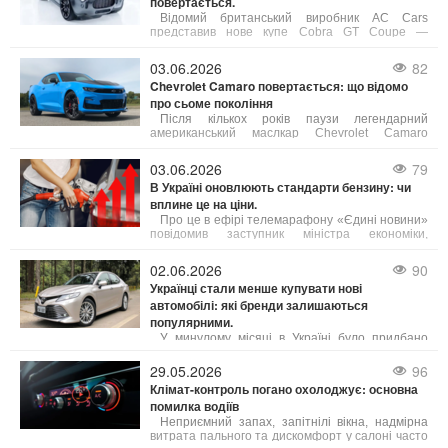
повертається.
Відомий британський виробник AC Cars
представив нове купе Cobra GT Coupe —
сучасне переосмислення культової моделі,
присвячене 125-річчю бренду.
03.06.2026
82
Chevrolet Camaro повертається: що відомо
про сьоме покоління
Після кількох років паузи легендарний
американський маслкар Chevrolet Camaro
готується до повернення в модельний ряд
бренду. За даними джерел, близьких до General
03.06.2026
79
Motors, компанія активно розробляє сьоме
В Україні оновлюють стандарти бензину: чи
покоління культового спорткара.
вплине це на ціни.
Про це в ефірі телемарафону «Єдині новини»
повідомив заступник міністра економіки,
довкілля та сільського господарства України
Тарас Висоцький.
02.06.2026
90
Українці стали менше купувати нові
автомобілі: які бренди залишаються
популярними.
У минулому місяці в Україні було придбано
приблизно 5,5 тисяч нових легкових автомобілів,
що на 18% менше порівняно з травнем 2025
29.05.2026
96
року. У порівнянні з квітнем 2026 року попит на
Клімат-контроль погано охолоджує: основна
нові авто також знизився на 11%.
помилка водіїв
Неприємний запах, запітнілі вікна, надмірна
витрата пального та дискомфорт у салоні часто