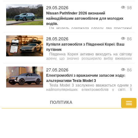
зумовлені неправильним використанням клімат-
контролю. Багато водіїв вмикають систему на
29.05.2026
98
максимум, не усвідомлюючи, що це може
Nissan Pathfinder 2026 визнаний
негативно впливати не лише на комфорт, а й на
найнадійнішим автомобілем для молодих
сам автомобіль.
водіїв.
Ця модель одержала одразу два престижні
відзнаки у сфері безпеки: організація IIHS
(Insurance Institute for Highway Safety) та
28.05.2026
86
видання Consumer Reports включили її до
Купівля автомобіля з Південної Кореї: Ваш
щорічного рейтингу «Найкращі нові авто для
путівник
підлітків». Це визнання збіглося з рекордними
роздрібними продажами автомобіля у квітні.
Південна Корея активно виходить на світову
арену, що значно розширило вибір вживаних
автомобілів для українських покупців. Ми
розглянемо, що робить корейські авто такими
27.05.2026
86
привабливими, особливості їхнього ринку та всі
Електромобілі з вражаючим запасом ходу:
переваги такого вибору.
альтернативи Tesla Model 3
Tesla Model 3 заслужено вважається одним з
найпопулярніших електромобілів у світі. Її
приваблива ціна та значний запас ходу (363
милі за стандартом EPA) зробили її
ПОЛІТИКА
бестселером. Однак, Model 3 не є лідером за
дальністю пробігу, і на ринку існують моделі,
здатні подолати значно більші відстані на
одному заряді.