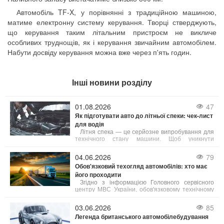
Автомобіль TF-X, у порівнянні з традиційною машиною,
матиме електронну систему керування. Творці стверджують,
що керування таким літальним пристроєм не викличе
особливих труднощів, як і керування звичайним автомобілем.
Набути досвіду керування можна вже через п'ять годин.
Інші новини розділу
01.08.2026
47
Як підготувати авто до літньої спеки: чек-лист
для водія
Літня спека — це серйозне випробування для
технічного стану машини. Щоб уникнути
неприємностей у дорозі, зверніть увагу на ці 5
елементів:
04.06.2026
79
Обов'язковий техогляд автомобілів: хто має
його проходити
Згідно з інформацією Головного сервісного
центру МВС України, обов'язковому технічному
контролю (ОТК) підлягають усі вантажні
автомобілі, а також автобуси, маршрутні таксі та
03.06.2026
85
таксі.
Легенда британського автомобілебудування