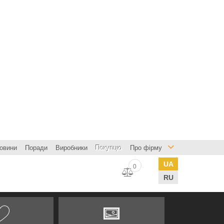
овини
Поради
Виробники
Покупцю
Про фірму
UA
0
RU