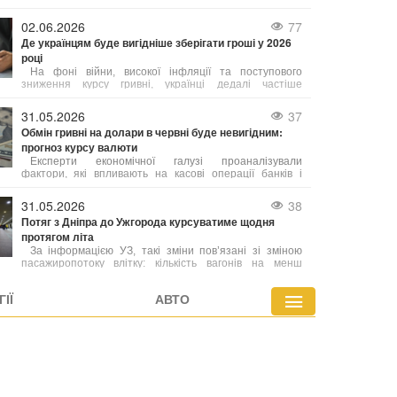
про цю проблему і запевнив, що спеціалісти вже
працюють над її усуненням. "У нас технічний збій,
02.06.2026
77
Де українцям буде вигідніше зберігати гроші у 2026
році
На фоні війни, високої інфляції та поступового
зниження курсу гривні, українці дедалі частіше
шукають не просто способи накопичення коштів, а й
можливості захистити їх від знецінення.
31.05.2026
37
Обмін гривні на долари в червні буде невигідним:
прогноз курсу валюти
Експерти економічної галузі проаналізували
фактори, які впливають на касові операції банків і
фінансових установ, та надали прогнози щодо
діапазону можливих змін котирувань. Зміни курсу у
31.05.2026
38
пунктах обміну напряму пов’язані з державними
Потяг з Дніпра до Ужгорода курсуватиме щодня
фінансовими механізмами. Згідно з наявними
протягом літа
оцінками, нинішня ситуація носить тимчасовий
характер і найближчим часом очікується стабілізація.
За інформацією УЗ, такі зміни пов’язані зі зміною
пасажиропотоку влітку: кількість вагонів на менш
затребуваних маршрутах скорочується, а ресурси
перенаправляються на маршрути з підвищеним
ІЇ
АВТО
попитом.