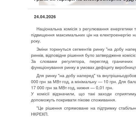
24.04.2026
Національна комісія з регулювання енергетики
підвищення максимальних цін на електроенергію на 
року.
Зміни торкнуться сегментів ринку "на добу напе
ринків, відповідне рішення було затверджене комісіє
За словами регулятора, перегляд граничних
функціонування ринку в умовах дефіциту виробництв
Для ринку "на добу наперед" та внутрішньодобов
000 грн за МВт·год, а мінімальну — 10 грн. Для ба
17 000 грн за МВт·год, нижня — 0,01 грн.
У комісії відзначили, що такі заходи сприятиму
допоможуть покривати пікове споживання.
"Це рішення спрямоване на підтримку стабільн
НКРЕКП.