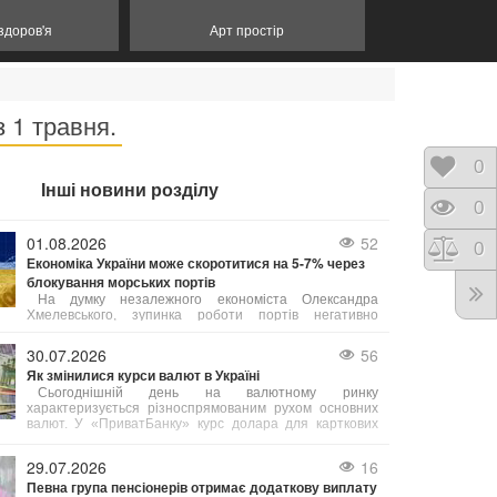
 здоров'я
Арт простір
 1 травня.
Відк
0
Інші новини розділу
Пере
0
01.08.2026
52
Порі
0
Економіка України може скоротитися на 5-7% через
блокування морських портів
На думку незалежного економіста Олександра
Хмелевського, зупинка роботи портів негативно
позначиться на агросекторі та всій економіці країни,
що призведе до зменшення бюджетних надходжень та
30.07.2026
56
зниження добробуту населення.
Як змінилися курси валют в Україні
Сьогоднішній день на валютному ринку
характеризується різноспрямованим рухом основних
валют. У «ПриватБанку» курс долара для карткових
операцій знизився на 10–20 копійок (залежно від типу
операції), зафіксувавшись на позначці 45,05 грн.
29.07.2026
16
Певна група пенсіонерів отримає додаткову виплату