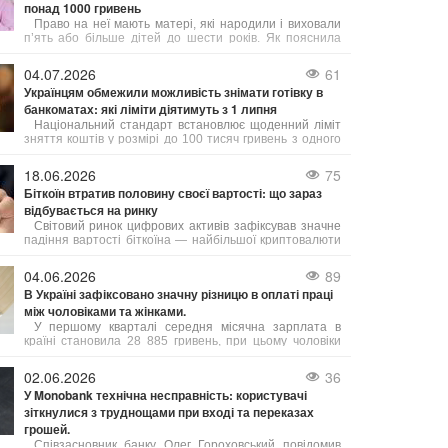
понад 1000 гривень
Право на неї мають матері, які народили і виховали
п’ять або більше дітей до шести років. Як пояснила
юрист Анастасія Руденко на 24 Каналі, під вихованням
розуміють як рідних, так і усиновлених дітей.
04.07.2026
61
Українцям обмежили можливість знімати готівку в
банкоматах: які ліміти діятимуть з 1 липня
Національний стандарт встановлює щоденний ліміт
зняття коштів у розмірі до 100 тисяч гривень з одного
банківського рахунку. Це обмеження стосується як
операцій через банкомати, так і отримання грошей у
18.06.2026
75
касах банків.
Біткоїн втратив половину своєї вартості: що зараз
відбувається на ринку
Світовий ринок цифрових активів зафіксував значне
падіння вартості біткоїна — найбільшої криптовалюти
за обсягом торгів. Порівняно зі своїм абсолютним
рекордом, встановленим 5 жовтня 2025 року на рівні
04.06.2026
89
125 245,57 доларів, ціна біткоїна знизилася вдвічі і
В Україні зафіксовано значну різницю в оплаті праці
наблизилася до важливої психологічної межі.
між чоловіками та жінками.
У першому кварталі середня місячна зарплата в
країні становила 28 885 гривень, при цьому чоловіки
заробляли в середньому на 9 007 гривень більше за
жінок. Зокрема, середня зарплата чоловіків складала
02.06.2026
36
33 798 грн, а жінок – 24 791 грн.
У Monobank технічна несправність: користувачі
зіткнулися з труднощами при вході та переказах
грошей.
Співзасновник банку Олег Гороховський повідомив