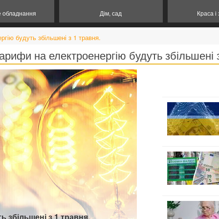
е обладнання
Дім, сад
Краса і
ргію будуть збільшені з 1 травня.
тарифи на електроенергію будуть збільшені з
 збільшені з 1 травня.