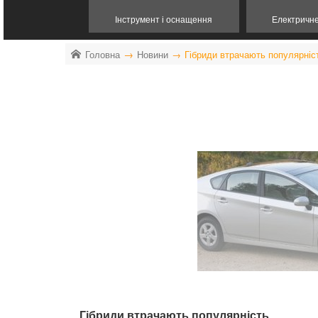
Інструмент і оснащення
Електричн
Головна
Новини
Гібриди втрачають популярніс
Гібриди втрачають популярність