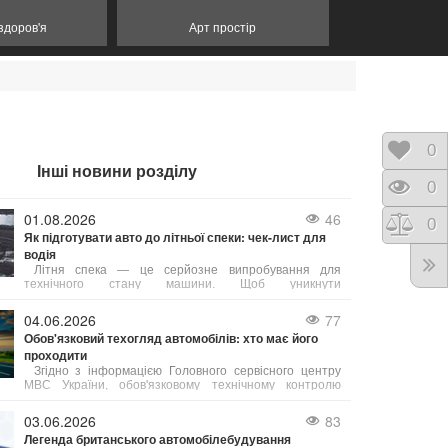
 здоров'я
Арт простір
Відк
0
Інші новини розділу
Пере
0
01.08.2026
46
Порі
0
Як підготувати авто до літньої спеки: чек-лист для
водія
Літня спека — це серйозне випробування для
технічного стану машини. Щоб уникнути
неприємностей у дорозі, зверніть увагу на ці 5
елементів:
04.06.2026
77
Обов'язковий техогляд автомобілів: хто має його
проходити
Згідно з інформацією Головного сервісного центру
МВС України, обов'язковому технічному контролю
(ОТК) підлягають усі вантажні автомобілі, а також
автобуси, маршрутні таксі та таксі.
03.06.2026
83
Легенда британського автомобілебудування