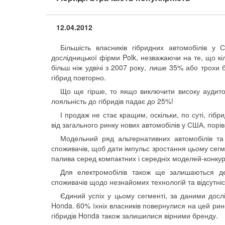
12.04.2012
Більшість власників гібридних автомобілів у
дослідницької фірми Polk, незважаючи на те, що к
більш ніж удвічі з 2007 року, лише 35% або трохи 
гібрид повторно.
Що ще гірше, то якщо виключити високу аудиторі
лояльність до гібридів падає до 25%!
І продаж не стає кращим, оскільки, по суті, гіб
від загального ринку нових автомобілів у США, порі
Модельний ряд альтернативних автомобілів та
споживачів, щоб дати імпульс зростання цьому сегм
палива серед компактних і середніх моделей-конкур
Для електромобілів також ще залишаються де
споживачів щодо незнайомих технологій та відсутніс
Єдиний успіх у цьому сегменті, за даними дослі
Honda. 60% їхніх власників повернулися на цей рино
гібридів Honda також залишилися вірними бренду.