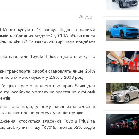
790
 США не купують їх знову. Згідно з даними
ількість гібридних моделей у США збільшилася
більше ніж 1/3 їх власників вирішили придбати
ю власників Toyota Prius з цього списку, то
ридні транспортні засоби становлять лише 2,4%
вняно з їх максимумом у 2,9% у 2008 році.
 їх ціна просто недостатньо привабливі для
енту, особливо з огляду на зростання економії
ентів.
які перешкоди, у тому числі занепокоєння
ть адекватної інфраструктури підзарядки.
дження, стосується власників Toyota Prius та
к, щоб купити іншу Toyota, і понад 52% водіїв