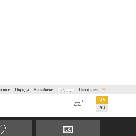
овини
Поради
Виробники
Покупцю
Про фірму
UA
0
RU