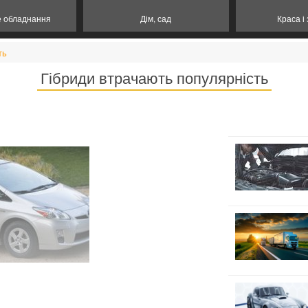
е обладнання
Дім, сад
Краса і
ть
Гібриди втрачають популярність