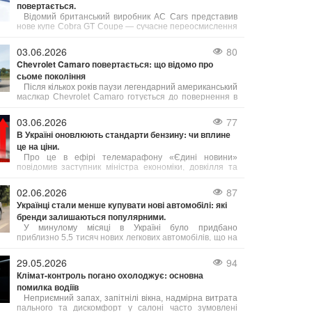
повертається.
Відомий британський виробник AC Cars представив
нове купе Cobra GT Coupe — сучасне переосмислення
культової моделі, присвячене 125-річчю бренду.
03.06.2026
80
Chevrolet Camaro повертається: що відомо про
сьоме покоління
Після кількох років паузи легендарний американський
маслкар Chevrolet Camaro готується до повернення в
модельний ряд бренду. За даними джерел, близьких до
General Motors, компанія активно розробляє сьоме
03.06.2026
77
покоління культового спорткара.
В Україні оновлюють стандарти бензину: чи вплине
це на ціни.
Про це в ефірі телемарафону «Єдині новини»
повідомив заступник міністра економіки, довкілля та
сільського господарства України Тарас Висоцький.
02.06.2026
87
Українці стали менше купувати нові автомобілі: які
бренди залишаються популярними.
У минулому місяці в Україні було придбано
приблизно 5,5 тисяч нових легкових автомобілів, що на
18% менше порівняно з травнем 2025 року. У
порівнянні з квітнем 2026 року попит на нові авто
29.05.2026
94
також знизився на 11%.
Клімат-контроль погано охолоджує: основна
помилка водіїв
Неприємний запах, запітнілі вікна, надмірна витрата
пального та дискомфорт у салоні часто зумовлені