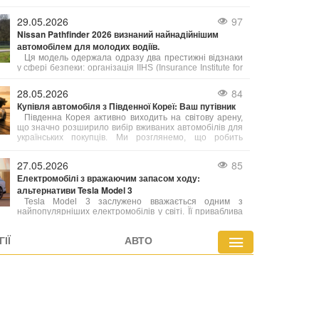
неправильним використанням клімат-контролю. Багато
водіїв вмикають систему на максимум, не
29.05.2026
97
усвідомлюючи, що це може негативно впливати не
Nissan Pathfinder 2026 визнаний найнадійнішим
лише на комфорт, а й на сам автомобіль.
автомобілем для молодих водіїв.
Ця модель одержала одразу два престижні відзнаки
у сфері безпеки: організація IIHS (Insurance Institute for
Highway Safety) та видання Consumer Reports
включили її до щорічного рейтингу «Найкращі нові авто
28.05.2026
84
для підлітків». Це визнання збіглося з рекордними
Купівля автомобіля з Південної Кореї: Ваш путівник
роздрібними продажами автомобіля у квітні.
Південна Корея активно виходить на світову арену,
що значно розширило вибір вживаних автомобілів для
українських покупців. Ми розглянемо, що робить
корейські авто такими привабливими, особливості
їхнього ринку та всі переваги такого вибору.
27.05.2026
85
Електромобілі з вражаючим запасом ходу:
альтернативи Tesla Model 3
Tesla Model 3 заслужено вважається одним з
найпопулярніших електромобілів у світі. Її приваблива
ціна та значний запас ходу (363 милі за стандартом
EPA) зробили її бестселером. Однак, Model 3 не є
ІЇ
АВТО
лідером за дальністю пробігу, і на ринку існують
моделі, здатні подолати значно більші відстані на
одному заряді.