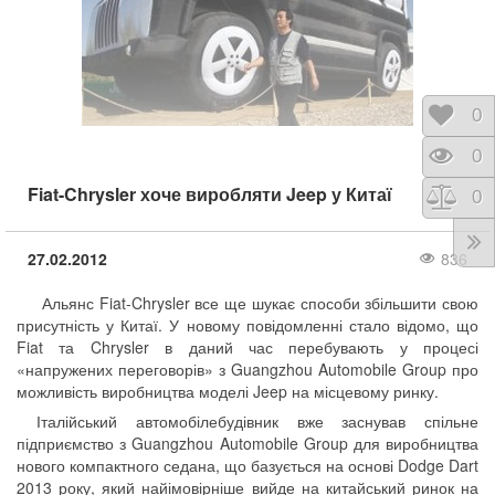
Відк
0
Пере
0
Fiat-Chrysler хоче виробляти Jeep у Китаї
Порі
0
27.02.2012
836
Альянс Fiat-Chrysler все ще шукає способи збільшити свою
присутність у Китаї. У новому повідомленні стало відомо, що
Fiat та Chrysler в даний час перебувають у процесі
«напружених переговорів» з Guangzhou Automobile Group про
можливість виробництва моделі Jeep на місцевому ринку.
Італійський автомобілебудівник вже заснував спільне
підприємство з Guangzhou Automobile Group для виробництва
нового компактного седана, що базується на основі Dodge Dart
2013 року, який найімовірніше вийде на китайський ринок на