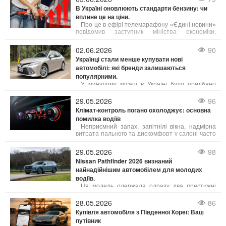
Motors, компанія активно розробляє сьоме
В Україні оновлюють стандарти бензину: чи
покоління культового спорткара.
вплине це на ціни.
Про це в ефірі телемарафону «Єдині новини»
повідомив заступник міністра економіки,
довкілля та сільського господарства України
Тарас Висоцький.
02.06.2026
90
Українці стали менше купувати нові
автомобілі: які бренди залишаються
популярними.
У минулому місяці в Україні було придбано
приблизно 5,5 тисяч нових легкових автомобілів,
що на 18% менше порівняно з травнем 2025
29.05.2026
96
року. У порівнянні з квітнем 2026 року попит на
Клімат-контроль погано охолоджує: основна
нові авто також знизився на 11%.
помилка водіїв
Неприємний запах, запітнілі вікна, надмірна
витрата пального та дискомфорт у салоні часто
зумовлені неправильним використанням клімат-
контролю. Багато водіїв вмикають систему на
29.05.2026
98
максимум, не усвідомлюючи, що це може
Nissan Pathfinder 2026 визнаний
негативно впливати не лише на комфорт, а й на
найнадійнішим автомобілем для молодих
сам автомобіль.
водіїв.
Ця модель одержала одразу два престижні
відзнаки у сфері безпеки: організація IIHS
(Insurance Institute for Highway Safety) та
28.05.2026
86
видання Consumer Reports включили її до
Купівля автомобіля з Південної Кореї: Ваш
щорічного рейтингу «Найкращі нові авто для
путівник
підлітків». Це визнання збіглося з рекордними