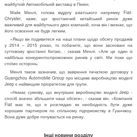
майбутній Автомобільній виставці в Пекіні.
Майк Менлі, голова відділу азіатського напрямку Fiat-
Chrysler, каже, що зростаючий китайський ринок дуже
важливий для майбутнього двох компаній, хоча він і визнає, що
його освоєння не буде легким.
«Якщо ви подивитеся на наші плани щодо обсягу продажів
у 2014 – 2015 роках, то побачите, що вони засновані на
суттєвому зростанні Китаю, - сказав Менлі. «Але це один із
найбільш конкурентоспроможних ринків у світі. Ми поки що
стоїмо осторонь.
Менлі також зазначив, що завірення печаткою договору з
Guangzhou Automobile Group про місцеве виробництво моделі
Jeep є найвищим пріоритетом для групи.
«Немає сумніву, що внутрішнє виробництво моделі Jeep -
спосіб значно збільшити наші обсяги», - сказав він. «Компанія
Fiat має те, що я розглядаю як необхідність бути дуже
хорошим партнером по спільному підприємству в Гуанчжоу.
Вона дуже добре почувається на ринку.
Інші новини розділу