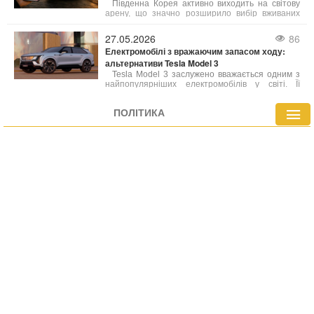
роздрібними продажами автомобіля у квітні.
Південна Корея активно виходить на світову
арену, що значно розширило вибір вживаних
автомобілів для українських покупців. Ми
розглянемо, що робить корейські авто такими
27.05.2026
86
привабливими, особливості їхнього ринку та всі
Електромобілі з вражаючим запасом ходу:
переваги такого вибору.
альтернативи Tesla Model 3
Tesla Model 3 заслужено вважається одним з
найпопулярніших електромобілів у світі. Її
приваблива ціна та значний запас ходу (363
милі за стандартом EPA) зробили її
ПОЛІТИКА
бестселером. Однак, Model 3 не є лідером за
дальністю пробігу, і на ринку існують моделі,
здатні подолати значно більші відстані на
одному заряді.