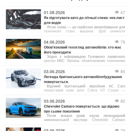
01.08.2026
47
Як підготувати авто до літньої спеки: чек-лист
для водія
Літня спека — це серйозне випробування для
технічного стану машини. Щоб уникнути
неприємностей у дорозі, зверніть увагу на ці 5
елементів:
04.06.2026
79
Обов'язковий техогляд автомобілів: хто має
його проходити
Згідно з інформацією Головного сервісного
центру МВС України, обов'язковому технічному
контролю (ОТК) підлягають усі вантажні
автомобілі, а також автобуси, маршрутні таксі та
03.06.2026
85
таксі.
Легенда британського автомобілебудування
повертається.
Відомий британський виробник AC Cars
представив нове купе Cobra GT Coupe —
сучасне переосмислення культової моделі,
присвячене 125-річчю бренду.
03.06.2026
82
Chevrolet Camaro повертається: що відомо
про сьоме покоління
Після кількох років паузи легендарний
американський маслкар Chevrolet Camaro
готується до повернення в модельний ряд
бренду. За даними джерел, близьких до General
03.06.2026
79