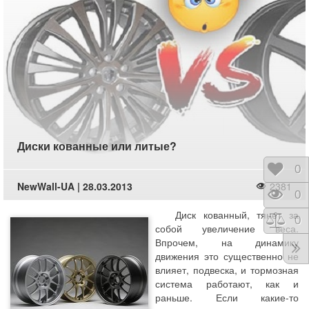
Диски кованные или литые?
Отло
0
NewWall-UA | 28.03.2013
2381
Прос
0
Диск кованный, тянет за
Срав
0
собой увеличение веса.
Впрочем, на динамику
движения это существенно не
влияет, подвеска, и тормозная
система работают, как и
раньше. Если какие-то