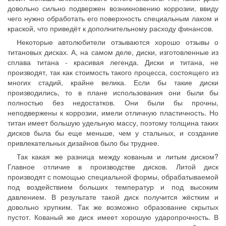
довольно сильно подвержен возникновению коррозии, ввиду
чего нужно обработать его поверхность специальным лаком и
краской, что приведёт к дополнительному расходу финансов.
Некоторые автолюбители отзываются хорошо отзывы о
титановых дисках. А, на самом деле, диски, изготовленные из
сплава титана - красивая легенда. Диски и титана, не
производят, так как стоимость такого процесса, состоящего из
многих стадий, крайне велика. Если бы такие диски
производились, то в плане использования они были бы
полностью без недостатков. Они были бы прочны,
неподвержены к коррозии, имели отличную пластичность. Но
титан имеет большую удельную массу, поэтому толщина таких
дисков была бы еще меньше, чем у стальных, и создание
привлекательных дизайнов было бы труднее.
Так какая же разница между кованым и литым диском?
Главное отличие в производстве дисков. Литой диск
производят с помощью специальной формы, обрабатываемой
под воздействием больших температур и под высоким
давлением. В результате такой диск получится жёстким и
довольно хрупким. Так же возможно образование скрытых
пустот. Кованый же диск имеет хорошую ударопрочность. В