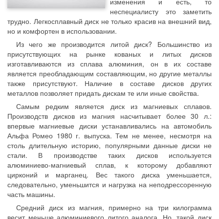
изменения и есть, то
неспециалисту это заметить
трудно. Легкосплавный диск не только красив на внешний вид,
но и комфортен в использовании.
Из чего же производится литой диск? Большинство из
присутствующих на рынке кованых и литых дисков
изготавливаются из сплава алюминия, он в их составе
является преобладающим составляющим, но другие металлы
также присутствуют. Наличие в составе дисков других
металлов позволяет придать дискам те или иные свойства.
Самым редким является диск из магниевых сплавов.
Производств дисков из магния насчитывает более 30 л.:
впервые магниевые диски устанавливались на автомобиль
Альфа Ромео 1980 г. выпуска. Тем не менее, несмотря на
столь длительную историю, популярными данные диски не
стали. В производстве таких дисков используется
алюминиево-магниевый сплав, к которому добавляют
цирконий и марганец. Вес такого диска уменьшается,
следовательно, уменьшится и нагрузка на неподрессоренную
часть машины.
Средний диск из магния, примерно на три килограмма
весит меньше алюминиевого литого аналога. Но, такой диск