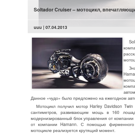
Soltador Cruiser – мотоцикл, впечатляю
uuu | 07.04.2013
So
комп
расс
мотоц
Зн
Hama
мото
ком
авто
Данное «чудо» было предложено на ежегодном авт
Мотоцикл получил мотор Harley Davidson Twi
сантиметров, развивающим мощь в 160 лошад
модернизированный блок управления от компании
от компании Hamann. С помощью фирменного
мотоцикле реализуется крутящий момент.