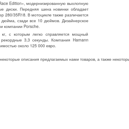
«Race Edition», модернизированную выхлопную
ые диски. Передняя шина новинки обладает
р 280/35R18. В мотоцикле также различается
5 дюйма, сзади все 10 дюймов. Дизайнерское
рии компании Porsche.
5 кг, с которым легко справляется мощный
за рекордные 3,3 секунды. Компания Hamann
оимостью около 125 000 евро.
 некоторые описания предлагаемых нами товаров, а также некотор