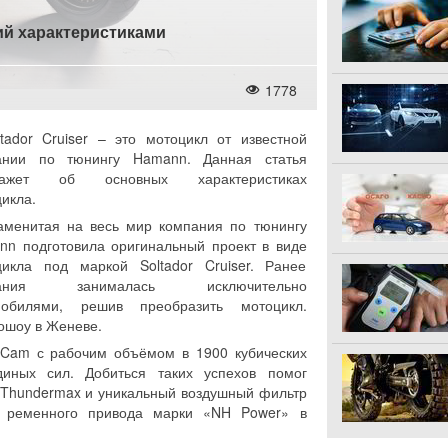
щий характеристиками
1778
ltador Cruiser – это мотоцикл от известной
ании по тюнингу Hamann. Данная статья
кажет об основных характеристиках
икла.
аменитая на весь мир компания по тюнингу
nn подготовила оригинальный проект в виде
цикла под маркой Soltador Cruiser. Ранее
пания занималась исключительно
мобилями, решив преобразить мотоцикл.
ошоу в Женеве.
n Cam с рабочим объёмом в 1900 кубических
иных сил. Добиться таких успехов помог
 Thundermax и уникальный воздушный фильтр
 ременного привода марки «NH Power» в