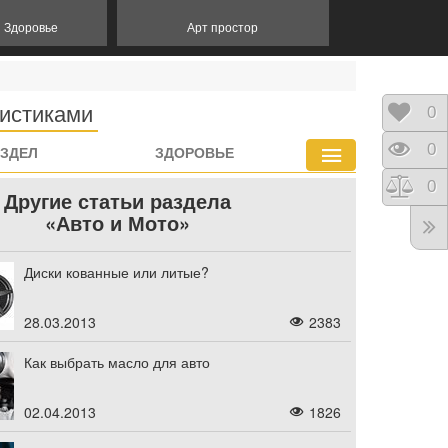
и Здоровье
Арт простор
ристиками
Отло
0
Прос
0
АЗДЕЛ
ЗДОРОВЬЕ
Срав
0
Другие статьи раздела
«Авто и Мото»
Диски кованные или литые?
28.03.2013
2383
Как выбрать масло для авто
02.04.2013
1826