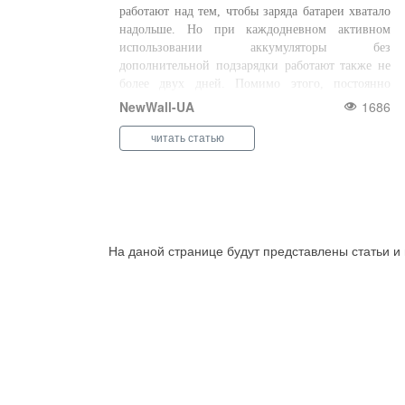
работают над тем, чтобы заряда батареи хватало
надольше. Но при каждодневном активном
использовании аккумуляторы без
дополнительной подзарядки работают также не
более двух дней. Помимо этого, постоянно
возрастает и ресурсоемкость программ, частота
NewWall-UA
1686
использов ...
читать статью
На даной странице будут представлены статьи и