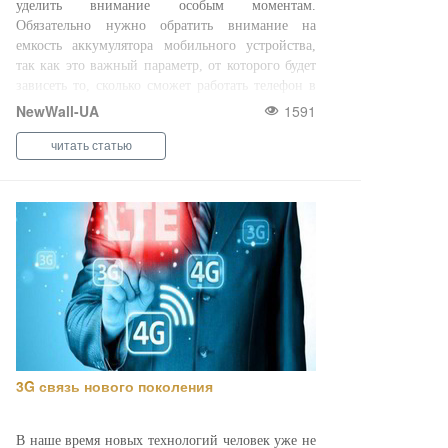
уделить внимание особым моментам.
Обязательно нужно обратить внимание на
емкость аккумулятора мобильного устройства,
так как это важный параметр, от которого будет
зависеть то, сколько сможет работать телефон в
автономном режиме. Если сотовый телефон
NewWall-UA
1591
приобре ...
читать статью
3G связь нового поколения
В наше время новых технологий человек уже не