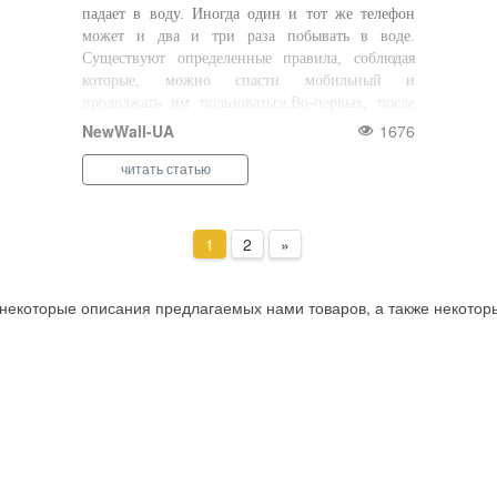
падает в воду. Иногда один и тот же телефон
может и два и три раза побывать в воде.
Существуют определенные правила, соблюдая
которые, можно спасти мобильный и
продолжать им пользоваться.Во-первых, после
извлечения устройства из воды необходимо
NewWall-UA
1676
сразу его вы ...
читать статью
1
2
»
 некоторые описания предлагаемых нами товаров, а также некотор