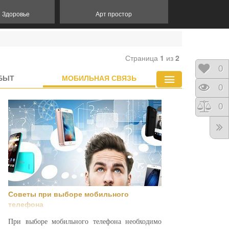
и Здоровье
Арт простор
Страница
1
из
2
Отло
0
БЫТ
МОБИЛЬНАЯ СВЯЗЬ
Прос
0
Срав
0
Советы при выборе мобильного
телефона
При выборе мобильного телефона необходимо