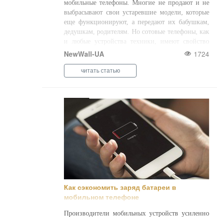
мобильные телефоны. Многие не продают и не
выбрасывают свои устаревшие модели, которые
еще функционируют, а передают их бабушкам,
дедушкам, родителям. Но сотовые телефоны, как
и любые устройства техники, имеют свойство
ломаться, как новейшие модели, та ...
NewWall-UA
1724
читать статью
Как сэкономить заряд батареи в
мобильном телефоне
Производители мобильных устройств усиленно