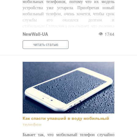
мобильных телефонов, потому что их модель
устройства уже устарела. Приобретая новый
мобильный телефон, очень хочется, чтобы срок
службы его оказался долгим и
стабильным.Статистика показывает, что поломка
сотовых телефонов происходит по вине самих
NewWall-UA
1744
владельцев, котор ...
читать статью
Как спасти упавший в воду мобильный
телефон
Бывает так, что мобильный телефон случайно