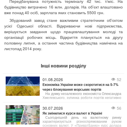
Передбачувана потужність терміналу 42 тис. т/міс. На
будівництво витрачено 16 млн. доларів. На об'єкт влаштовано
вже понад 40 осіб, зарплата яких становить 5500 грн.
Збудований завод стане важливим стратегічним об'єктом
усієї Одеської області. Відкриваючи нові підприємства,
вирішується завдання щодо працевлаштування молоді та
організації робочих місць. Відкриття планується на другу
половину липня, а остання частина будівництва намічена на
листопад 2014 року.
Інші новини розділу
01.08.2026
52
Економіка України може скоротитися на 5-7%
через блокування морських портів
На думку незалежного економіста Олександра
Хмелевського, зупинка роботи портів негативно
позначиться на агросекторі та всій економіці
країни, що призведе до зменшення бюджетних
30.07.2026
56
надходжень та зниження добробуту населення.
Як змінилися курси валют в Україні
Сьогоднішній день на валютному ринку
характеризується різноспрямованим рухом
основних валют. У «ПриватБанку» курс долара