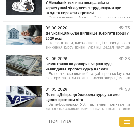
У Monobank технічна несправність:
– 24 791 грн.
користувачі зіткнулися з труднощами при
вході та переказах грошей.
Співзасновник банку Олег Гороховський
повідомив про цю проблему і запевнив, що
спеціалісти вже працюють над її усуненням. "У
02.06.2026
75
нас технічний збій,
Де українцям буде вигідніше зберігати гроші у
2026 році
На фоні війни, високої інфляції та поступового
зниження курсу гривні, українці дедалі частіше
шукають не просто способи накопичення
коштів, а й можливості захистити їх від
31.05.2026
36
знецінення.
Обмін гривні на долари в червні буде
невигідним: прогноз курсу валюти
Експерти економічної галузі проаналізували
фактори, які впливають на касові операції банків
і фінансових установ, та надали прогнози щодо
діапазону можливих змін котирувань. Зміни
31.05.2026
38
курсу у пунктах обміну напряму пов’язані з
Потяг з Дніпра до Ужгорода курсуватиме
державними фінансовими механізмами. Згідно з
щодня протягом літа
наявними оцінками, нинішня ситуація носить
тимчасовий характер і найближчим часом
За інформацією УЗ, такі зміни пов’язані зі
очікується стабілізація.
зміною пасажиропотоку влітку: кількість вагонів
на менш затребуваних маршрутах
скорочується, а ресурси перенаправляються на
ПОЛІТИКА
маршрути з підвищеним попитом.