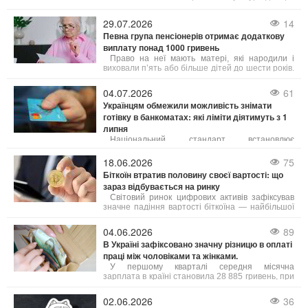
для карткових операцій знизився на 10–20
копійок (залежно від типу операції),
29.07.2026
14
зафіксувавшись на позначці 45,05 грн.
Певна група пенсіонерів отримає додаткову
виплату понад 1000 гривень
Право на неї мають матері, які народили і
виховали п’ять або більше дітей до шести років.
Як пояснила юрист Анастасія Руденко на 24
Каналі, під вихованням розуміють як рідних, так і
04.07.2026
61
усиновлених дітей.
Українцям обмежили можливість знімати
готівку в банкоматах: які ліміти діятимуть з 1
липня
Національний стандарт встановлює
щоденний ліміт зняття коштів у розмірі до 100
тисяч гривень з одного банківського рахунку. Це
18.06.2026
75
обмеження стосується як операцій через
Біткоїн втратив половину своєї вартості: що
банкомати, так і отримання грошей у касах
зараз відбувається на ринку
банків.
Світовий ринок цифрових активів зафіксував
значне падіння вартості біткоїна — найбільшої
криптовалюти за обсягом торгів. Порівняно зі
своїм абсолютним рекордом, встановленим 5
04.06.2026
89
жовтня 2025 року на рівні 125 245,57 доларів,
В Україні зафіксовано значну різницю в оплаті
ціна біткоїна знизилася вдвічі і наблизилася до
праці між чоловіками та жінками.
важливої психологічної межі.
У першому кварталі середня місячна
зарплата в країні становила 28 885 гривень, при
цьому чоловіки заробляли в середньому на 9
007 гривень більше за жінок. Зокрема, середня
02.06.2026
36
зарплата чоловіків складала 33 798 грн, а жінок