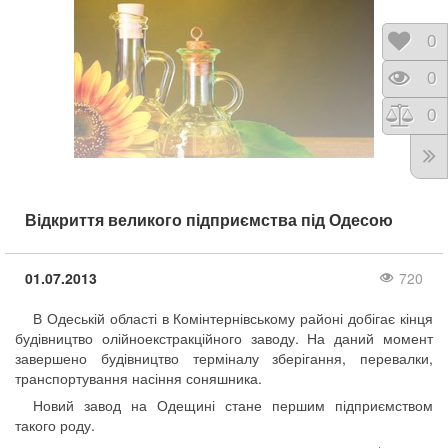
Відк
0
Пере
0
Порі
0
Відкриття великого підприємства під Одесою
01.07.2013
720
В Одеській області в Комінтернівському районі добігає кінця
будівництво олійноекстракційного заводу. На даний момент
завершено будівництво терміналу зберігання, перевалки,
транспортування насіння соняшника.
Новий завод на Одещині стане першим підприємством
такого роду.