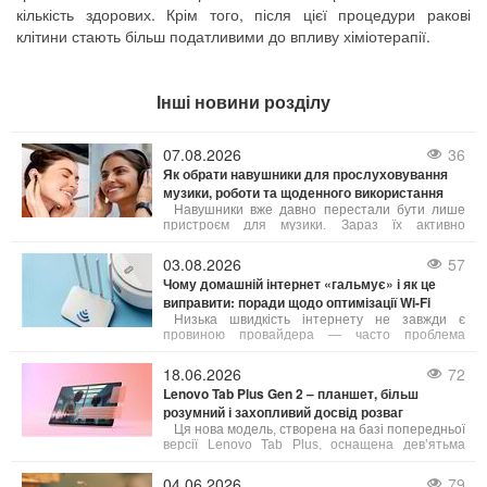
кількість здорових. Крім того, після цієї процедури ракові
клітини стають більш податливими до впливу хіміотерапії.
Інші новини розділу
07.08.2026
36
Як обрати навушники для прослуховування
музики, роботи та щоденного використання
Навушники вже давно перестали бути лише
пристроєм для музики. Зараз їх активно
застосовують для телефонних дзвінків,
дистанційного навчання, онлайн-зустрічей,
03.08.2026
57
занять спортом, подорожей та ігор. Від типу
Чому домашній інтернет «гальмує» і як це
конструкції і технічних параметрів залежить не
виправити: поради щодо оптимізації Wi-Fi
лише якість звуку, а й комфорт при тривалому
носінні.
Низька швидкість інтернету не завжди є
провиною провайдера — часто проблема
криється в неправильному налаштуванні або
застарілому обладнанні. Ось що можна зробити,
18.06.2026
72
щоб покращити якість з’єднання:
Lenovo Tab Plus Gen 2 – планшет, більш
розумний і захопливий досвід розваг
Ця нова модель, створена на базі попередньої
версії Lenovo Tab Plus, оснащена дев’ятьма
динаміками від JBL, яскравим 2,5K-дисплеєм,
посиленою гнучкістю та інтелектуальними
04.06.2026
79