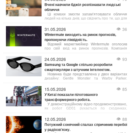
функціями, які відкривають нові можливості для
Вчені навчили бджіл розпізнавати людські
користувачів.
обличчя
Ці комахи змогли запам’ятовувати обличчя
людей на кілька днів, що свідчить про те, що для
обробки складної візуальної інформації не
обов’язково мати великий мозок.
31.05.2026
36
Wintermute виходить на ринок прогнозів,
пропонуючи ліквідність.
Відомий маркетмейкер Wintermute оголосив
про свій вхід на ринок прогнозів. Компанія
планує виступати як постачальник ліквідності,
забезпечуючи постійні котирування для
24.05.2026
93
контрактів на події на провідних платформах.
Samsung та Google спільно розробили
смартокуляри з штучним інтелектом.
Новинка буде представлена у двох варіантах
дизайну: Gentle Monster та Warby Parker.
Детальні специфікації пристрою виробники поки
не розкривають, зазначаючи лише основні
15.05.2026
85
можливості.
У Китаї показали пілотованого
трансформерного робота.
У демонстраційному відео продемонстровано,
як робот GD01 рухається по сходинках,
нагадуючи людиноподібного робота.
12.05.2026
88
Потужний сонячний спалах спричинив перебої
у радіозв’язку.