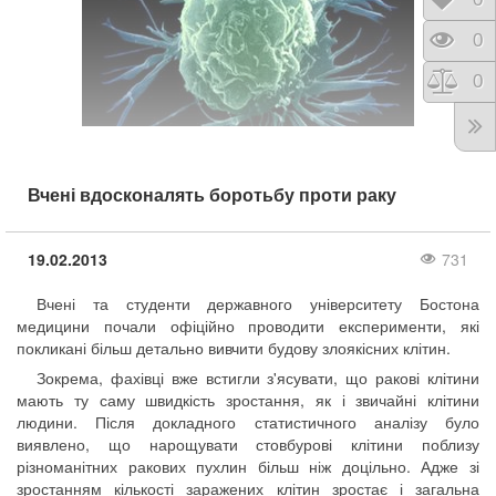
Відк
Пере
0
Порі
0
Вчені вдосконалять боротьбу проти раку
19.02.2013
731
Вчені та студенти державного університету Бостона
медицини почали офіційно проводити експерименти, які
покликані більш детально вивчити будову злоякісних клітин.
Зокрема, фахівці вже встигли з'ясувати, що ракові клітини
мають ту саму швидкість зростання, як і звичайні клітини
людини. Після докладного статистичного аналізу було
виявлено, що нарощувати стовбурові клітини поблизу
різноманітних ракових пухлин більш ніж доцільно. Адже зі
зростанням кількості заражених клітин зростає і загальна