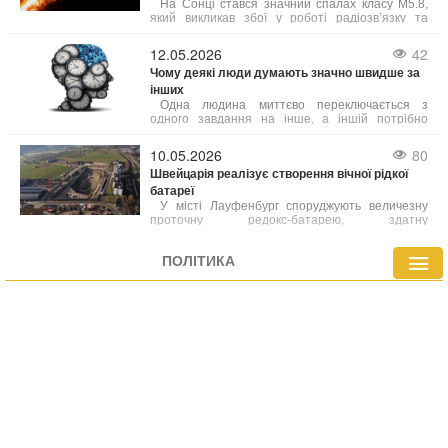
На Сонці стався значний спалах класу М5.8,
який викликав збої у роботі радіозв’язку та
спричинив корональний викид маси. За
прогнозами вчених, хмара намагніченої плазми
12.05.2026
42
досягне Землі вже у ніч на вівторок, що може
Чому деякі люди думають значно швидше за
спричинити появу полярного сяйва.
інших
Одна людина миттєво переключається з
одного завдання на інше, а іншій потрібно
кілька секунд, щоб «перезавантажитися». Один
одразу схоплює суть ситуації, інший — крок за
10.05.2026
80
кроком її аналізує. Що саме стоїть за цією
Швейцарія реалізує створення вічної рідкої
різницею у швидкості та гнучкості мислення?
батареї
У місті Лауфенбург споруджують величезну
проточну редокс-батарею, здатну
забезпечувати електроенергією сотні тисяч
домівок.
ПОЛІТИКА