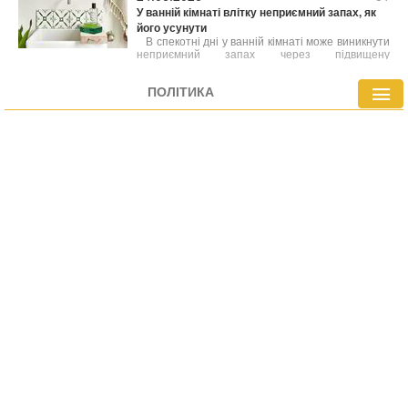
неправильного внесення добрив.
У ванній кімнаті влітку неприємний запах, як
його усунути
В спекотні дні у ванній кімнаті може виникнути
неприємний запах через підвищену
температуру та вологість. У таких умовах
активно розмножуються бактерії та грибки, які
ПОЛІТИКА
стають причиною різних неприємних ароматів.