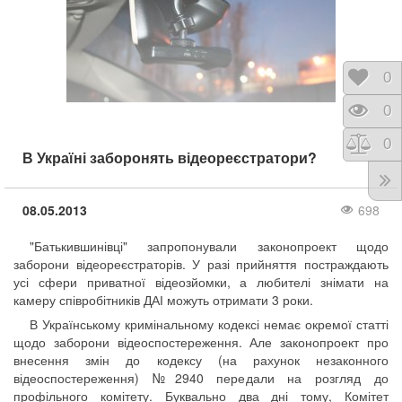
Відк
0
Пере
0
Порі
0
В Україні заборонять відеореєстратори?
08.05.2013
698
"Батькившинівці" запропонували законопроект щодо
заборони відеореєстраторів. У разі прийняття постраждають
усі сфери приватної відеозйомки, а любителі знімати на
камеру співробітників ДАІ можуть отримати 3 роки.
В Українському кримінальному кодексі немає окремої статті
щодо заборони відеоспостереження. Але законопроект про
внесення змін до кодексу (на рахунок незаконного
відеоспостереження) №2940 передали на розгляд до
профільного комітету. Буквально два дні тому, Комітет