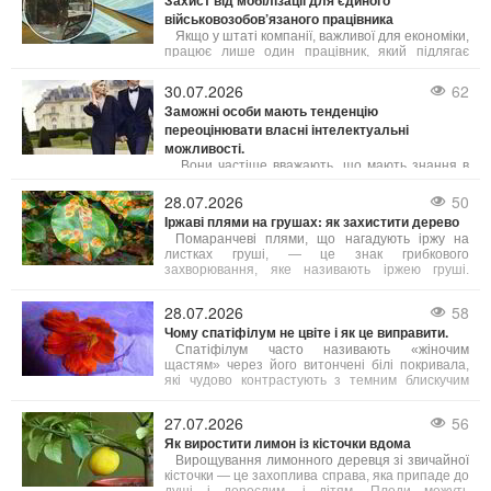
Захист від мобілізації для єдиного
військовозобов’язаного працівника
Якщо у штаті компанії, важливої для економіки,
працює лише один працівник, який підлягає
мобілізації, на нього не поширюється
обмеження щодо 50% квоти на бронювання. В
30.07.2026
62
такому випадку підприємство має законне право
Заможні особи мають тенденцію
оформити відтермінування мобілізації саме для
переоцінювати власні інтелектуальні
цього співробітника.
можливості.
Вони частіше вважають, що мають знання в
неіснуючих сферах – власні розумові здібності
вони схильні переоцінювати швидше, ніж
28.07.2026
50
недооцінювати.
Іржаві плями на грушах: як захистити дерево
Помаранчеві плями, що нагадують іржу на
листках груші, — це знак грибкового
захворювання, яке називають іржею груші.
Візуально це виглядає яскраво, але для дерева
небезпечно: заражене листя опадає занадто
28.07.2026
58
рано, дерево ослаблюється, гірше дає плоди та
Чому спатіфілум не цвіте і як це виправити.
важче проходить підготовку до зими. Тому дуже
важливо боротися з цією хворобою.
Спатіфілум часто називають «жіночим
щастям» через його витончені білі покривала,
які чудово контрастують з темним блискучим
листям. Однак іноді виникає неприємна
ситуація: листя здорове й густе, але квітів немає
27.07.2026
56
протягом місяців або навіть років. Причин
Як виростити лимон із кісточки вдома
відсутності цвітіння декілька, і більшість з них
легко усунути.
Вирощування лимонного деревця зі звичайної
кісточки — це захоплива справа, яка припаде до