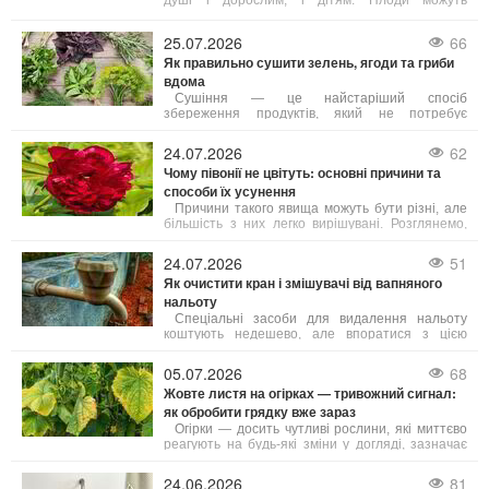
душі і дорослим, і дітям. Плоди можуть
з’явитися не скоро, але сам процес досить
простий, а яскраве та ароматне деревце стане
25.07.2026
66
чудовою прикрасою будь-якого підвіконня.
Як правильно сушити зелень, ягоди та гриби
Головне — знати кілька корисних порад, з яких
починається успіх.
вдома
Сушіння — це найстаріший спосіб
збереження продуктів, який не потребує
додавання цукру чи солі і дозволяє максимально
зберегти корисні речовини. Якщо зелень, ягоди
24.07.2026
62
або гриби висушені за правилами, вони довго
Чому півонії не цвітуть: основні причини та
зберігають свій аромат і смакові властивості.
способи їх усунення
Розглянемо, як сушити різні продукти вдома
різними методами.
Причини такого явища можуть бути різні, але
більшість з них легко вирішувані. Розглянемо,
чому півонії не квітнуть і що зробити, аби вони
щороку радували рясним і тривалим цвітінням.
24.07.2026
51
Як очистити кран і змішувачі від вапняного
нальоту
Спеціальні засоби для видалення нальоту
коштують недешево, але впоратися з цією
проблемою можна доступними домашніми
продуктами. Розглянемо, як повернути блиск
05.07.2026
68
сантехніці й при цьому не пошкодити її
Жовте листя на огірках — тривожний сигнал:
делікатне покриття.
як обробити грядку вже зараз
Огірки — досить чутливі рослини, які миттєво
реагують на будь-які зміни у догляді, зазначає
Wprost Dom. Листя може пожовтіти вже через
кілька днів спеки, нерегулярного поливу або
24.06.2026
81