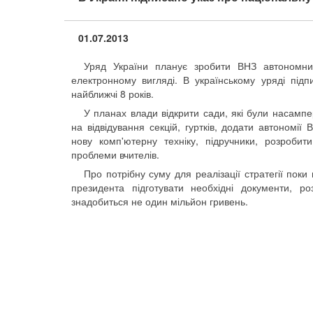
01.07.2013
Уряд України планує зробити ВНЗ автономним
електронному вигляді. В українському уряді підп
найближчі 8 років.
У планах влади відкрити сади, які були насампер
на відвідування секцій, гуртків, додати автономії 
нову комп'ютерну техніку, підручники, розробити
проблеми вчителів.
Про потрібну суму для реалізації стратегії пок
президента підготувати необхідні документи, р
знадобиться не один мільйон гривень.