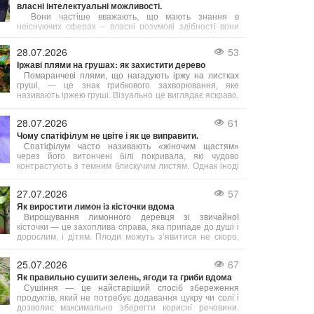
власні інтелектуальні можливості.
Вони частіше вважають, що мають знання в
неіснуючих сферах – власні розумові здібності вони
схильні переоцінювати швидше, ніж недооцінювати.
28.07.2026
53
Іржаві плями на грушах: як захистити дерево
Помаранчеві плями, що нагадують іржу на листках
груші, — це знак грибкового захворювання, яке
називають іржею груші. Візуально це виглядає яскраво,
але для дерева небезпечно: заражене листя опадає
занадто рано, дерево ослаблюється, гірше дає плоди
28.07.2026
61
та важче проходить підготовку до зими. Тому дуже
Чому спатіфілум не цвіте і як це виправити.
важливо боротися з цією хворобою.
Спатіфілум часто називають «жіночим щастям»
через його витончені білі покривала, які чудово
контрастують з темним блискучим листям. Однак іноді
виникає неприємна ситуація: листя здорове й густе,
але квітів немає протягом місяців або навіть років.
27.07.2026
57
Причин відсутності цвітіння декілька, і більшість з них
Як виростити лимон із кісточки вдома
легко усунути.
Вирощування лимонного деревця зі звичайної
кісточки — це захоплива справа, яка припаде до душі і
дорослим, і дітям. Плоди можуть з’явитися не скоро,
але сам процес досить простий, а яскраве та ароматне
деревце стане чудовою прикрасою будь-якого
25.07.2026
67
підвіконня. Головне — знати кілька корисних порад, з
Як правильно сушити зелень, ягоди та гриби вдома
яких починається успіх.
Сушіння — це найстаріший спосіб збереження
продуктів, який не потребує додавання цукру чи солі і
дозволяє максимально зберегти корисні речовини.