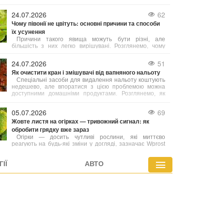
Якщо зелень, ягоди або гриби висушені за правилами,
вони довго зберігають свій аромат і смакові
24.07.2026
62
властивості. Розглянемо, як сушити різні продукти
Чому півонії не цвітуть: основні причини та способи
вдома різними методами.
їх усунення
Причини такого явища можуть бути різні, але
більшість з них легко вирішувані. Розглянемо, чому
півонії не квітнуть і що зробити, аби вони щороку
радували рясним і тривалим цвітінням.
24.07.2026
51
Як очистити кран і змішувачі від вапняного нальоту
Спеціальні засоби для видалення нальоту коштують
недешево, але впоратися з цією проблемою можна
доступними домашніми продуктами. Розглянемо, як
повернути блиск сантехніці й при цьому не пошкодити
її делікатне покриття.
05.07.2026
69
Жовте листя на огірках — тривожний сигнал: як
обробити грядку вже зараз
Огірки — досить чутливі рослини, які миттєво
реагують на будь-які зміни у догляді, зазначає Wprost
Dom. Листя може пожовтіти вже через кілька днів
спеки, нерегулярного поливу або неправильного
ІЇ
АВТО
внесення добрив.