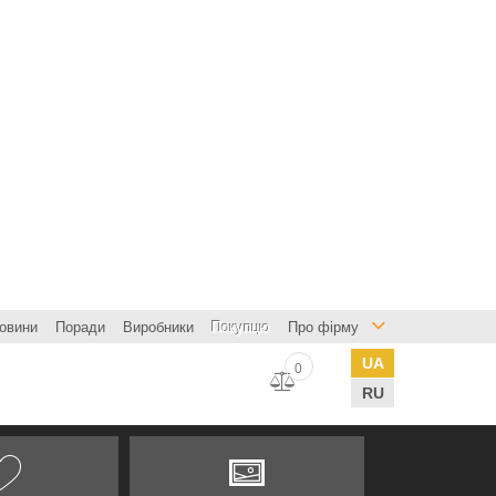
овини
Поради
Виробники
Покупцю
Про фірму
UA
0
RU