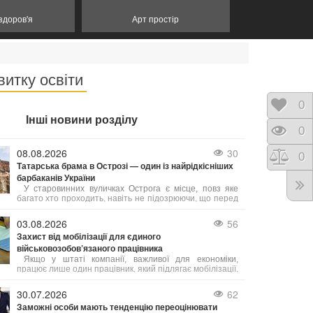
 здоров'я
Арт простір
витку освіти
Відк
0
Інші новини розділу
Пере
0
08.08.2026
30
Порі
0
Татарська брама в Острозі — один із найрідкісніших
барбаканів України
У старовинних вуличках Острога є місце, повз яке
багато хто проходить, навіть не підозрюючи, що перед
ним — одна з найважливіших оборонних споруд
України. Татарська брама — це унікальний барбакан
03.08.2026
56
XVI століття, який століттями захищав місто, а сьогодні
Захист від мобілізації для єдиного
став одним із найцікавіших туристичних об’єктів
військовозобов’язаного працівника
Рівненщини.
Якщо у штаті компанії, важливої для економіки,
працює лише один працівник, який підлягає мобілізації,
на нього не поширюється обмеження щодо 50% квоти
на бронювання. В такому випадку підприємство має
30.07.2026
62
законне право оформити відтермінування мобілізації
Заможні особи мають тенденцію переоцінювати
саме для цього співробітника.