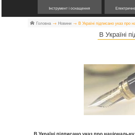
Інструмент і оснащення
Електричн
Головна
Новини
В Україні підписано указ про н
В Україні п
В Україні підписано указ про національну