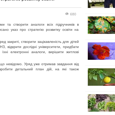
680
и та створити аналоги всіх підручників в
исано указ про стратегію розвитку освіти на
ед закриті, створити зацікавленість для дітей
ВНЗ, відкрити дослідні університети, придбати
 їхні електронні аналоги, вирішити житлові
и що невідомо. Уряд уже отримав завдання від
озробити детальний план дій, на які також