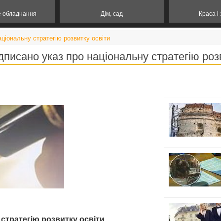
е обладнання
Дім, сад
Краса і
аціональну стратегію розвитку освіти
ідписано указ про національну стратегію роз
 стратегію розвитку освіти