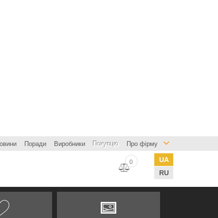
овини
Поради
Виробники
Покупцю
Про фірму
UA
0
RU