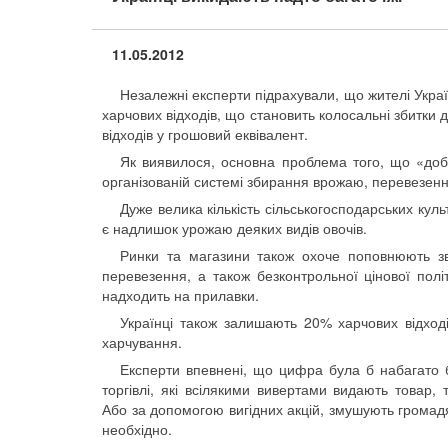
11.05.2012
Незалежні експерти підрахували, що жителі Украї
харчових відходів, що становить колосальні збитки
відходів у грошовий еквівалент.
Як виявилося, основна проблема того, що «доб
організованій системі збирання врожаю, перевезенні
Дуже велика кількість сільськогосподарських куль
є надлишок урожаю деяких видів овочів.
Ринки та магазини також охоче поповнюють зв
перевезення, а також безконтрольної цінової полі
надходить на прилавки.
Українці також залишають 20% харчових відході
харчування.
Експерти впевнені, що цифра була б набагато б
торгівлі, які всілякими вивертами видають товар, 
Або за допомогою вигідних акцій, змушують громадя
необхідно.