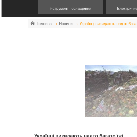
Інструмент і оснащення
Електричн
Головна
Новини
Українці викидають надто багат
Українці викидають надто багато їжі