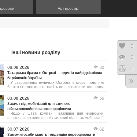
 здоров'я
Арт простір
Відк
0
Інші новини розділу
Пере
0
08.08.2026
30
Порі
0
Татарська брама в Острозі — один із найрідкісніших
барбаканів України
У старовинних вуличках Острога є місце, повз яке
багато хто проходить, навіть не підозрюючи, що перед
ним — одна з найважливіших оборонних споруд
України. Татарська брама — це унікальний барбакан
03.08.2026
56
XVI століття, який століттями захищав місто, а сьогодні
Захист від мобілізації для єдиного
став одним із найцікавіших туристичних об’єктів
військовозобов’язаного працівника
Рівненщини.
Якщо у штаті компанії, важливої для економіки,
працює лише один працівник, який підлягає мобілізації,
на нього не поширюється обмеження щодо 50% квоти
на бронювання. В такому випадку підприємство має
30.07.2026
62
законне право оформити відтермінування мобілізації
Заможні особи мають тенденцію переоцінювати
саме для цього співробітника.