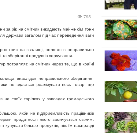
795
ни за рік на смітник викидають майже сім тонн
 для держави загалом під час переведення ваги
ро» гниє на звалищі, полягає в неправильно
 та зберіганні продуктів харчування.
тур потрапляє на смітник через те, що в країні
алища внаслідок неправильного зберігання,
тики не вдається реалізувати весь товар, що
в на своїх тарілках у закладах громадського
ільшою, якби не підприємливість працівників
термін придатності якого закінчується свіжим.
н купувати більше продуктів, ніж їм насправді