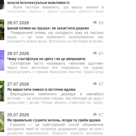
власні інтелектуальні можливості.
Вони частіше вважають, що мають знання в
неіснуючих сферах – власні розумові здібності вони
схильні переоцінювати швидше, ніж недооцінювати.
28.07.2026
53
Іржаві плями на грушах: як захистити дерево
Помаранчеві плями, що нагадують іржу на листках
груші, — це знак грибкового захворювання, яке
називають іржею груші. Візуально це виглядає яскраво,
але для дерева небезпечно: заражене листя опадає
занадто рано, дерево ослаблюється, гірше дає плоди
28.07.2026
61
та важче проходить підготовку до зими. Тому дуже
Чому спатіфілум не цвіте і як це виправити.
важливо боротися з цією хворобою.
Спатіфілум часто називають «жіночим щастям»
через його витончені білі покривала, які чудово
контрастують з темним блискучим листям. Однак іноді
виникає неприємна ситуація: листя здорове й густе,
але квітів немає протягом місяців або навіть років.
27.07.2026
57
Причин відсутності цвітіння декілька, і більшість з них
Як виростити лимон із кісточки вдома
легко усунути.
Вирощування лимонного деревця зі звичайної
кісточки — це захоплива справа, яка припаде до душі і
дорослим, і дітям. Плоди можуть з’явитися не скоро,
але сам процес досить простий, а яскраве та ароматне
деревце стане чудовою прикрасою будь-якого
25.07.2026
67
підвіконня. Головне — знати кілька корисних порад, з
Як правильно сушити зелень, ягоди та гриби вдома
яких починається успіх.
Сушіння — це найстаріший спосіб збереження
продуктів, який не потребує додавання цукру чи солі і
дозволяє максимально зберегти корисні речовини.