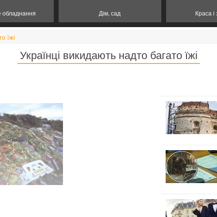
е обладнання
Дім, сад
Краса і
о їжі
Українці викидають надто багато їжі