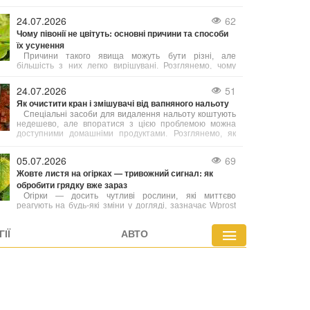
Якщо зелень, ягоди або гриби висушені за правилами,
вони довго зберігають свій аромат і смакові
24.07.2026
62
властивості. Розглянемо, як сушити різні продукти
Чому півонії не цвітуть: основні причини та способи
вдома різними методами.
їх усунення
Причини такого явища можуть бути різні, але
більшість з них легко вирішувані. Розглянемо, чому
півонії не квітнуть і що зробити, аби вони щороку
радували рясним і тривалим цвітінням.
24.07.2026
51
Як очистити кран і змішувачі від вапняного нальоту
Спеціальні засоби для видалення нальоту коштують
недешево, але впоратися з цією проблемою можна
доступними домашніми продуктами. Розглянемо, як
повернути блиск сантехніці й при цьому не пошкодити
її делікатне покриття.
05.07.2026
69
Жовте листя на огірках — тривожний сигнал: як
обробити грядку вже зараз
Огірки — досить чутливі рослини, які миттєво
реагують на будь-які зміни у догляді, зазначає Wprost
Dom. Листя може пожовтіти вже через кілька днів
спеки, нерегулярного поливу або неправильного
ІЇ
АВТО
внесення добрив.