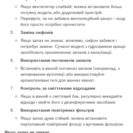
Якщо вентилятор слабкий, можна встановити більш
потужну модель або додатковий пристрій.
Перевірте, чи не забився вентиляційний канал – іноді
його просто потрібно прочистити.
Заміна сифонів
Якщо запах не зникає, можливо, сифон забився і
потребує заміни. Сучасні моделі з гідрозамком краще
запобігають проникненню запахів з каналізації.
Використання поглиначів запахів
Встановіть в ванній поглинач запахів (наприклад, з
активованим вугіллям) або використовуйте
ароматизовані гелі для ванних кімнат.
Контроль за сміттєвими відходами
Якщо в ванній є сміттєвий бак, регулярно викидайте
відходи і мийте його з дезінфікуючими засобами.
Використання повітряних фільтрів
Якщо запах дуже стійкий, можна встановити
портативний повітряний фільтр з вуглевим фільтром.
Якщо запах не зникає