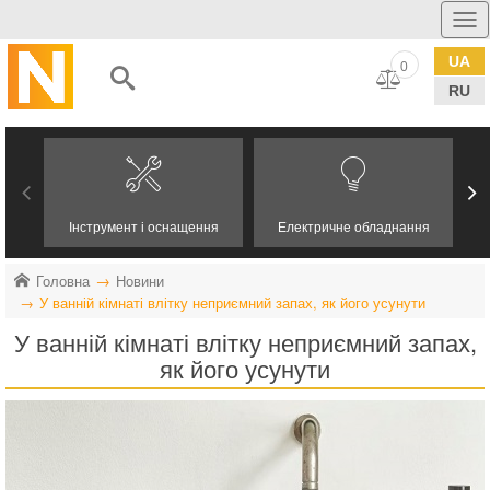
UA
0
RU
Інструмент і оснащення
Електричне обладнання
Головна
Новини
У ванній кімнаті влітку неприємний запах, як його усунути
У ванній кімнаті влітку неприємний запах,
як його усунути