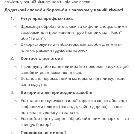
свіжість у ванній кімнаті навіть під час спеки.
Додаткові способи боротьби з запахом у ванній кімнаті
Регулярна профілактика
Щомісяця обробляйте зливи та сифони спеціальними
засобами для прочищення труб (наприклад, "Крот"
або "Титан").
Використовуйте антибактеріальні засоби для миття
плитки, раковин і душових кабінок.
Контроль вологості
Після душу або ванни витирайте поверхні насухо, щоб
запобігти розмноженню плесні.
Встановіть гідроізоляційні матеріали під плитку, якщо
вони відсутні.
Використання природних засобів
Розставте по куточках ванної тарілки з сіллю або сіллю
з ефірними оліями (лаванда, чайне дерево) – вони
поглинають вологу та запахи.
Розсіюйте оцет у спреї і обробляйте ним поверхні – він
знищує бактерії.
Перевірка вентиляції