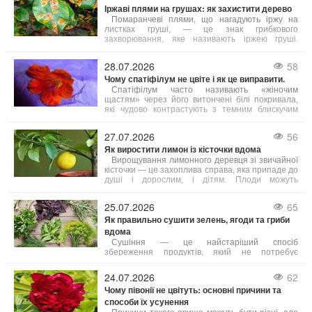
недооцінювати.
Іржаві плями на грушах: як захистити дерево
Помаранчеві плями, що нагадують іржу на
листках груші, — це знак грибкового
захворювання, яке називають іржею груші.
Візуально це виглядає яскраво, але для дерева
небезпечно: заражене листя опадає занадто
28.07.2026
58
рано, дерево ослаблюється, гірше дає плоди та
Чому спатіфілум не цвіте і як це виправити.
важче проходить підготовку до зими. Тому дуже
важливо боротися з цією хворобою.
Спатіфілум часто називають «жіночим
щастям» через його витончені білі покривала,
які чудово контрастують з темним блискучим
листям. Однак іноді виникає неприємна
ситуація: листя здорове й густе, але квітів немає
27.07.2026
56
протягом місяців або навіть років. Причин
Як виростити лимон із кісточки вдома
відсутності цвітіння декілька, і більшість з них
легко усунути.
Вирощування лимонного деревця зі звичайної
кісточки — це захоплива справа, яка припаде до
душі і дорослим, і дітям. Плоди можуть
з’явитися не скоро, але сам процес досить
простий, а яскраве та ароматне деревце стане
25.07.2026
65
чудовою прикрасою будь-якого підвіконня.
Як правильно сушити зелень, ягоди та гриби
Головне — знати кілька корисних порад, з яких
починається успіх.
вдома
Сушіння — це найстаріший спосіб
збереження продуктів, який не потребує
додавання цукру чи солі і дозволяє максимально
зберегти корисні речовини. Якщо зелень, ягоди
24.07.2026
62
або гриби висушені за правилами, вони довго
Чому півонії не цвітуть: основні причини та
зберігають свій аромат і смакові властивості.
способи їх усунення
Розглянемо, як сушити різні продукти вдома
різними методами.