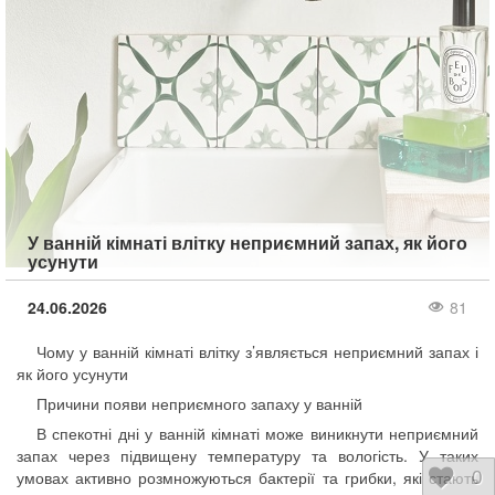
У ванній кімнаті влітку неприємний запах, як його
усунути
24.06.2026
81
Чому у ванній кімнаті влітку з’являється неприємний запах і
як його усунути
Причини появи неприємного запаху у ванній
В спекотні дні у ванній кімнаті може виникнути неприємний
запах через підвищену температуру та вологість. У таких
умовах активно розмножуються бактерії та грибки, які стають
Відк
0