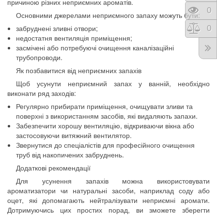
причиною різних неприємних ароматів.
Пере
0
Основними джерелами неприємного запаху можуть бути:
забруднені зливні отвори;
Порі
0
недостатня вентиляція приміщення;
засмічені або потребуючі очищення каналізаційні
трубопроводи.
Як позбавитися від неприємних запахів
Щоб усунути неприємний запах у ванній, необхідно
виконати ряд заходів:
Регулярно прибирати приміщення, очищувати зливи та
поверхні з використанням засобів, які видаляють запахи.
Забезпечити хорошу вентиляцію, відкриваючи вікна або
застосовуючи витяжний вентилятор.
Звернутися до спеціалістів для професійного очищення
труб від накопичених забруднень.
Додаткові рекомендації
Для усунення запахів можна використовувати
ароматизатори чи натуральні засоби, наприклад соду або
оцет, які допомагають нейтралізувати неприємні аромати.
Дотримуючись цих простих порад, ви зможете зберегти