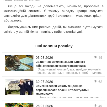
Якщо всі заходи не допомагають, можливо, проблема в
каналізаційній системі. У такому випадку краще залучити
сантехніка для діагностики труб і виявлення можливих тріщин
або заторів.
Дотримуючись цих рекомендацій, ви зможете підтримувати
свіжість у ванній кімнаті навіть у найспекотніші дні.
Інші новини розділу
03.08.2026
49
Захист від мобілізації для єдиного
військовозобов’язаного працівника
Якщо у штаті компанії, важливої для економіки,
працює лише один працівник, який підлягає
мобілізації, на нього не поширюється
обмеження щодо 50% квоти на бронювання. В
30.07.2026
62
такому випадку підприємство має законне право
Заможні особи мають тенденцію
оформити відтермінування мобілізації саме для
переоцінювати власні інтелектуальні
цього співробітника.
можливості.
Вони частіше вважають, що мають знання в
неіснуючих сферах – власні розумові здібності
вони схильні переоцінювати швидше, ніж
28.07.2026
49