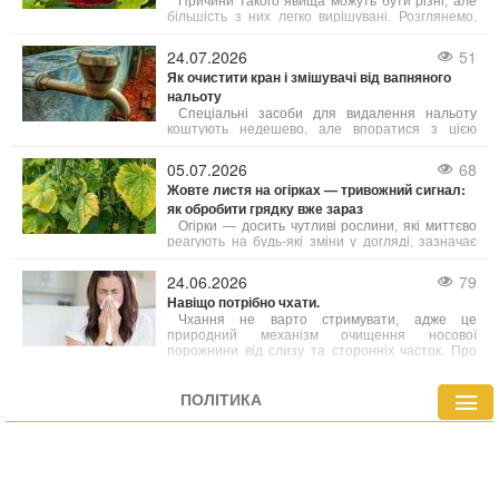
Причини такого явища можуть бути різні, але
більшість з них легко вирішувані. Розглянемо,
чому півонії не квітнуть і що зробити, аби вони
щороку радували рясним і тривалим цвітінням.
24.07.2026
51
Як очистити кран і змішувачі від вапняного
нальоту
Спеціальні засоби для видалення нальоту
коштують недешево, але впоратися з цією
проблемою можна доступними домашніми
продуктами. Розглянемо, як повернути блиск
05.07.2026
68
сантехніці й при цьому не пошкодити її
Жовте листя на огірках — тривожний сигнал:
делікатне покриття.
як обробити грядку вже зараз
Огірки — досить чутливі рослини, які миттєво
реагують на будь-які зміни у догляді, зазначає
Wprost Dom. Листя може пожовтіти вже через
кілька днів спеки, нерегулярного поливу або
24.06.2026
79
неправильного внесення добрив.
Навіщо потрібно чхати.
Чхання не варто стримувати, адже це
природний механізм очищення носової
порожнини від слизу та сторонніх часток. Про
це розповіла лікар-отоларинголог.
ПОЛІТИКА