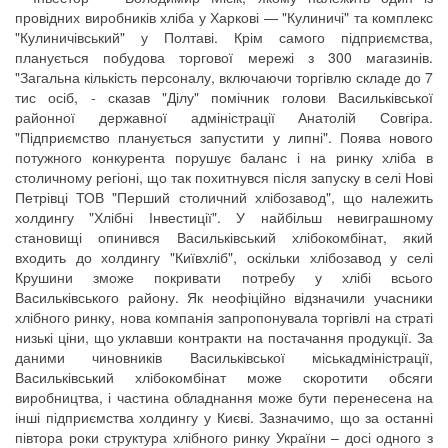
провідних виробників хліба у Харкові — "Кулиничі" та комплекс
"Кулиничівський" у Полтаві. Крім самого підприємства,
планується побудова торгової мережі з 300 магазинів.
"Загальна кількість персоналу, включаючи торгівлю складе до 7
тис осіб, - сказав "Ділу" помічник голови Васильківської
районної державної адміністрації Анатолій Совгіра.
"Підприємство планується запустити у липні". Поява нового
потужного конкурента порушує баланс і на ринку хліба в
столичному регіоні, що так похитнувся після запуску в селі Нові
Петрівці ТОВ "Перший столичний хлібозавод", що належить
холдингу "Хлібні Інвестиції". У найбільш невиграшному
становищі опинився Васильківський хлібокомбінат, який
входить до холдингу "Київхліб", оскільки хлібозавод у селі
Крушини зможе покривати потребу у хлібі всього
Васильківського району. Як неофіційно відзначили учасники
хлібного ринку, нова компанія запропонувала торгівлі на страті
низькі ціни, що уклавши контракти на постачання продукції. За
даними чиновників Васильківської міськадміністрації,
Васильківський хлібокомбінат може скоротити обсяги
виробництва, і частина обладнання може бути перенесена на
інші підприємства холдингу у Києві. Зазначимо, що за останні
півтора роки структура хлібного ринку України – досі одного з