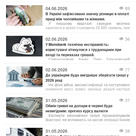
криптовалюти за обсягом торгів. Порівняно зі
своїм абсолютним рекордом, встановленим 5
04.06.2026
89
жовтня 2025 року на рівні 125 245,57 доларів,
В Україні зафіксовано значну різницю в оплаті
ціна біткоїна знизилася вдвічі і наблизилася до
праці між чоловіками та жінками.
важливої психологічної межі.
У першому кварталі середня місячна
зарплата в країні становила 28 885 гривень, при
цьому чоловіки заробляли в середньому на 9
007 гривень більше за жінок. Зокрема, середня
02.06.2026
36
зарплата чоловіків складала 33 798 грн, а жінок
У Monobank технічна несправність:
– 24 791 грн.
користувачі зіткнулися з труднощами при
вході та переказах грошей.
Співзасновник банку Олег Гороховський
повідомив про цю проблему і запевнив, що
спеціалісти вже працюють над її усуненням. "У
02.06.2026
77
нас технічний збій,
Де українцям буде вигідніше зберігати гроші у
2026 році
На фоні війни, високої інфляції та поступового
зниження курсу гривні, українці дедалі частіше
шукають не просто способи накопичення
коштів, а й можливості захистити їх від
31.05.2026
37
знецінення.
Обмін гривні на долари в червні буде
невигідним: прогноз курсу валюти
Експерти економічної галузі проаналізували
фактори, які впливають на касові операції банків
і фінансових установ, та надали прогнози щодо
діапазону можливих змін котирувань. Зміни
31.05.2026
38
курсу у пунктах обміну напряму пов’язані з