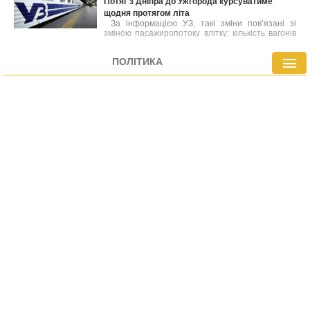
Потяг з Дніпра до Ужгорода курсуватиме
державними фінансовими механізмами. Згідно з
щодня протягом літа
наявними оцінками, нинішня ситуація носить
тимчасовий характер і найближчим часом
За інформацією УЗ, такі зміни пов’язані зі
очікується стабілізація.
зміною пасажиропотоку влітку: кількість вагонів
на менш затребуваних маршрутах
скорочується, а ресурси перенаправляються на
ПОЛІТИКА
маршрути з підвищеним попитом.