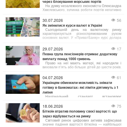
через блокування морських портів
На думку незалежного економіста Олександра
Хмелевського, зупинка роботи портів негативно
позначиться на агросекторі та всій економіці
країни, що призведе до зменшення бюджетних
30.07.2026
56
надходжень та зниження добробуту населення.
Як змінилися курси валют в Україні
Сьогоднішній день на валютному ринку
характеризується різноспрямованим рухом
основних валют. У «ПриватБанку» курс долара
для карткових операцій знизився на 10–20
копійок (залежно від типу операції),
29.07.2026
17
зафіксувавшись на позначці 45,05 грн.
Певна група пенсіонерів отримає додаткову
виплату понад 1000 гривень
Право на неї мають матері, які народили і
виховали п’ять або більше дітей до шести років.
Як пояснила юрист Анастасія Руденко на 24
Каналі, під вихованням розуміють як рідних, так і
04.07.2026
61
усиновлених дітей.
Українцям обмежили можливість знімати
готівку в банкоматах: які ліміти діятимуть з 1
липня
Національний стандарт встановлює
щоденний ліміт зняття коштів у розмірі до 100
тисяч гривень з одного банківського рахунку. Це
18.06.2026
75
обмеження стосується як операцій через
Біткоїн втратив половину своєї вартості: що
банкомати, так і отримання грошей у касах
зараз відбувається на ринку
банків.
Світовий ринок цифрових активів зафіксував
значне падіння вартості біткоїна — найбільшої