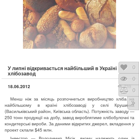
Відк
0
У липні відкривається найбільший в Україні
хлібозавод
Пере
0
18.06.2012
739
Порі
0
Менш ніж за місяць розпочнеться виробництво хліба на
найбільшому в країні хлібозаводі у селі Крушинка
(Васильківський район, Київська область). Потужність заводу —
250 тонн продукції на добу, завод вироблятиме хлібобулочні та
кондитерські вироби. За даними відкритих джерел, вкладення у
проект склали $45 млн.
Інвестор — Володимир Місік, якому належить один із