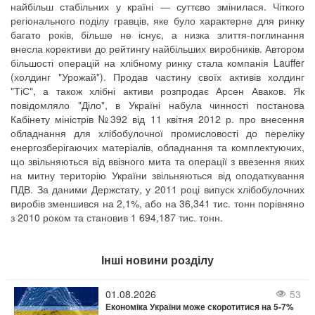
найбільш стабільних у країні — суттєво змінилася. Чіткого
регіонального поділу гравців, яке було характерне для ринку
багато років, більше не існує, а низка злиття-поглинання
внесла корективи до рейтингу найбільших виробників. Автором
більшості операцій на хлібному ринку стала компанія Lauffer
(холдинг "Урожай"). Продав частину своїх активів холдинг
"ТіС", а також хлібні активи розпродає Арсен Аваков. Як
повідомляло "Діло", в Україні набула чинності постанова
Кабінету міністрів №392 від 11 квітня 2012 р. про внесення
обладнання для хлібобулочної промисловості до переліку
енергозберігаючих матеріалів, обладнання та комплектуючих,
що звільняються від ввізного мита та операції з ввезення яких
на митну територію України звільняються від оподаткування
ПДВ. За даними Держстату, у 2011 році випуск хлібобулочних
виробів зменшився на 2,1%, або на 36,341 тис. тонн порівняно
з 2010 роком та становив 1 694,187 тис. тонн.
Інші новини розділу
01.08.2026
53
Економіка України може скоротитися на 5-7%