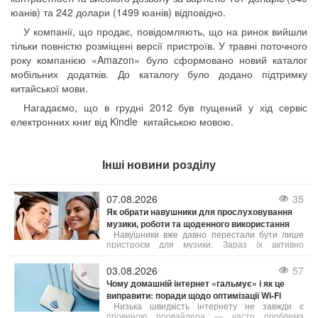
юанів) та 242 долари (1499 юанів) відповідно.
У компанії, що продає, повідомляють, що на ринок вийшли
тільки повністю розміщені версії пристроїв. У травні поточного
року компанією «Amazon» було сформовано новий каталог
мобільних додатків. До каталогу було додано підтримку
китайської мови.
Нагадаємо, що в грудні 2012 був пущений у хід сервіс
електронних книг від Kindle китайською мовою.
Інші новини розділу
07.08.2026
35
Як обрати навушники для прослуховування
музики, роботи та щоденного використання
Навушники вже давно перестали бути лише
пристроєм для музики. Зараз їх активно
застосовують для телефонних дзвінків,
дистанційного навчання, онлайн-зустрічей,
03.08.2026
57
занять спортом, подорожей та ігор. Від типу
Чому домашній інтернет «гальмує» і як це
конструкції і технічних параметрів залежить не
виправити: поради щодо оптимізації Wi-Fi
лише якість звуку, а й комфорт при тривалому
носінні.
Низька швидкість інтернету не завжди є
провиною провайдера — часто проблема