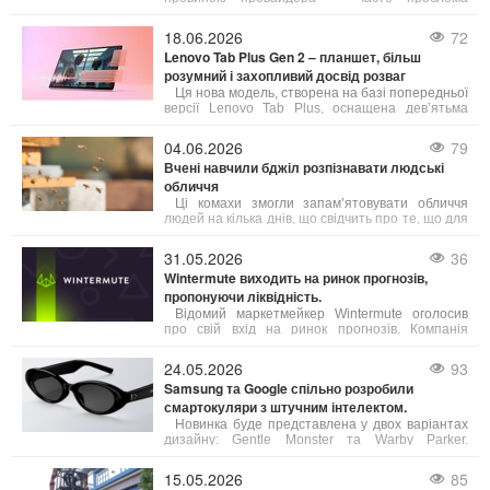
криється в неправильному налаштуванні або
застарілому обладнанні. Ось що можна зробити,
18.06.2026
72
щоб покращити якість з’єднання:
Lenovo Tab Plus Gen 2 – планшет, більш
розумний і захопливий досвід розваг
Ця нова модель, створена на базі попередньої
версії Lenovo Tab Plus, оснащена дев’ятьма
динаміками від JBL, яскравим 2,5K-дисплеєм,
посиленою гнучкістю та інтелектуальними
04.06.2026
79
функціями, які відкривають нові можливості для
Вчені навчили бджіл розпізнавати людські
користувачів.
обличчя
Ці комахи змогли запам’ятовувати обличчя
людей на кілька днів, що свідчить про те, що для
обробки складної візуальної інформації не
обов’язково мати великий мозок.
31.05.2026
36
Wintermute виходить на ринок прогнозів,
пропонуючи ліквідність.
Відомий маркетмейкер Wintermute оголосив
про свій вхід на ринок прогнозів. Компанія
планує виступати як постачальник ліквідності,
забезпечуючи постійні котирування для
24.05.2026
93
контрактів на події на провідних платформах.
Samsung та Google спільно розробили
смартокуляри з штучним інтелектом.
Новинка буде представлена у двох варіантах
дизайну: Gentle Monster та Warby Parker.
Детальні специфікації пристрою виробники поки
не розкривають, зазначаючи лише основні
15.05.2026
85
можливості.