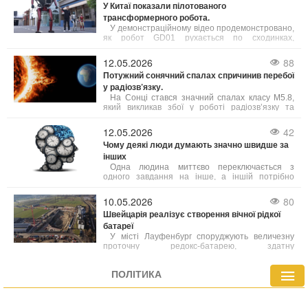
У Китаї показали пілотованого
трансформерного робота.
У демонстраційному відео продемонстровано,
як робот GD01 рухається по сходинках,
нагадуючи людиноподібного робота.
12.05.2026
88
Потужний сонячний спалах спричинив перебої
у радіозв’язку.
На Сонці стався значний спалах класу М5.8,
який викликав збої у роботі радіозв’язку та
спричинив корональний викид маси. За
прогнозами вчених, хмара намагніченої плазми
12.05.2026
42
досягне Землі вже у ніч на вівторок, що може
Чому деякі люди думають значно швидше за
спричинити появу полярного сяйва.
інших
Одна людина миттєво переключається з
одного завдання на інше, а іншій потрібно
кілька секунд, щоб «перезавантажитися». Один
одразу схоплює суть ситуації, інший — крок за
10.05.2026
80
кроком її аналізує. Що саме стоїть за цією
Швейцарія реалізує створення вічної рідкої
різницею у швидкості та гнучкості мислення?
батареї
У місті Лауфенбург споруджують величезну
проточну редокс-батарею, здатну
забезпечувати електроенергією сотні тисяч
домівок.
ПОЛІТИКА