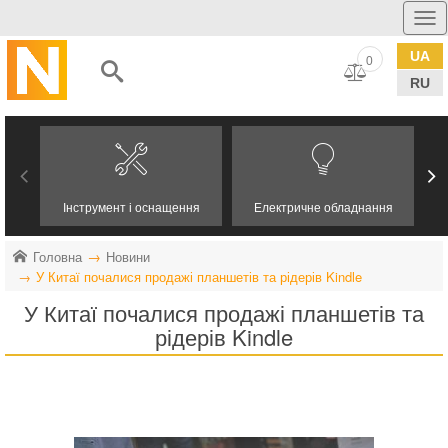
UA
0
RU
Інструмент і оснащення
Електричне обладнання
Головна
Новини
У Китаї почалися продажі планшетів та рідерів Kindle
У Китаї почалися продажі планшетів та
рідерів Kindle