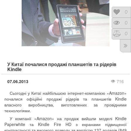
Відк
0
Пере
0
Порі
0
У Китаї почалися продажі планшетів та рідерів
Kindle
07.06.2013
716
Сьогодні у Китаї найбільшою інтернет-компанією «Amazon»
почалися офіційні продажі рідерів та планшетів Kindle
власного виробництва, виготовлених за провідними
технологіями.
У компанії «Amazon» на продаж вийшли моделі Kindle
Paperwhite та Kindle Fire HD з екранами підвищеної
контрастності та високого дозволу за вартістю 137 доларів (849