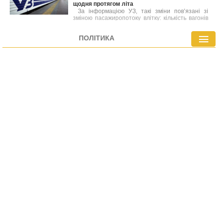
щодня протягом літа
наявними оцінками, нинішня ситуація носить
тимчасовий характер і найближчим часом
За інформацією УЗ, такі зміни пов’язані зі
очікується стабілізація.
зміною пасажиропотоку влітку: кількість вагонів
на менш затребуваних маршрутах
скорочується, а ресурси перенаправляються на
ПОЛІТИКА
маршрути з підвищеним попитом.