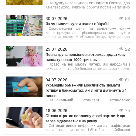
На думку незалежного економіста Олександра
Хмелевського, зупинка роботи портів негативно
позначиться на агросекторі та всій економіці
країни, що призведе до зменшення бюджетних
30.07.2026
56
надходжень та зниження добробуту населення.
Як змінилися курси валют в Україні
Сьогоднішній день на валютному ринку
характеризується різноспрямованим рухом
основних валют. У «ПриватБанку» курс долара
для карткових операцій знизився на 10–20
копійок (залежно від типу операції),
29.07.2026
22
зафіксувавшись на позначці 45,05 грн.
Певна група пенсіонерів отримає додаткову
виплату понад 1000 гривень
Право на неї мають матері, які народили і
виховали п’ять або більше дітей до шести років.
Як пояснила юрист Анастасія Руденко на 24
Каналі, під вихованням розуміють як рідних, так і
04.07.2026
61
усиновлених дітей.
Українцям обмежили можливість знімати
готівку в банкоматах: які ліміти діятимуть з 1
липня
Національний стандарт встановлює
щоденний ліміт зняття коштів у розмірі до 100
тисяч гривень з одного банківського рахунку. Це
18.06.2026
75
обмеження стосується як операцій через
Біткоїн втратив половину своєї вартості: що
банкомати, так і отримання грошей у касах
зараз відбувається на ринку
банків.
Світовий ринок цифрових активів зафіксував
значне падіння вартості біткоїна — найбільшої
криптовалюти за обсягом торгів. Порівняно зі