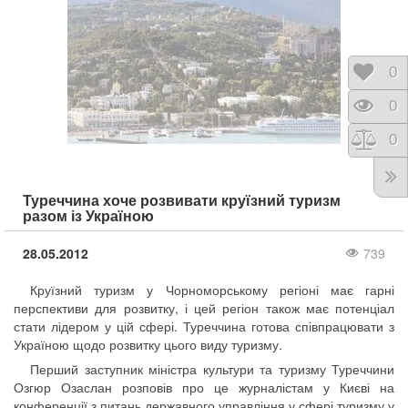
Відк
0
Пере
0
Порі
0
Туреччина хоче розвивати круїзний туризм
разом із Україною
28.05.2012
739
Круїзний туризм у Чорноморському регіоні має гарні
перспективи для розвитку, і цей регіон також має потенціал
стати лідером у цій сфері. Туреччина готова співпрацювати з
Україною щодо розвитку цього виду туризму.
Перший заступник міністра культури та туризму Туреччини
Озгюр Озаслан розповів про це журналістам у Києві на
конференції з питань державного управління у сфері туризму у