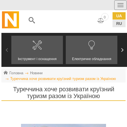
UA
0
RU
Інструмент і оснащення
Електричне обладнання
Головна
Новини
Туреччина хоче розвивати круїзний туризм разом із Україною
Туреччина хоче розвивати круїзний
туризм разом із Україною