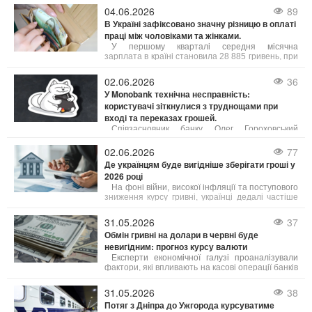
своїм абсолютним рекордом, встановленим 5
04.06.2026
89
жовтня 2025 року на рівні 125 245,57 доларів,
В Україні зафіксовано значну різницю в оплаті
ціна біткоїна знизилася вдвічі і наблизилася до
праці між чоловіками та жінками.
важливої психологічної межі.
У першому кварталі середня місячна
зарплата в країні становила 28 885 гривень, при
цьому чоловіки заробляли в середньому на 9
007 гривень більше за жінок. Зокрема, середня
02.06.2026
36
зарплата чоловіків складала 33 798 грн, а жінок
У Monobank технічна несправність:
– 24 791 грн.
користувачі зіткнулися з труднощами при
вході та переказах грошей.
Співзасновник банку Олег Гороховський
повідомив про цю проблему і запевнив, що
спеціалісти вже працюють над її усуненням. "У
02.06.2026
77
нас технічний збій,
Де українцям буде вигідніше зберігати гроші у
2026 році
На фоні війни, високої інфляції та поступового
зниження курсу гривні, українці дедалі частіше
шукають не просто способи накопичення
коштів, а й можливості захистити їх від
31.05.2026
37
знецінення.
Обмін гривні на долари в червні буде
невигідним: прогноз курсу валюти
Експерти економічної галузі проаналізували
фактори, які впливають на касові операції банків
і фінансових установ, та надали прогнози щодо
діапазону можливих змін котирувань. Зміни
31.05.2026
38
курсу у пунктах обміну напряму пов’язані з
Потяг з Дніпра до Ужгорода курсуватиме
державними фінансовими механізмами. Згідно з