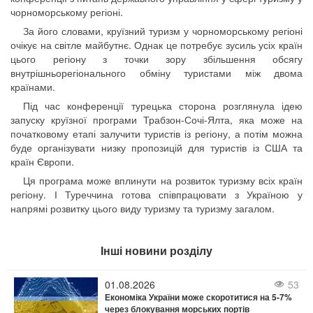
чорноморському регіоні.
За його словами, круїзний туризм у чорноморському регіоні
очікує на світле майбутнє. Однак це потребує зусиль усіх країн
цього регіону з точки зору збільшення обсягу
внутрішньорегіонального обміну туристами між двома
країнами.
Під час конференції турецька сторона розглянула ідею
запуску круїзної програми Трабзон-Сочі-Ялта, яка може на
початковому етапі залучити туристів із регіону, а потім можна
буде організувати низку пропозицій для туристів із США та
країн Європи.
Ця програма може вплинути на розвиток туризму всіх країн
регіону. І Туреччина готова співпрацювати з Україною у
напрямі розвитку цього виду туризму та туризму загалом.
Інші новини розділу
01.08.2026
53
Економіка України може скоротитися на 5-7%
через блокування морських портів