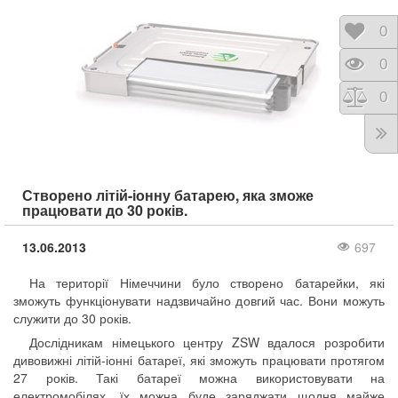
Відк
0
Пере
0
Порі
0
Створено літій-іонну батарею, яка зможе
працювати до 30 років.
13.06.2013
697
На території Німеччини було створено батарейки, які
зможуть функціонувати надзвичайно довгий час. Вони можуть
служити до 30 років.
Дослідникам німецького центру ZSW вдалося розробити
дивовижні літій-іонні батареї, які зможуть працювати протягом
27 років. Такі батареї можна використовувати на
електромобілях, їх можна буде заряджати щодня майже