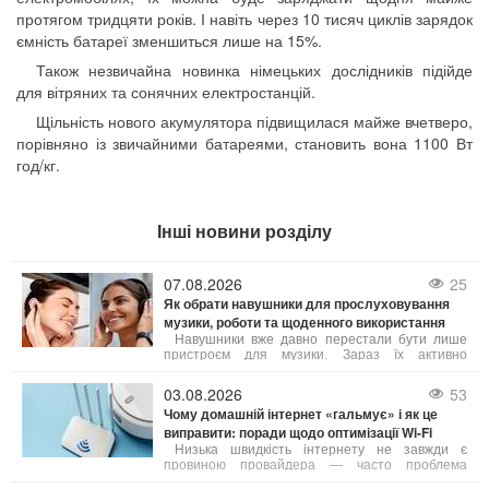
протягом тридцяти років. І навіть через 10 тисяч циклів зарядок
ємність батареї зменшиться лише на 15%.
Також незвичайна новинка німецьких дослідників підійде
для вітряних та сонячних електростанцій.
Щільність нового акумулятора підвищилася майже вчетверо,
порівняно із звичайними батареями, становить вона 1100 Вт
год/кг.
Інші новини розділу
07.08.2026
25
Як обрати навушники для прослуховування
музики, роботи та щоденного використання
Навушники вже давно перестали бути лише
пристроєм для музики. Зараз їх активно
застосовують для телефонних дзвінків,
дистанційного навчання, онлайн-зустрічей,
03.08.2026
53
занять спортом, подорожей та ігор. Від типу
Чому домашній інтернет «гальмує» і як це
конструкції і технічних параметрів залежить не
виправити: поради щодо оптимізації Wi-Fi
лише якість звуку, а й комфорт при тривалому
носінні.
Низька швидкість інтернету не завжди є
провиною провайдера — часто проблема
криється в неправильному налаштуванні або