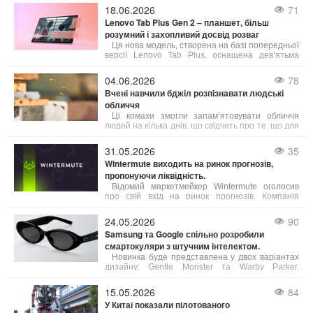
застарілому обладнанні. Ось що можна зробити,
18.06.2026
71
щоб покращити якість з’єднання:
Lenovo Tab Plus Gen 2 – планшет, більш
розумний і захопливий досвід розваг
Ця нова модель, створена на базі попередньої
версії Lenovo Tab Plus, оснащена дев’ятьма
динаміками від JBL, яскравим 2,5K-дисплеєм,
посиленою гнучкістю та інтелектуальними
04.06.2026
78
функціями, які відкривають нові можливості для
Вчені навчили бджіл розпізнавати людські
користувачів.
обличчя
Ці комахи змогли запам’ятовувати обличчя
людей на кілька днів, що свідчить про те, що для
обробки складної візуальної інформації не
обов’язково мати великий мозок.
31.05.2026
35
Wintermute виходить на ринок прогнозів,
пропонуючи ліквідність.
Відомий маркетмейкер Wintermute оголосив
про свій вхід на ринок прогнозів. Компанія
планує виступати як постачальник ліквідності,
забезпечуючи постійні котирування для
24.05.2026
90
контрактів на події на провідних платформах.
Samsung та Google спільно розробили
смартокуляри з штучним інтелектом.
Новинка буде представлена у двох варіантах
дизайну: Gentle Monster та Warby Parker.
Детальні специфікації пристрою виробники поки
не розкривають, зазначаючи лише основні
15.05.2026
84
можливості.
У Китаї показали пілотованого