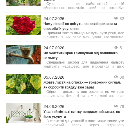
Сушіння — це найстаріший спосіб
збереження продуктів, який не потребує
додавання цукру чи солі і дозволяє максимально
зберегти корисні речовини. Якщо зелень, ягоди
24.07.2026
62
або гриби висушені за правилами, вони довго
Чому півонії не цвітуть: основні причини та
зберігають свій аромат і смакові властивості.
способи їх усунення
Розглянемо, як сушити різні продукти вдома
різними методами.
Причини такого явища можуть бути різні, але
більшість з них легко вирішувані. Розглянемо,
чому півонії не квітнуть і що зробити, аби вони
щороку радували рясним і тривалим цвітінням.
24.07.2026
51
Як очистити кран і змішувачі від вапняного
нальоту
Спеціальні засоби для видалення нальоту
коштують недешево, але впоратися з цією
проблемою можна доступними домашніми
продуктами. Розглянемо, як повернути блиск
05.07.2026
68
сантехніці й при цьому не пошкодити її
Жовте листя на огірках — тривожний сигнал:
делікатне покриття.
як обробити грядку вже зараз
Огірки — досить чутливі рослини, які миттєво
реагують на будь-які зміни у догляді, зазначає
Wprost Dom. Листя може пожовтіти вже через
кілька днів спеки, нерегулярного поливу або
24.06.2026
78
неправильного внесення добрив.
У ванній кімнаті влітку неприємний запах, як
його усунути
В спекотні дні у ванній кімнаті може виникнути
неприємний запах через підвищену
температуру та вологість. У таких умовах