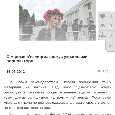
Відк
0
Пере
0
Порі
0
Сім років в'язниці загрожує українській
порноакторці
16.05.2013
821
За новим законодавством України поширення таких
матеріалів не законне. Над моєю підзахисною хочуть
організувати показовий процес – заявляє адвокат українки, і
тому шансів залишитися на волі у неї немає. Хоча сама
Анастасія ніколи не розповсюджувала фільми зі своєю участю і
не має жодних прав на них.
Гонорари, отримані за зйомки, 27-річна жінка витрачала на