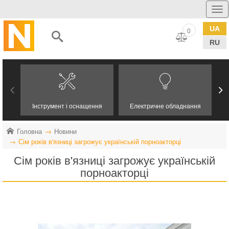
UA
0
RU
Інструмент і оснащення
Електричне обладнання
Головна
Новини
Сім років в'язниці загрожує українській порноакторці
Сім років в'язниці загрожує українській
порноакторці