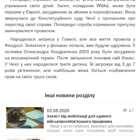
утримання своїх дітей. Хагеп, псевдонім Wiska, може бути
першим у Європі, засудженим за зйомки в порнофільмах. Вона
звернулася до Конституційного суду Чехії з проханням про
перегляд своєї справи. Попередні спроби отримання притулку
закінчувалися провалом.
Народилася актриса у Гомелі, але все життя провела у
Феодосії. Зніматися у фільмах почала, вже будучи одружена. Її
чоловіка Олександра Кондратенка 2003 року було засуджено
на восьмирічний термін. Після звільнення поновив свій бізнес.
У Чехії у них народилася третя дитина. Їй загрожує від 3 до 7
років ув'язнення, але найбільше жінка боїться позбавлення
прав на своїх трьох синів.
Інші новини розділу
03.08.2026
47
Захист від мобілізації для єдиного
військовозобов’язаного працівника
Якщо у штаті компанії, важливої для економіки,
працює лише один працівник, який підлягає
мобілізації, на нього не поширюється
обмеження щодо 50% квоти на бронювання. В