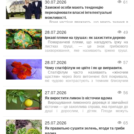
30.07.2026
61
такому випадку підприємство має законне право
Заможні особи мають тенденцію
оформити відтермінування мобілізації саме для
переоцінювати власні інтелектуальні
цього співробітника.
можливості.
Вони частіше вважають, що мають знання в
неіснуючих сферах – власні розумові здібності
вони схильні переоцінювати швидше, ніж
28.07.2026
49
недооцінювати.
Іржаві плями на грушах: як захистити дерево
Помаранчеві плями, що нагадують іржу на
листках груші, — це знак грибкового
захворювання, яке називають іржею груші.
Візуально це виглядає яскраво, але для дерева
небезпечно: заражене листя опадає занадто
28.07.2026
57
рано, дерево ослаблюється, гірше дає плоди та
Чому спатіфілум не цвіте і як це виправити.
важче проходить підготовку до зими. Тому дуже
важливо боротися з цією хворобою.
Спатіфілум часто називають «жіночим
щастям» через його витончені білі покривала,
які чудово контрастують з темним блискучим
листям. Однак іноді виникає неприємна
ситуація: листя здорове й густе, але квітів немає
27.07.2026
56
протягом місяців або навіть років. Причин
Як виростити лимон із кісточки вдома
відсутності цвітіння декілька, і більшість з них
легко усунути.
Вирощування лимонного деревця зі звичайної
кісточки — це захоплива справа, яка припаде до
душі і дорослим, і дітям. Плоди можуть
з’явитися не скоро, але сам процес досить
простий, а яскраве та ароматне деревце стане
25.07.2026
65
чудовою прикрасою будь-якого підвіконня.
Як правильно сушити зелень, ягоди та гриби
Головне — знати кілька корисних порад, з яких
починається успіх.
вдома