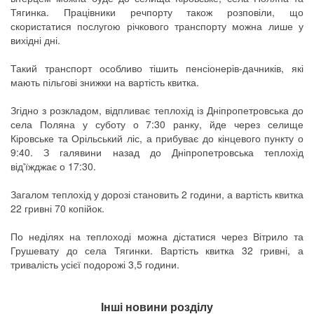
Тягинка. Працівники речпорту також розповіли, що
скористатися послугою річкового транспорту можна лише у
вихідні дні.
Такий транспорт особливо тішить пенсіонерів-дачників, які
мають пільгові знижки на вартість квитка.
Згідно з розкладом, відпливає теплохід із Дніпропетровська до
села Поляна у суботу о 7:30 ранку, йде через селище
Кіровське та Орільський ліс, а прибуває до кінцевого пункту о
9:40. З галявини назад до Дніпропетровська теплохід
від'їжджає о 17:30.
Загалом теплохід у дорозі становить 2 години, а вартість квитка
22 гривні 70 копійок.
По неділях на теплоході можна дістатися через Вітрило та
Грушевату до села Тягинки. Вартість квитка 32 гривні, а
тривалість усієї подорожі 3,5 години.
Інші новини розділу