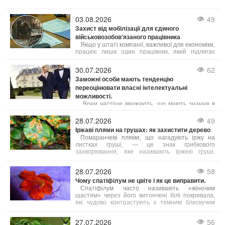
03.08.2026
49
Захист від мобілізації для єдиного
військовозобов’язаного працівника
Якщо у штаті компанії, важливої для економіки,
працює лише один працівник, який підлягає
мобілізації, на нього не поширюється
обмеження щодо 50% квоти на бронювання. В
30.07.2026
62
такому випадку підприємство має законне право
Заможні особи мають тенденцію
оформити відтермінування мобілізації саме для
переоцінювати власні інтелектуальні
цього співробітника.
можливості.
Вони частіше вважають, що мають знання в
неіснуючих сферах – власні розумові здібності
вони схильні переоцінювати швидше, ніж
28.07.2026
49
недооцінювати.
Іржаві плями на грушах: як захистити дерево
Помаранчеві плями, що нагадують іржу на
листках груші, — це знак грибкового
захворювання, яке називають іржею груші.
Візуально це виглядає яскраво, але для дерева
небезпечно: заражене листя опадає занадто
28.07.2026
58
рано, дерево ослаблюється, гірше дає плоди та
Чому спатіфілум не цвіте і як це виправити.
важче проходить підготовку до зими. Тому дуже
важливо боротися з цією хворобою.
Спатіфілум часто називають «жіночим
щастям» через його витончені білі покривала,
які чудово контрастують з темним блискучим
листям. Однак іноді виникає неприємна
ситуація: листя здорове й густе, але квітів немає
27.07.2026
56
протягом місяців або навіть років. Причин