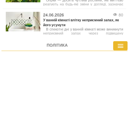
Огірки — досить чутливі рослини, які миттєво
реагують на будь-які зміни у догляді, зазначає
Wprost Dom. Листя може пожовтіти вже через
кілька днів спеки, нерегулярного поливу або
24.06.2026
80
неправильного внесення добрив.
У ванній кімнаті влітку неприємний запах, як
його усунути
В спекотні дні у ванній кімнаті може виникнути
неприємний запах через підвищену
температуру та вологість. У таких умовах
активно розмножуються бактерії та грибки, які
ПОЛІТИКА
стають причиною різних неприємних ароматів.