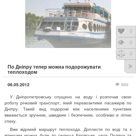
Відк
0
Пере
0
Порі
0
По Дніпру тепер можна подорожувати
теплоходом
06.05.2012
869
У Дніпропетровську спущено на воду і розпочав свою
роботу річковий транспорт, який перевозитиме пасажирів по
Дніпру. Такий вид подорожі між населеними пунктами
вважається зручним, швидким і безпечним, особливо в літню
спеку.
Вже відомий маршрут теплохода. Доплисти по воді та з
вітерцем можна буде до селища Кіровське, села Поляна та