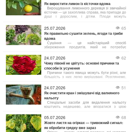
Як виростити лимон із кісточки вдома
відсутності цвітіння декілька, і більшість з них
легко усунути.
Вирощування лимонного деревця зі звичайної
кісточки — це захоплива справа, яка припаде до
душі і дорослим, і дітям. Плоди можуть
з’явитися не скоро, але сам процес досить
простий, а яскраве та ароматне деревце стане
25.07.2026
65
чудовою прикрасою будь-якого підвіконня.
Як правильно сушити зелень, ягоди та гриби
Головне — знати кілька корисних порад, з яких
починається успіх.
вдома
Сушіння — це найстаріший спосіб
збереження продуктів, який не потребує
додавання цукру чи солі і дозволяє максимально
зберегти корисні речовини. Якщо зелень, ягоди
24.07.2026
62
або гриби висушені за правилами, вони довго
Чому півонії не цвітуть: основні причини та
зберігають свій аромат і смакові властивості.
способи їх усунення
Розглянемо, як сушити різні продукти вдома
різними методами.
Причини такого явища можуть бути різні, але
більшість з них легко вирішувані. Розглянемо,
чому півонії не квітнуть і що зробити, аби вони
щороку радували рясним і тривалим цвітінням.
24.07.2026
51
Як очистити кран і змішувачі від вапняного
нальоту
Спеціальні засоби для видалення нальоту
коштують недешево, але впоратися з цією
проблемою можна доступними домашніми
продуктами. Розглянемо, як повернути блиск
05.07.2026
68
сантехніці й при цьому не пошкодити її
Жовте листя на огірках — тривожний сигнал:
делікатне покриття.
як обробити грядку вже зараз