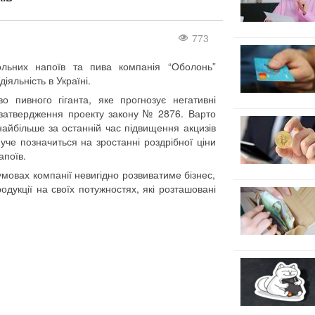
773
ольних напоїв та пива компанія “Оболонь”
яльність в Україні.
о пивного гіганта, яке прогнозує негативні
о затвердження проекту закону № 2876. Варто
айбільше за останній час підвищення акцизів
че позначиться на зростанні роздрібної ціни
апоїв.
мовах компанії невигідно розвиватиме бізнес,
дукції на своїх потужностях, які розташовані