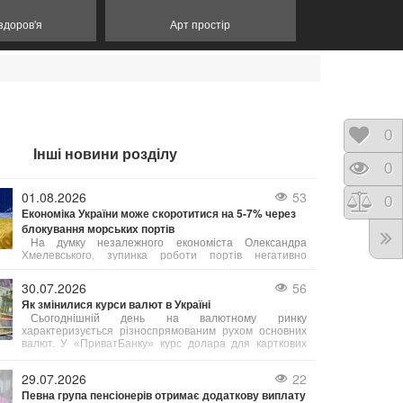
 здоров'я
Арт простір
Відк
0
Інші новини розділу
Пере
0
01.08.2026
53
Порі
0
Економіка України може скоротитися на 5-7% через
блокування морських портів
На думку незалежного економіста Олександра
Хмелевського, зупинка роботи портів негативно
позначиться на агросекторі та всій економіці країни,
що призведе до зменшення бюджетних надходжень та
30.07.2026
56
зниження добробуту населення.
Як змінилися курси валют в Україні
Сьогоднішній день на валютному ринку
характеризується різноспрямованим рухом основних
валют. У «ПриватБанку» курс долара для карткових
операцій знизився на 10–20 копійок (залежно від типу
операції), зафіксувавшись на позначці 45,05 грн.
29.07.2026
22
Певна група пенсіонерів отримає додаткову виплату