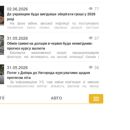
про цю проблему і запевнив, що спеціалісти вже
працюють над її усуненням. "У нас технічний збій,
02.06.2026
77
Де українцям буде вигідніше зберігати гроші у 2026
році
На фоні війни, високої інфляції та поступового
зниження курсу гривні, українці дедалі частіше
шукають не просто способи накопичення коштів, а й
можливості захистити їх від знецінення.
31.05.2026
37
Обмін гривні на долари в червні буде невигідним:
прогноз курсу валюти
Експерти економічної галузі проаналізували
фактори, які впливають на касові операції банків і
фінансових установ, та надали прогнози щодо
діапазону можливих змін котирувань. Зміни курсу у
31.05.2026
38
пунктах обміну напряму пов’язані з державними
Потяг з Дніпра до Ужгорода курсуватиме щодня
фінансовими механізмами. Згідно з наявними
протягом літа
оцінками, нинішня ситуація носить тимчасовий
характер і найближчим часом очікується стабілізація.
За інформацією УЗ, такі зміни пов’язані зі зміною
пасажиропотоку влітку: кількість вагонів на менш
затребуваних маршрутах скорочується, а ресурси
перенаправляються на маршрути з підвищеним
ІЇ
АВТО
попитом.