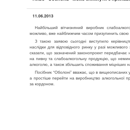
11.06.2013
Найбільший вітчизняний виробник слабоалког
можливо, вже найближчим часом призупинить свою ді
З такою заявою сьогодні виступило керівництв
наслідки для відповідного ринку у разі можливог
сказати, що зазначений законопроект передбачає н
на пивну та слабоалкогольну продукцію, що немину
алкоголю, а також збільшить споживання міцніших н
Посібник “Оболоні” вважає, що в вищеописаних у
а простіше перейти на виробництво алкогольної про
за кордоном.