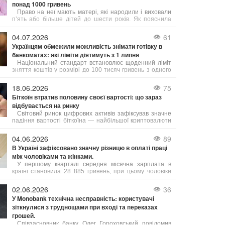
понад 1000 гривень
Право на неї мають матері, які народили і виховали
п’ять або більше дітей до шести років. Як пояснила
юрист Анастасія Руденко на 24 Каналі, під вихованням
розуміють як рідних, так і усиновлених дітей.
04.07.2026
61
Українцям обмежили можливість знімати готівку в
банкоматах: які ліміти діятимуть з 1 липня
Національний стандарт встановлює щоденний ліміт
зняття коштів у розмірі до 100 тисяч гривень з одного
банківського рахунку. Це обмеження стосується як
операцій через банкомати, так і отримання грошей у
18.06.2026
75
касах банків.
Біткоїн втратив половину своєї вартості: що зараз
відбувається на ринку
Світовий ринок цифрових активів зафіксував значне
падіння вартості біткоїна — найбільшої криптовалюти
за обсягом торгів. Порівняно зі своїм абсолютним
рекордом, встановленим 5 жовтня 2025 року на рівні
04.06.2026
89
125 245,57 доларів, ціна біткоїна знизилася вдвічі і
В Україні зафіксовано значну різницю в оплаті праці
наблизилася до важливої психологічної межі.
між чоловіками та жінками.
У першому кварталі середня місячна зарплата в
країні становила 28 885 гривень, при цьому чоловіки
заробляли в середньому на 9 007 гривень більше за
жінок. Зокрема, середня зарплата чоловіків складала
02.06.2026
36
33 798 грн, а жінок – 24 791 грн.
У Monobank технічна несправність: користувачі
зіткнулися з труднощами при вході та переказах
грошей.
Співзасновник банку Олег Гороховський повідомив