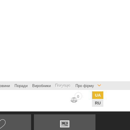
овини
Поради
Виробники
Покупцю
Про фірму
UA
0
RU