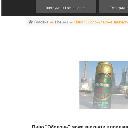
Інструмент і оснащення
Електричн
Головна
Новини
Пиво "Оболонь" може зникнути
Пиво "Оболонь" може зникнути з прилав