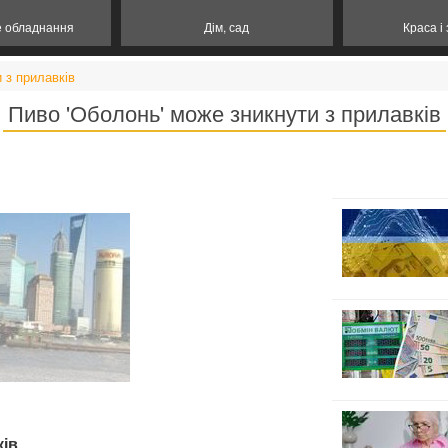
е обладнання
Дім, сад
Краса і
 з прилавків
Пиво 'Оболонь' може зникнути з прилавків
ків