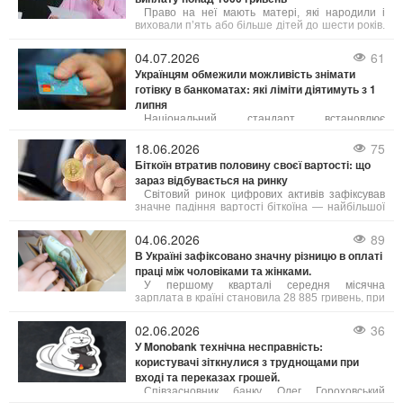
Право на неї мають матері, які народили і
виховали п’ять або більше дітей до шести років.
Як пояснила юрист Анастасія Руденко на 24
Каналі, під вихованням розуміють як рідних, так і
04.07.2026
61
усиновлених дітей.
Українцям обмежили можливість знімати
готівку в банкоматах: які ліміти діятимуть з 1
липня
Національний стандарт встановлює
щоденний ліміт зняття коштів у розмірі до 100
тисяч гривень з одного банківського рахунку. Це
18.06.2026
75
обмеження стосується як операцій через
Біткоїн втратив половину своєї вартості: що
банкомати, так і отримання грошей у касах
зараз відбувається на ринку
банків.
Світовий ринок цифрових активів зафіксував
значне падіння вартості біткоїна — найбільшої
криптовалюти за обсягом торгів. Порівняно зі
своїм абсолютним рекордом, встановленим 5
04.06.2026
89
жовтня 2025 року на рівні 125 245,57 доларів,
В Україні зафіксовано значну різницю в оплаті
ціна біткоїна знизилася вдвічі і наблизилася до
праці між чоловіками та жінками.
важливої психологічної межі.
У першому кварталі середня місячна
зарплата в країні становила 28 885 гривень, при
цьому чоловіки заробляли в середньому на 9
007 гривень більше за жінок. Зокрема, середня
02.06.2026
36
зарплата чоловіків складала 33 798 грн, а жінок
У Monobank технічна несправність:
– 24 791 грн.
користувачі зіткнулися з труднощами при
вході та переказах грошей.
Співзасновник банку Олег Гороховський