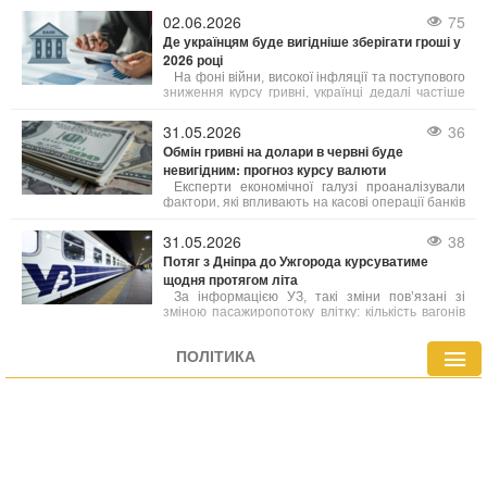
повідомив про цю проблему і запевнив, що
спеціалісти вже працюють над її усуненням. "У
02.06.2026
75
нас технічний збій,
Де українцям буде вигідніше зберігати гроші у
2026 році
На фоні війни, високої інфляції та поступового
зниження курсу гривні, українці дедалі частіше
шукають не просто способи накопичення
коштів, а й можливості захистити їх від
31.05.2026
36
знецінення.
Обмін гривні на долари в червні буде
невигідним: прогноз курсу валюти
Експерти економічної галузі проаналізували
фактори, які впливають на касові операції банків
і фінансових установ, та надали прогнози щодо
діапазону можливих змін котирувань. Зміни
31.05.2026
38
курсу у пунктах обміну напряму пов’язані з
Потяг з Дніпра до Ужгорода курсуватиме
державними фінансовими механізмами. Згідно з
щодня протягом літа
наявними оцінками, нинішня ситуація носить
тимчасовий характер і найближчим часом
За інформацією УЗ, такі зміни пов’язані зі
очікується стабілізація.
зміною пасажиропотоку влітку: кількість вагонів
на менш затребуваних маршрутах
скорочується, а ресурси перенаправляються на
ПОЛІТИКА
маршрути з підвищеним попитом.