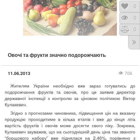
Відк
0
Пере
0
Порі
0
Овочі та фрукти значно подорожчають
11.06.2013
706
Жителям України необхідно вже зараз готуватись до
подорожчання фруктів та овочів, про це заявив директор
державної інспекції з контролю за ціновою політикою Віктор
Кулакевич.
Згідно з прогнозами чиновника, підвищення цін на вказану
продукцію проходитиме в кілька етапів і вже до кінця літа
вартість фруктів і овочів може досягти свого піку. Зокрема,
Кулакевич зауважив, що на сьогоднішній день ціна так званого
“борщового набору” вже піднялася на 2,46%, порівняно з