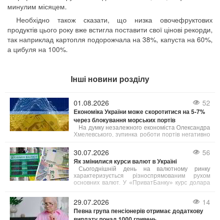
минулим місяцем.
Необхідно також сказати, що низка овочефруктових
продуктів цього року вже встигла поставити свої цінові рекорди,
так наприклад картопля подорожчала на 38%, капуста на 60%,
а цибуля на 100%.
Інші новини розділу
01.08.2026
52
Економіка України може скоротитися на 5-7%
через блокування морських портів
На думку незалежного економіста Олександра
Хмелевського, зупинка роботи портів негативно
позначиться на агросекторі та всій економіці
країни, що призведе до зменшення бюджетних
30.07.2026
56
надходжень та зниження добробуту населення.
Як змінилися курси валют в Україні
Сьогоднішній день на валютному ринку
характеризується різноспрямованим рухом
основних валют. У «ПриватБанку» курс долара
для карткових операцій знизився на 10–20
копійок (залежно від типу операції),
29.07.2026
14
зафіксувавшись на позначці 45,05 грн.
Певна група пенсіонерів отримає додаткову
виплату понад 1000 гривень