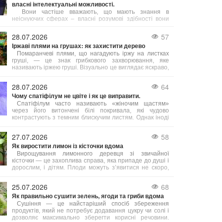
власні інтелектуальні можливості.
Вони частіше вважають, що мають знання в
неіснуючих сферах – власні розумові здібності вони
схильні переоцінювати швидше, ніж недооцінювати.
28.07.2026
57
Іржаві плями на грушах: як захистити дерево
Помаранчеві плями, що нагадують іржу на листках
груші, — це знак грибкового захворювання, яке
називають іржею груші. Візуально це виглядає яскраво,
але для дерева небезпечно: заражене листя опадає
занадто рано, дерево ослаблюється, гірше дає плоди
28.07.2026
64
та важче проходить підготовку до зими. Тому дуже
Чому спатіфілум не цвіте і як це виправити.
важливо боротися з цією хворобою.
Спатіфілум часто називають «жіночим щастям»
через його витончені білі покривала, які чудово
контрастують з темним блискучим листям. Однак іноді
виникає неприємна ситуація: листя здорове й густе,
але квітів немає протягом місяців або навіть років.
27.07.2026
58
Причин відсутності цвітіння декілька, і більшість з них
Як виростити лимон із кісточки вдома
легко усунути.
Вирощування лимонного деревця зі звичайної
кісточки — це захоплива справа, яка припаде до душі і
дорослим, і дітям. Плоди можуть з’явитися не скоро,
але сам процес досить простий, а яскраве та ароматне
деревце стане чудовою прикрасою будь-якого
25.07.2026
68
підвіконня. Головне — знати кілька корисних порад, з
Як правильно сушити зелень, ягоди та гриби вдома
яких починається успіх.
Сушіння — це найстаріший спосіб збереження
продуктів, який не потребує додавання цукру чи солі і
дозволяє максимально зберегти корисні речовини.