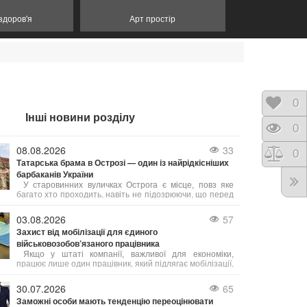
 здоров'я
Арт простір
Відк
0
Інші новини розділу
Пере
0
08.08.2026
33
Порі
0
Татарська брама в Острозі — один із найрідкісніших
барбаканів України
У старовинних вуличках Острога є місце, повз яке
багато хто проходить, навіть не підозрюючи, що перед
ним — одна з найважливіших оборонних споруд
України. Татарська брама — це унікальний барбакан
03.08.2026
57
XVI століття, який століттями захищав місто, а сьогодні
Захист від мобілізації для єдиного
став одним із найцікавіших туристичних об’єктів
військовозобов’язаного працівника
Рівненщини.
Якщо у штаті компанії, важливої для економіки,
працює лише один працівник, який підлягає мобілізації,
на нього не поширюється обмеження щодо 50% квоти
на бронювання. В такому випадку підприємство має
30.07.2026
65
законне право оформити відтермінування мобілізації
Заможні особи мають тенденцію переоцінювати
саме для цього співробітника.