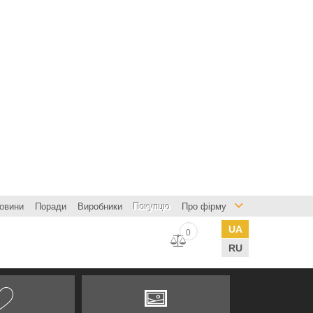
овини
Поради
Виробники
Покупцю
Про фірму
UA
0
RU