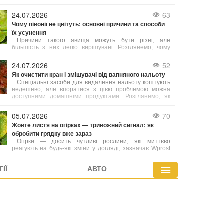
Якщо зелень, ягоди або гриби висушені за правилами,
вони довго зберігають свій аромат і смакові
24.07.2026
63
властивості. Розглянемо, як сушити різні продукти
Чому півонії не цвітуть: основні причини та способи
вдома різними методами.
їх усунення
Причини такого явища можуть бути різні, але
більшість з них легко вирішувані. Розглянемо, чому
півонії не квітнуть і що зробити, аби вони щороку
радували рясним і тривалим цвітінням.
24.07.2026
52
Як очистити кран і змішувачі від вапняного нальоту
Спеціальні засоби для видалення нальоту коштують
недешево, але впоратися з цією проблемою можна
доступними домашніми продуктами. Розглянемо, як
повернути блиск сантехніці й при цьому не пошкодити
її делікатне покриття.
05.07.2026
70
Жовте листя на огірках — тривожний сигнал: як
обробити грядку вже зараз
Огірки — досить чутливі рослини, які миттєво
реагують на будь-які зміни у догляді, зазначає Wprost
Dom. Листя може пожовтіти вже через кілька днів
спеки, нерегулярного поливу або неправильного
ІЇ
АВТО
внесення добрив.