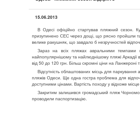
15.06.2013
В Одесі офіційно стартував пляжний сезон. 
призупинено СЕС через дощі, що рясно пройшли та
велике ракушняк, що завдало б незручностей відпо
Зараз на всіх пляжах авральними темпами п
найпопулярнішому та найлюднішому пляжі Аркадії в
від 50 до 120 грн. Більш скромні ціни на Ланжероні т
Відсутність облаштованих місць для паркування 
пляжів Одеси. Ще одна гостра проблема для відпоч
доступними цінами. Вартість походу у відхоже місце 
Закритим залишився громадський пляж Чорномор
проводили паспортизацію.