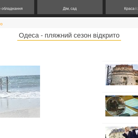
е обладнання
Дім, сад
Краса і
то
Одеса - пляжний сезон відкрито