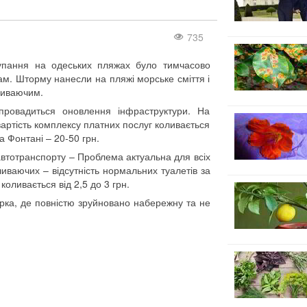
735
Купання на одеських пляжах було тимчасово
м. Шторму нанесли на пляжі морське сміття і
чиваючим.
ровадиться оновлення інфраструктури. На
артість комплексу платних послуг коливається
а Фонтані – 20-50 грн.
автотранспорту – Проблема актуальна для всіх
иваючих – відсутність нормальних туалетів за
коливається від 2,5 до 3 грн.
ка, де повністю зруйновано набережну та не