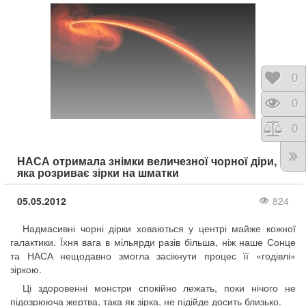
Відк
0
Пере
0
Порі
0
НАСА отримала знімки величезної чорної діри,
яка розриває зірки на шматки
05.05.2012
824
Надмасивні чорні дірки ховаються у центрі майже кожної
галактики. Їхня вага в мільярди разів більша, ніж наше Сонце
та НАСА нещодавно змогла засікнути процес її «годівлі»
зіркою.
Ці здоровенні монстри спокійно лежать, поки нічого не
підозрююча жертва, така як зірка, не підійде досить близько.