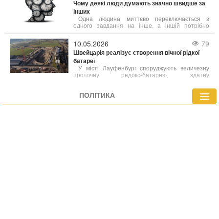
Чому деякі люди думають значно швидше за
спричинити появу полярного сяйва.
інших
Одна людина миттєво переключається з
одного завдання на інше, а іншій потрібно
кілька секунд, щоб «перезавантажитися». Один
одразу схоплює суть ситуації, інший — крок за
10.05.2026
79
кроком її аналізує. Що саме стоїть за цією
Швейцарія реалізує створення вічної рідкої
різницею у швидкості та гнучкості мислення?
батареї
У місті Лауфенбург споруджують величезну
проточну редокс-батарею, здатну
забезпечувати електроенергією сотні тисяч
домівок.
ПОЛІТИКА