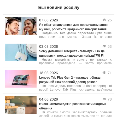
Інші новини розділу
07.08.2026
25
Як обрати навушники для прослуховування
музики, роботи та щоденного використання
Навушники вже давно перестали бути лише
пристроєм для музики. Зараз їх активно
застосовують для телефонних дзвінків,
дистанційного навчання, онлайн-зустрічей,
03.08.2026
53
занять спортом, подорожей та ігор. Від типу
Чому домашній інтернет «гальмує» і як це
конструкції і технічних параметрів залежить не
виправити: поради щодо оптимізації Wi-Fi
лише якість звуку, а й комфорт при тривалому
носінні.
Низька швидкість інтернету не завжди є
провиною провайдера — часто проблема
криється в неправильному налаштуванні або
застарілому обладнанні. Ось що можна зробити,
18.06.2026
71
щоб покращити якість з’єднання:
Lenovo Tab Plus Gen 2 – планшет, більш
розумний і захопливий досвід розваг
Ця нова модель, створена на базі попередньої
версії Lenovo Tab Plus, оснащена дев’ятьма
динаміками від JBL, яскравим 2,5K-дисплеєм,
посиленою гнучкістю та інтелектуальними
04.06.2026
78
функціями, які відкривають нові можливості для
Вчені навчили бджіл розпізнавати людські
користувачів.
обличчя
Ці комахи змогли запам’ятовувати обличчя
людей на кілька днів, що свідчить про те, що для