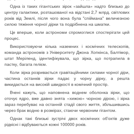
Одна із таких гігантських зірок «зайшла» надто близько до
центру галактики, розташованої на відстані 2,7 млрд. світлових
років від Землі, після чого вона була "спіймана" величезною
силою тяжіння чорної дірки та подрібнена на шматки.
Це вперше, коли астрономи спромоглися спостерігати цей
процес.
Використовуючи кілька наземних і космічних телескопів,
команда астрономів з Університету Джона Хопкінса, Балтімор,
штат Меріленд, ідентифікувала, що зірка, що потрапила в
пастку, багата гелієм.
Коли зірка розривається гравітаційними силами чорної діри,
частина останків зірки падає у чорну дірку, а решта
викидається на високій швидкості в комічний простір.
Вчені кажуть, що наповнена воднем оболонка зірки, що
оточує ядро, вже давно знята «хижою» чорною дірою, і зірка
зараз перебуває на останній стадії свого життя, збільшившись
через брак водню в розмірах, стаючи червоним гігантом.
Однак такі близькі зустрічі двох космічних об'єктів дуже
рідкісні і відбуваються кожні 100000 років.