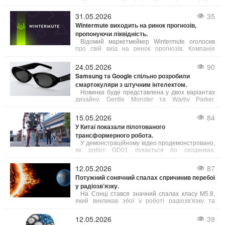
обробки складної візуальної інформації не
обов’язково мати великий мозок.
31.05.2026
35
Wintermute виходить на ринок прогнозів,
пропонуючи ліквідність.
Відомий маркетмейкер Wintermute оголосив
про свій вхід на ринок прогнозів. Компанія
планує виступати як постачальник ліквідності,
забезпечуючи постійні котирування для
24.05.2026
90
контрактів на події на провідних платформах.
Samsung та Google спільно розробили
смартокуляри з штучним інтелектом.
Новинка буде представлена у двох варіантах
дизайну: Gentle Monster та Warby Parker.
Детальні специфікації пристрою виробники поки
не розкривають, зазначаючи лише основні
15.05.2026
84
можливості.
У Китаї показали пілотованого
трансформерного робота.
У демонстраційному відео продемонстровано,
як робот GD01 рухається по сходинках,
нагадуючи людиноподібного робота.
12.05.2026
87
Потужний сонячний спалах спричинив перебої
у радіозв’язку.
На Сонці стався значний спалах класу М5.8,
який викликав збої у роботі радіозв’язку та
спричинив корональний викид маси. За
прогнозами вчених, хмара намагніченої плазми
12.05.2026
39
досягне Землі вже у ніч на вівторок, що може