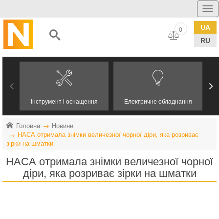
UA
0
RU
Інструмент і оснащення
Електричне обладнання
Головна
Новини
НАСА отримала знімки величезної чорної діри, яка розриває
зірки на шматки
НАСА отримала знімки величезної чорної
діри, яка розриває зірки на шматки