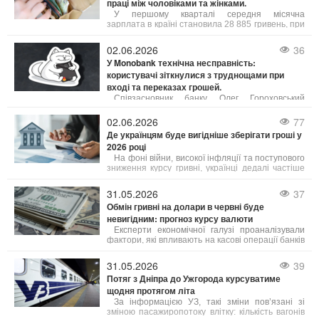
праці між чоловіками та жінками.
важливої психологічної межі.
У першому кварталі середня місячна
зарплата в країні становила 28 885 гривень, при
цьому чоловіки заробляли в середньому на 9
007 гривень більше за жінок. Зокрема, середня
02.06.2026
36
зарплата чоловіків складала 33 798 грн, а жінок
У Monobank технічна несправність:
– 24 791 грн.
користувачі зіткнулися з труднощами при
вході та переказах грошей.
Співзасновник банку Олег Гороховський
повідомив про цю проблему і запевнив, що
спеціалісти вже працюють над її усуненням. "У
02.06.2026
77
нас технічний збій,
Де українцям буде вигідніше зберігати гроші у
2026 році
На фоні війни, високої інфляції та поступового
зниження курсу гривні, українці дедалі частіше
шукають не просто способи накопичення
коштів, а й можливості захистити їх від
31.05.2026
37
знецінення.
Обмін гривні на долари в червні буде
невигідним: прогноз курсу валюти
Експерти економічної галузі проаналізували
фактори, які впливають на касові операції банків
і фінансових установ, та надали прогнози щодо
діапазону можливих змін котирувань. Зміни
31.05.2026
39
курсу у пунктах обміну напряму пов’язані з
Потяг з Дніпра до Ужгорода курсуватиме
державними фінансовими механізмами. Згідно з
щодня протягом літа
наявними оцінками, нинішня ситуація носить
тимчасовий характер і найближчим часом
За інформацією УЗ, такі зміни пов’язані зі
очікується стабілізація.
зміною пасажиропотоку влітку: кількість вагонів