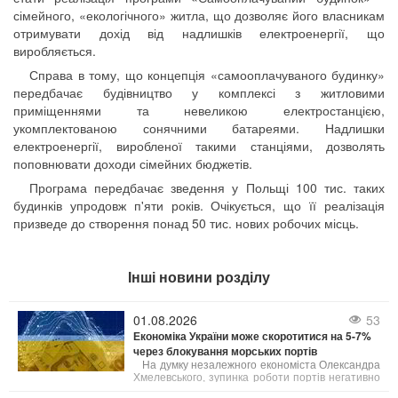
сімейного, «екологічного» житла, що дозволяє його власникам
отримувати дохід від надлишків електроенергії, що
виробляється.
Справа в тому, що концепція «самооплачуваного будинку»
передбачає будівництво у комплексі з житловими
приміщеннями та невеликою електростанцією,
укомплектованою сонячними батареями. Надлишки
електроенергії, виробленої такими станціями, дозволять
поповнювати доходи сімейних бюджетів.
Програма передбачає зведення у Польщі 100 тис. таких
будинків упродовж п'яти років. Очікується, що її реалізація
призведе до створення понад 50 тис. нових робочих місць.
Інші новини розділу
01.08.2026
53
Економіка України може скоротитися на 5-7%
через блокування морських портів
На думку незалежного економіста Олександра
Хмелевського, зупинка роботи портів негативно
позначиться на агросекторі та всій економіці