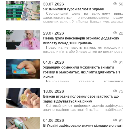
країни, що призведе до зменшення бюджетних
30.07.2026
56
надходжень та зниження добробуту населення.
Як змінилися курси валют в Україні
Сьогоднішній день на валютному ринку
характеризується різноспрямованим рухом
основних валют. У «ПриватБанку» курс долара
для карткових операцій знизився на 10–20
копійок (залежно від типу операції),
29.07.2026
22
зафіксувавшись на позначці 45,05 грн.
Певна група пенсіонерів отримає додаткову
виплату понад 1000 гривень
Право на неї мають матері, які народили і
виховали п’ять або більше дітей до шести років.
Як пояснила юрист Анастасія Руденко на 24
Каналі, під вихованням розуміють як рідних, так і
04.07.2026
61
усиновлених дітей.
Українцям обмежили можливість знімати
готівку в банкоматах: які ліміти діятимуть з 1
липня
Національний стандарт встановлює
щоденний ліміт зняття коштів у розмірі до 100
тисяч гривень з одного банківського рахунку. Це
18.06.2026
75
обмеження стосується як операцій через
Біткоїн втратив половину своєї вартості: що
банкомати, так і отримання грошей у касах
зараз відбувається на ринку
банків.
Світовий ринок цифрових активів зафіксував
значне падіння вартості біткоїна — найбільшої
криптовалюти за обсягом торгів. Порівняно зі
своїм абсолютним рекордом, встановленим 5
04.06.2026
91
жовтня 2025 року на рівні 125 245,57 доларів,
В Україні зафіксовано значну різницю в оплаті
ціна біткоїна знизилася вдвічі і наблизилася до