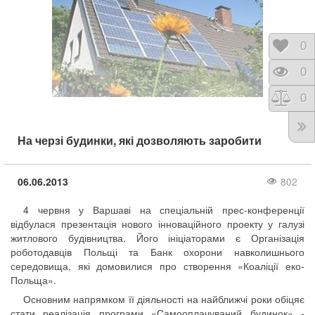
Відк
0
Пере
0
Порі
0
На черзі будинки, які дозволяють заробити
06.06.2013
802
4 червня у Варшаві на спеціальній прес-конференції
відбулася презентація нового інноваційного проекту у галузі
житлового будівництва. Його ініціаторами є Організація
роботодавців Польщі та Банк охорони навколишнього
середовища, які домовилися про створення «Коаліції еко-
Польща».
Основним напрямком її діяльності на найближчі роки обіцяє
стати реалізація програми «Самооплачуваний будинок» -