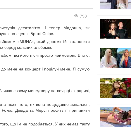
798
иступів десятиліття. І тепер Мадонна, як
унок на сцені з Брітні Спірс.
 альбомом «MDNA», який допоміг їй встановити
тах серед сольних альбомів.
бом, всі його пісні просто неймовірні. Вітаю,
 до мене на концерт і поцілуй мене. Я сумую
бличчя своєму менеджеру на вечірці-сюрпризі,
на після того, як вона нещодавно зізналася,
, Рокко, Девіда та Мерсі просять її припинити
 того, що їм не подобається. У них немає такту