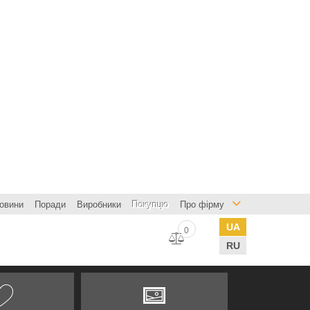
овини
Поради
Виробники
Покупцю
Про фірму
UA
0
RU