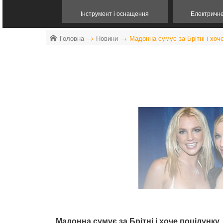
Інструмент і оснащення
Електричн
Головна
Новини
Мадонна сумує за Брітні і хоч
Мадонна сумує за Брітні і хоче поцілунку