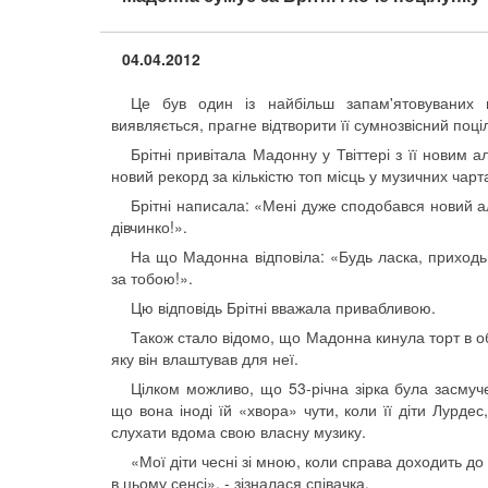
04.04.2012
Це був один із найбільш запам'ятовуваних в
виявляється, прагне відтворити її сумнозвісний поціл
Брітні привітала Мадонну у Твіттері з її новим
новий рекорд за кількістю топ місць у музичних чар
Брітні написала: «Мені дуже сподобався новий аль
дівчинко!».
На що Мадонна відповіла: «Будь ласка, приходь
за тобою!».
Цю відповідь Брітні вважала привабливою.
Також стало відомо, що Мадонна кинула торт в о
яку він влаштував для неї.
Цілком можливо, що 53-річна зірка була засмуче
що вона іноді їй «хвора» чути, коли її діти Лурдес
слухати вдома свою власну музику.
«Мої діти чесні зі мною, коли справа доходить до
в цьому сенсі
»‎
, - зізналася співачка.