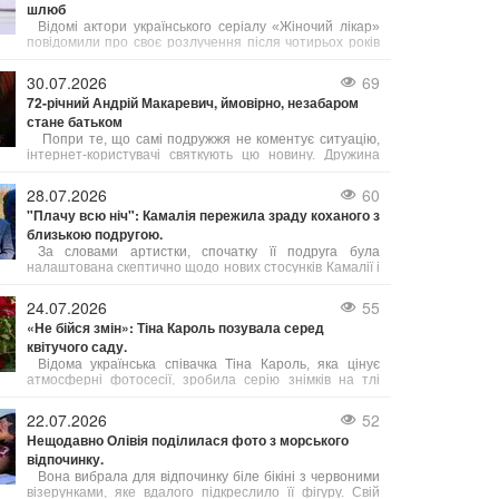
шлюб
Відомі актори українського серіалу «Жіночий лікар»
повідомили про своє розлучення після чотирьох років
подружнього життя.
30.07.2026
69
72-річний Андрій Макаревич, ймовірно, незабаром
стане батьком
Попри те, що самі подружжя не коментує ситуацію,
інтернет-користувачі святкують цю новину. Дружина
музиканта, київська журналістка Ейнат Кляйн, за
чутками, вагітна, що означатиме п’яте дитя у родині
28.07.2026
60
Андрія Макаревича.
"Плачу всю ніч": Камалія пережила зраду коханого з
близькою подругою.
За словами артистки, спочатку її подруга була
налаштована скептично щодо нових стосунків Камалії і
навіть наполегливо радила їй припинити спілкування з
цим чоловіком. Проте потім сама подруга звернулася
24.07.2026
55
до нього за допомогою.
«Не бійся змін»: Тіна Кароль позувала серед
квітучого саду.
Відома українська співачка Тіна Кароль, яка цінує
атмосферні фотосесії, зробила серію знімків на тлі
квітучого саду. Артистка задумалася над тим, що
означає успіх і на чому він базується.
22.07.2026
52
Нещодавно Олівія поділилася фото з морського
відпочинку.
Вона вибрала для відпочинку біле бікіні з червоними
візерунками, яке вдалого підкреслило її фігуру. Свій