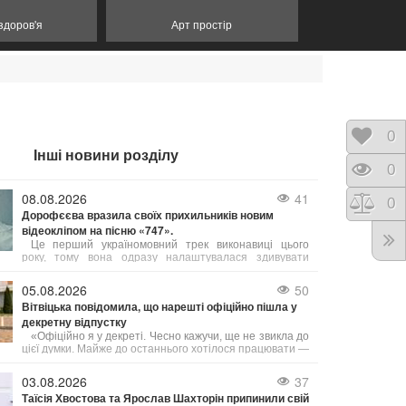
 здоров'я
Арт простір
Відк
0
Інші новини розділу
Пере
0
08.08.2026
41
Порі
0
Дорофєєва вразила своїх прихильників новим
відеокліпом на пісню «747».
Це перший україномовний трек виконавиці цього
року, тому вона одразу налаштувалася здивувати
фанів. І їй це вдалося завдяки незвичайним і
провокативним сценам у яскравому кліпі.
05.08.2026
50
Вітвіцька повідомила, що нарешті офіційно пішла у
декретну відпустку
«Офіційно я у декреті. Чесно кажучи, ще не звикла до
цієї думки. Майже до останнього хотілося працювати —
виходити в ефір, прокидатися перед світанком,
готуватися до випусків новин і займатися тим, що
03.08.2026
37
люблю вже багато років», — поділилася Соломія.
Таїсія Хвостова та Ярослав Шахторін припинили свій