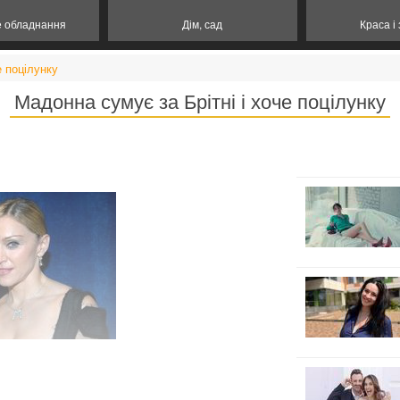
е обладнання
Дім, сад
Краса і
е поцілунку
Мадонна сумує за Брітні і хоче поцілунку