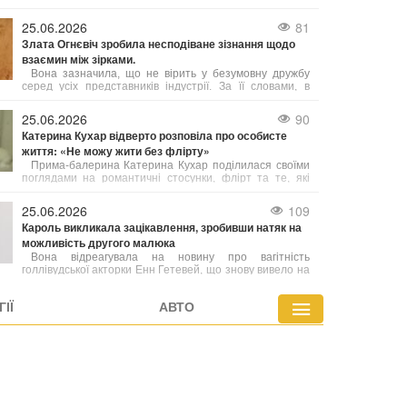
образ майбутня мама доповнила модними
сонцезахисними окулярами від Celine, а волосся
25.06.2026
81
залишила розпущеним.
Злата Огнєвіч зробила несподіване зізнання щодо
взаємин між зірками.
Вона зазначила, що не вірить у безумовну дружбу
серед усіх представників індустрії. За її словами, в
українському шоубізі існує багато взаємної поваги,
підтримки та комунікації, але далеко не всі хороші
25.06.2026
90
відносини можна назвати справжньою дружбою.
Катерина Кухар відверто розповіла про особисте
життя: «Не можу жити без флірту»
Прима-балерина Катерина Кухар поділилася своїми
поглядами на романтичні стосунки, флірт та те, які
якості у чоловіках сьогодні можуть привернути її увагу.
25.06.2026
109
Кароль викликала зацікавлення, зробивши натяк на
можливість другого малюка
Вона відреагувала на новину про вагітність
голлівудської акторки Енн Гетевей, що знову вивело на
передній план дискусії про пізнє материнство серед
знаменитостей.
ІЇ
АВТО