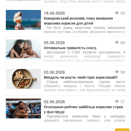
складно, якщо біль виникає вночі і немає змоги
терміново потрапити до лікаря. Однак існують
кілька способів, які допоможуть полегшити біль.
18.06.2026
69
Комаровський розповів, чому вживання
морозива корисне для дітей
На його думку, морозиво сприяє зміцненню
імунної системи, особливо місцевого імунітету у
ротовій порожнині і корисне для мигдаликів.
Проте експерт підкреслює, що одне споживання
05.06.2026
88
морозива на місяць не принесе бажаного
Оптимальна тривалість сексу.
ефекту — необхідна постійність у вживанні.
Дослідники з США провели дослідження, в
якому визначили найкращу тривалість
сексуального акту. Цю роботу виконали фахівці з
Кентуккійського університету.
03.06.2026
98
Мигдаль чи кеш’ю: який горіх корисніший?
Серед найпопулярніших горіхів часто
обирають мигдаль і кеш’ю. Обидва мають
корисні властивості, але відрізняються за своїм
поживним складом. Фахівці з харчування радять
робити вибір залежно від ваших індивідуальних
02.06.2026
57
потреб.
Оголошено рейтинг найбільш корисних страв
у фастфуді
Харчуватися корисною їжею у закладах
швидкого харчування складно, але цілком
можливо. Лікарі склали перелік найбільш
здорових варіантів фастфуду, які містять менше