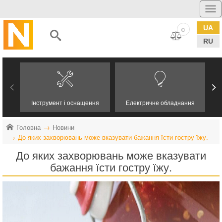
UA
0
RU
Інструмент і оснащення
Електричне обладнання
Головна
Новини
До яких захворювань може вказувати бажання їсти гостру їжу.
До яких захворювань може вказувати
бажання їсти гостру їжу.