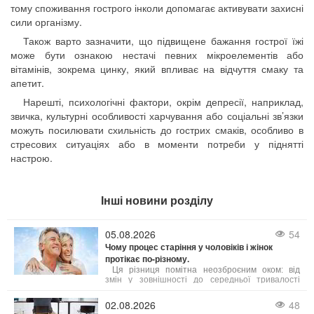
тому споживання гострого інколи допомагає активувати захисні
сили організму.
Також варто зазначити, що підвищене бажання гострої їжі
може бути ознакою нестачі певних мікроелементів або
вітамінів, зокрема цинку, який впливає на відчуття смаку та
апетит.
Нарешті, психологічні фактори, окрім депресії, наприклад,
звичка, культурні особливості харчування або соціальні зв’язки
можуть посилювати схильність до гострих смаків, особливо в
стресових ситуаціях або в моменти потреби у піднятті
настрою.
Інші новини розділу
05.08.2026
54
Чому процес старіння у чоловіків і жінок
протікає по-різному.
Ця різниця помітна неозброєним оком: від
змін у зовнішності до середньої тривалості
життя. Причини таких відмінностей лежать у
біології, гормональному фоні та навіть у звичках,
02.08.2026
48
які суспільство століттями культивувало у