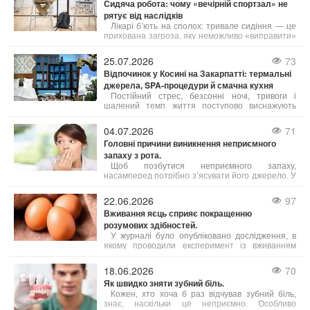
Сидяча робота: чому «вечірній спортзал» не
представників обох статей. Давайте
рятує від наслідків
розглянемо, чому це так, і що з цього можна
взяти на замітку.
Лікарі б’ють на сполох: тривале сидіння — це
прихована загроза, яку неможливо «виправити»
одним вечірнім тренуванням. Існує навіть термін
«активний ледар» — це людина, яка тренується
25.07.2026
73
годину, але решту 23 години проводить без руху.
Відпочинок у Косині на Закарпатті: термальні
джерела, SPA-процедури й смачна кухня
Постійний стрес, безсонні ночі, тривоги і
шалений темп життя поступово виснажують
наші сили. Саме тому важливо обирати
відпочинок, де можна не просто розслабитись, а
04.07.2026
71
й подбати про своє здоров’я. Косино на
Головні причини виникнення неприємного
Закарпатті — це один із таких кофортних
запаху з рота.
куточків, де завдяки цілющим термальним
водам, сучасним wellness- і SPA-програмам, а
Щоб позбутися неприємного запаху,
також медичним послугам можна повністю
насамперед потрібно з’ясувати його джерело. У
відновити тіло і розум.
більшості випадків причиною стає підвищена
активність сіркобактерій, що мешкають на язиці
22.06.2026
97
і в гортані, які продукують леткі сполуки з різким
Вживання яєць сприяє покращенню
запахом.
розумових здібностей.
У журналі було опубліковано дослідження, в
якому проводили експеримент із вживанням
яєць дорослими людьми віком від 18 до 75 років.
Результати свідчать, що їжа з яйцями допомагає
18.06.2026
70
підвищити інтелект, зокрема покращуючи
Як швидко зняти зубний біль.
виконавчі когнітивні функції.
Кожен, хто хоча б раз відчував зубний біль,
знає, наскільки це неприємно. Особливо