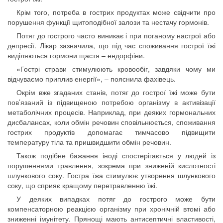
Крім того, потреба в гострих продуктах може свідчити про
порушення функції щитоподібної залози та нестачу гормонів.
Потяг до гострого часто виникає і при поганому настрої або
депресії. Лікар зазначила, що під час споживання гострої їжі
виділяються гормони щастя – ендорфіни.
«Гострі страви стимулюють кровообіг, завдяки чому ми
відчуваємо приплив енергії», – пояснила фахівець.
Окрім вже згаданих станів, потяг до гострої їжі може бути
пов’язаний із підвищеною потребою організму в активізації
метаболічних процесів. Наприклад, при деяких гормональних
дисбалансах, коли обмін речовин сповільнюється, споживання
гострих продуктів допомагає тимчасово підвищити
температуру тіла та пришвидшити обмін речовин.
Також подібне бажання іноді спостерігається у людей із
порушеннями травлення, зокрема при зниженій кислотності
шлункового соку. Гостра їжа стимулює утворення шлункового
соку, що сприяє кращому перетравленню їжі.
У деяких випадках потяг до гострого може бути
компенсаторною реакцією організму при хронічній втомі або
зниженні імунітету. Прянощі мають антисептичні властивості,