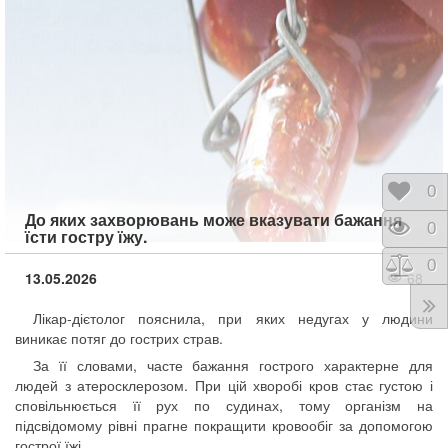
Відк
0
До яких захворювань може вказувати бажання
Пере
0
їсти гостру їжу.
Порі
0
13.05.2026
68
Лікар-дієтолог пояснила, при яких недугах у людини
виникає потяг до гострих страв.
За її словами, часте бажання гострого характерне для
людей з атеросклерозом. При цій хворобі кров стає густою і
сповільнюється її рух по судинах, тому організм на
підсвідомому рівні прагне покращити кровообіг за допомогою
гострої їжі.