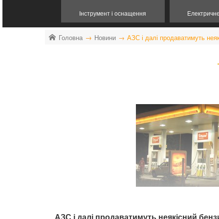
Інструмент і оснащення
Електричн
Головна
Новини
АЗС і далі продаватимуть нея
АЗС і далі продаватимуть неякісний бенз