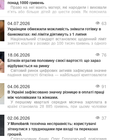
понад 1000 гривень
Право на неї мають матері, які народили і виховали
п’ять або більше дітей до шести років. Як пояснила
юрист Анастасія Руденко на 24 Каналі, під вихованням
розуміють як рідних, так і усиновлених дітей.
04.07.2026
63
Українцям обмежили можливість знімати готівку в
банкоматах: які ліміти діятимуть з 1 липня
Національний стандарт встановлює щоденний ліміт
зняття коштів у розмірі до 100 тисяч гривень з одного
банківського рахунку. Це обмеження стосується як
операцій через банкомати, так і отримання грошей у
18.06.2026
76
касах банків.
Біткоїн втратив половину своєї вартості: що зараз
відбувається на ринку
Світовий ринок цифрових активів зафіксував значне
падіння вартості біткоїна — найбільшої криптовалюти
за обсягом торгів. Порівняно зі своїм абсолютним
рекордом, встановленим 5 жовтня 2025 року на рівні
04.06.2026
91
125 245,57 доларів, ціна біткоїна знизилася вдвічі і
В Україні зафіксовано значну різницю в оплаті праці
наблизилася до важливої психологічної межі.
між чоловіками та жінками.
У першому кварталі середня місячна зарплата в
країні становила 28 885 гривень, при цьому чоловіки
заробляли в середньому на 9 007 гривень більше за
жінок. Зокрема, середня зарплата чоловіків складала
02.06.2026
37
33 798 грн, а жінок – 24 791 грн.
У Monobank технічна несправність: користувачі
зіткнулися з труднощами при вході та переказах
грошей.
Співзасновник банку Олег Гороховський повідомив