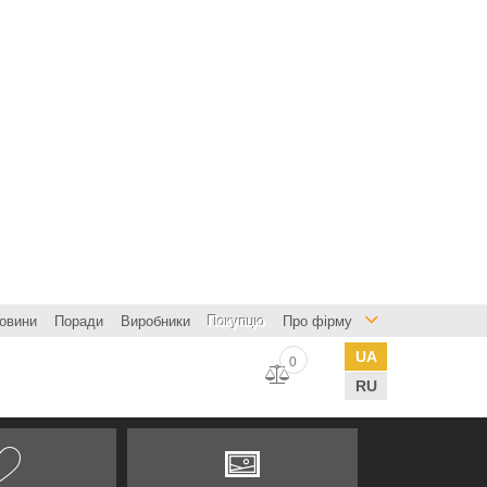
овини
Поради
Виробники
Покупцю
Про фірму
UA
0
RU