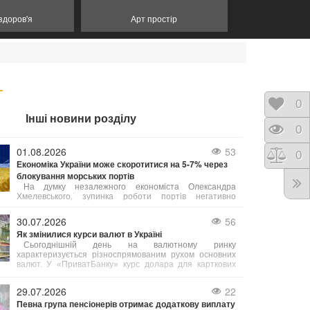
 здоров'я
Арт простір
Відк
0
Інші новини розділу
Пере
0
01.08.2026
53
Порі
0
Економіка України може скоротитися на 5-7% через
блокування морських портів
На думку незалежного економіста Олександра
Хмелевського, зупинка роботи портів негативно
позначиться на агросекторі та всій економіці країни,
що призведе до зменшення бюджетних надходжень та
30.07.2026
56
зниження добробуту населення.
Як змінилися курси валют в Україні
Сьогоднішній день на валютному ринку
характеризується різноспрямованим рухом основних
валют. У «ПриватБанку» курс долара для карткових
операцій знизився на 10–20 копійок (залежно від типу
операції), зафіксувавшись на позначці 45,05 грн.
29.07.2026
22
Певна група пенсіонерів отримає додаткову виплату