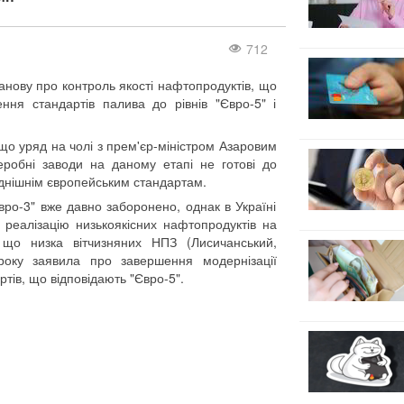
712
танову про контроль якості нафтопродуктів, що
ня стандартів палива до рівнів "Євро-5" і
що уряд на чолі з прем'єр-міністром Азаровим
еробні заводи на даному етапі не готові до
однішнім європейським стандартам.
ро-3" вже давно заборонено, однак в Україні
 реалізацію низькоякісних нафтопродуктів на
 що низка вітчизняних НПЗ (Лисичанський,
оку заявила про завершення модернізації
тів, що відповідають "Євро-5".