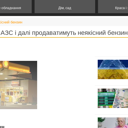
е обладнання
Дім, сад
Краса і
кісний бензин
АЗС і далі продаватимуть неякісний бензин
ин