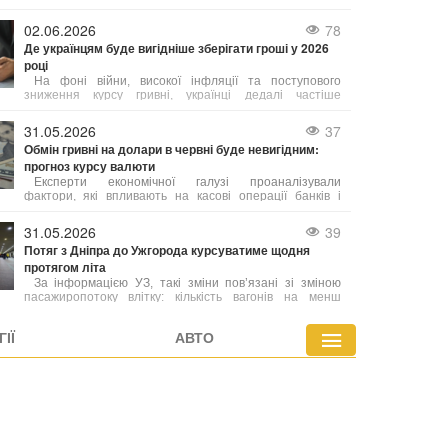
про цю проблему і запевнив, що спеціалісти вже
працюють над її усуненням. "У нас технічний збій,
02.06.2026
78
Де українцям буде вигідніше зберігати гроші у 2026
році
На фоні війни, високої інфляції та поступового
зниження курсу гривні, українці дедалі частіше
шукають не просто способи накопичення коштів, а й
можливості захистити їх від знецінення.
31.05.2026
37
Обмін гривні на долари в червні буде невигідним:
прогноз курсу валюти
Експерти економічної галузі проаналізували
фактори, які впливають на касові операції банків і
фінансових установ, та надали прогнози щодо
діапазону можливих змін котирувань. Зміни курсу у
31.05.2026
39
пунктах обміну напряму пов’язані з державними
Потяг з Дніпра до Ужгорода курсуватиме щодня
фінансовими механізмами. Згідно з наявними
протягом літа
оцінками, нинішня ситуація носить тимчасовий
характер і найближчим часом очікується стабілізація.
За інформацією УЗ, такі зміни пов’язані зі зміною
пасажиропотоку влітку: кількість вагонів на менш
затребуваних маршрутах скорочується, а ресурси
перенаправляються на маршрути з підвищеним
ІЇ
АВТО
попитом.