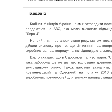
12.06.2013
Кабінет Міністрів України не зміг затвердити пос
продаються на АЗС, яка мала включати підвищен
"Євро-4".
Неприйняття постанови стало результатом того, 
дійшов висновку про те, що вітчизняні нафтопер
виробництва нафтопродуктів, які відповідають сьог
Варто сказати, що в Євросоюзі паливо марок "Єв
така заборона ще не діє, що відповідно дозволяє
внутрішньому ринку. Також важливо зазначити,
Кременчуцький та Одеський) на початку 2013 р
виробничих потужностей для випуску палива стандар