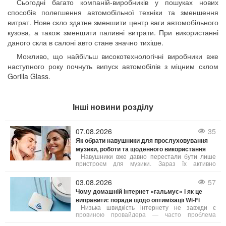
Сьогодні багато компаній-виробників у пошуках нових
способів полегшення автомобільної техніки та зменшення
витрат. Нове скло здатне зменшити центр ваги автомобільного
кузова, а також зменшити паливні витрати. При використанні
даного скла в салоні авто стане значно тихіше.
Можливо, що найбільш високотехнологічні виробники вже
наступного року почнуть випуск автомобілів з міцним склом
Gorilla Glass.
Інші новини розділу
07.08.2026
35
Як обрати навушники для прослуховування
музики, роботи та щоденного використання
Навушники вже давно перестали бути лише
пристроєм для музики. Зараз їх активно
застосовують для телефонних дзвінків,
дистанційного навчання, онлайн-зустрічей,
03.08.2026
57
занять спортом, подорожей та ігор. Від типу
Чому домашній інтернет «гальмує» і як це
конструкції і технічних параметрів залежить не
виправити: поради щодо оптимізації Wi-Fi
лише якість звуку, а й комфорт при тривалому
носінні.
Низька швидкість інтернету не завжди є
провиною провайдера — часто проблема
криється в неправильному налаштуванні або