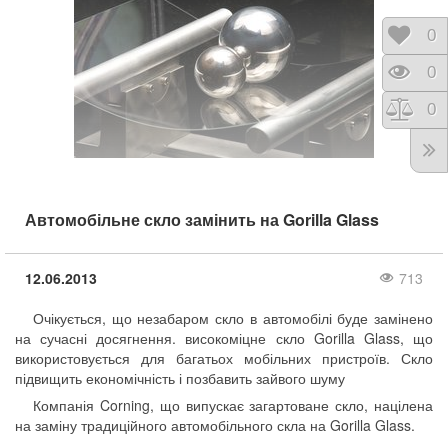
Відк
0
Пере
0
Порі
0
Автомобільне скло замінить на Gorilla Glass
12.06.2013
713
Очікується, що незабаром скло в автомобілі буде замінено
на сучасні досягнення. високоміцне скло Gorilla Glass, що
використовується для багатьох мобільних пристроїв. Скло
підвищить економічність і позбавить зайвого шуму
Компанія Corning, що випускає загартоване скло, націлена
на заміну традиційного автомобільного скла на Gorilla Glass.