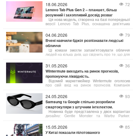
застарілому обладнанні. Ось що можна зробити,
18.06.2026
72
щоб покращити якість з’єднання:
Lenovo Tab Plus Gen 2 – планшет, більш
розумний і захопливий досвід розваг
Ця нова модель, створена на базі попередньої
версії Lenovo Tab Plus, оснащена дев’ятьма
динаміками від JBL, яскравим 2,5K-дисплеєм,
посиленою гнучкістю та інтелектуальними
04.06.2026
79
функціями, які відкривають нові можливості для
Вчені навчили бджіл розпізнавати людські
користувачів.
обличчя
Ці комахи змогли запам’ятовувати обличчя
людей на кілька днів, що свідчить про те, що для
обробки складної візуальної інформації не
обов’язково мати великий мозок.
31.05.2026
36
Wintermute виходить на ринок прогнозів,
пропонуючи ліквідність.
Відомий маркетмейкер Wintermute оголосив
про свій вхід на ринок прогнозів. Компанія
планує виступати як постачальник ліквідності,
забезпечуючи постійні котирування для
24.05.2026
93
контрактів на події на провідних платформах.
Samsung та Google спільно розробили
смартокуляри з штучним інтелектом.
Новинка буде представлена у двох варіантах
дизайну: Gentle Monster та Warby Parker.
Детальні специфікації пристрою виробники поки
не розкривають, зазначаючи лише основні
15.05.2026
85
можливості.
У Китаї показали пілотованого