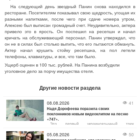
На следующий день звездный Панин снова находился в
ресторане. Посетителям показывал свою щедрость, угощая их
разными напитками, после чего при сдаче номера утром,
Алексею был выписан громадный счет. Неудивительно, актера
привело это в ярость. Он поспешил на ресепшн и начал
кричать на обслуживающий персонал. Панин утверждал, что
он не в силах был столько выпить, что его пытаются обмануть.
Актер начал крушить стойку ресепшна, на пол летели
телефоны, клавиатуры, и все, что там было.
Ущерб оценен в 100 тыс. рублей. На Панина возбудили
уголовное дело за порчу имущества отеля.
Другие новости раздела
08.08.2026
41
Надя Дорофеева поразила своих
поклонников новым видеоклипом на песню
«747».
Это первый украиноязычный трек
исполнительницы в этом году, поэтому она
сразу настроилась удивить фанатов. И ей это
05.08.2026
50
удалось благодаря необычным и