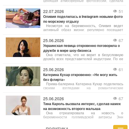
ценящая атмосферные фотосессии, сделала
серию снимков на фоне цветущего сада.
Артистка задумалась о том, что означает успех
22.07.2026
51
и на чем он базируется.
Оливия поделилась в Instagram новыми фото
по морскому отдыху
Несмотря на беременность, Оливия ведет
активный образ жизни: регулярно посещает
светские мероприятия, поддерживает мужчину
на его футбольных матчах, а также
25.06.2026
67
контролирует ремонт и обустройство семейного
Украинская певица откровенно поговорила о
дома, который они готовят к появлению второго
дружбе в мире шоу-бизнеса
ребенка.
Она отметила, что не верит в безусловную
дружбу всех представителей индустрии. По ее
словам, в украинском шоу-бизе существует
много взаимного уважения, поддержки и
25.06.2026
61
коммуникации, но далеко не все хорошие
Катерина Кухар откровенно: «Не могу жить
отношения можно назвать настоящей дружбой.
без флирта»
Артисты могут совещаться друг с другом,
делиться опытом и даже часто общаться,
Прима-балерина Катерина Кухар поделилась
однако доверие на уровне готовности
своими взглядами на романтические
поддержать в любой момент встречается очень
отношения, флирт и то, какие качества в
редко.
мужчинах сегодня могут привлечь её внимание.
25.06.2026
67
Тина Кароль вызвала интерес, сделав намек
на возможность второго малыша
Она отреагировала на новость о
беременности голливудской актрисы Энн
Гетевей, что снова вывело на передний план
дискуссии о позднем материнстве среди
ПОЛИТИКА