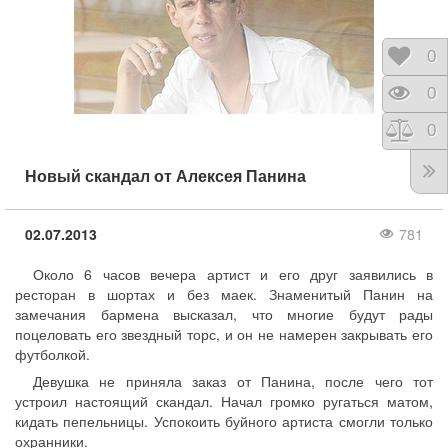
Отло
0
Прос
0
Срав
0
Новый скандал от Алексея Панина
02.07.2013
781
Около 6 часов вечера артист и его друг заявились в
ресторан в шортах и без маек. Знаменитый Панин на
замечания бармена высказал, что многие будут рады
поцеловать его звездный торс, и он не намерен закрывать его
футболкой.
Девушка не приняла заказ от Панина, после чего тот
устроил настоящий скандал. Начал громко ругаться матом,
кидать пепельницы. Успокоить буйного артиста смогли только
охранники.