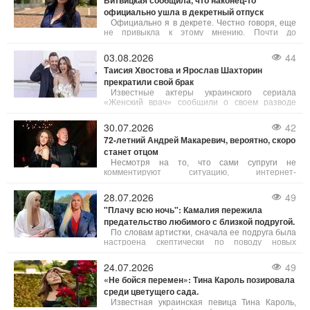
Витвицкая сообщила, что наконец-то
провокационным сценам в ярком клипе.
официально ушла в декретный отпуск
Официально я в декрете. Честно говоря, еще
не привыкла к этому мнению. Почти до
последнего хотелось работать — выходить в
эфир, просыпаться перед рассветом,
03.08.2026
44
готовиться к выпускам новостей и заниматься
Таисия Хвостова и Ярослав Шахторин
тем, что я люблю уже много лет», — поделилась
прекратили свой брак
Соломия.
Известные актеры украинского сериала
«Женский врач» сообщили о своем разводе
после четырех лет супружеской жизни.
30.07.2026
42
72-летний Андрей Макаревич, вероятно, скоро
станет отцом
Несмотря на то, что сами супруги не
комментируют ситуацию, интернет-
пользователи отмечают эту новость. Жена
музыканта, киевская журналистка Эйнат Кляйн,
28.07.2026
49
по слухам, беременна, что будет означать
"Плачу всю ночь": Камалия пережила
пятое дитя в семье Андрея Макаревича.
предательство любимого с близкой подругой.
По словам артистки, сначала ее подруга была
настроена скептически по поводу новых
отношений Камалии и даже настойчиво
советовала ей прекратить общение с этим
24.07.2026
49
мужчиной. Однако потом сама подруга
«Не бойся перемен»: Тина Кароль позировала
обратилась к нему за помощью.
среди цветущего сада.
Известная украинская певица Тина Кароль,