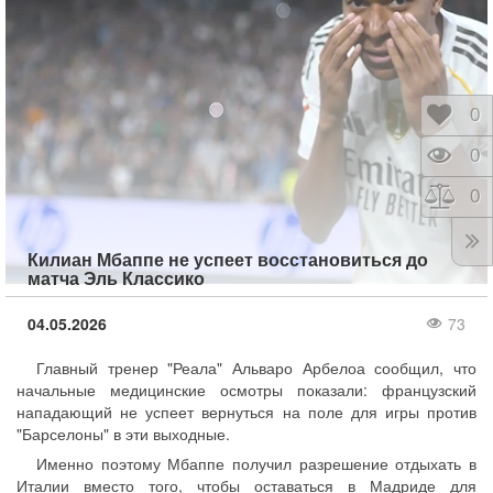
Отло
0
Прос
0
Срав
0
Килиан Мбаппе не успеет восстановиться до
матча Эль Классико
04.05.2026
73
Главный тренер "Реала" Альваро Арбелоа сообщил, что
начальные медицинские осмотры показали: французский
нападающий не успеет вернуться на поле для игры против
"Барселоны" в эти выходные.
Именно поэтому Мбаппе получил разрешение отдыхать в
Италии вместо того, чтобы оставаться в Мадриде для