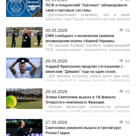
продления еще на один сезон.
ПСЖ и лондонский "Арсенал" обнародовали
свои стартовые составы
Дополнительно отмечено, что в июле
прошлого года Таисия получила четыре медали
(две золота и два серебра) на этапе Кубка
мирового вызова по художественной гимнастике
30.05.2026
56
в румынском Клуж-Напоке.
СМИ сообщают о возможном громком
возвращении игрока сборной Украины
По данным Football Transfers, нидерландский
ПСВ рассматривает возможность подписания
Александра Зинченко. Украинский защитник,
чей контракт с "Аяксом" подходит к концу, может
29.05.2026
66
усилить состав "Эйндховена".
Андрей Ярмоленко продлил соглашение с
киевским "Динамо" еще на один сезон.
Для вингера осталось забить всего два гола,
чтобы превзойти рекорд лучшего бомбардира
Максима Шацких.
29.05.2026
50
Элина Свитолина вышла в 1/8 финала
Открытого чемпионата Франции.
Лучшая украинская теннисистка успешно
преодолела третий раунд престижного турнира
серии Grand Slam в Париже.
27.05.2026
69
Свитолина уверенно вышла в третий круг
Ролан Гаррос