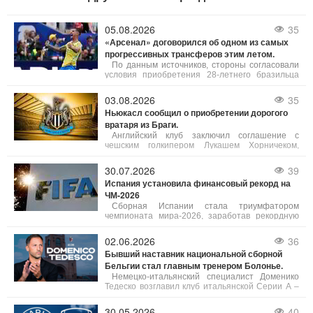
05.08.2026
35
«Арсенал» договорился об одном из самых
прогрессивных трансферов этим летом.
По данным источников, стороны согласовали
условия приобретения 28-летнего бразильца
после продолжительных переговоров, причем
личные условия с игроком были утверждены
03.08.2026
35
еще в июле. Канониры заплатят за хавбека 75
Ньюкасл сообщил о приобретении дорогого
миллионов фунтов стерлингов (87,5 млн евро).
вратаря из Браги.
Английский клуб заключил соглашение с
чешским голкипером Лукашем Хорничеком,
ранее защищавшим ворота португальской
Браги. Стоимость трансфера составила около
30.07.2026
39
28 миллионов евро.
Испания установила финансовый рекорд на
ЧМ-2026
Сборная Испании стала триумфатором
чемпионата мира-2026, заработав рекордную
сумму призовых в истории турнира - 51,5 млн
долларов (50 млн за победу и 1,5 млн
02.06.2026
36
компенсации за подготовку). По данным FIFA,
Бывший наставник национальной сборной
общий призовой фонд мундиаля достиг
Бельгии стал главным тренером Болонье.
беспрецедентных 727 млн ​​долларов.
Немецко-итальянский специалист Доменико
Тедеско возглавил клуб итальянской Серии А –
Болонью. Он подписал соглашение,
рассчитанное до 30 июня 2028 года, с опцией
30.05.2026
40