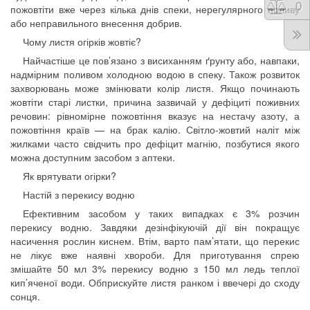
Порі
0
пожовтіти вже через кілька днів спеки, нерегулярного поливу
або неправильного внесення добрив.
Чому листя огірків жовтіє?
Найчастіше це пов’язано з висиханням ґрунту або, навпаки,
надмірним поливом холодною водою в спеку. Також розвиток
захворювань може змінювати колір листя. Якщо починають
жовтіти старі листки, причина зазвичай у дефіциті поживних
речовин: рівномірне пожовтіння вказує на нестачу азоту, а
пожовтіння країв — на брак калію. Світло-жовтий наліт між
жилками часто свідчить про дефіцит магнію, позбутися якого
можна доступним засобом з аптеки.
Як врятувати огірки?
Настій з перекису водню
Ефективним засобом у таких випадках є 3% розчин
перекису водню. Завдяки дезінфікуючій дії він покращує
насичення рослин киснем. Втім, варто пам’ятати, що перекис
не лікує вже наявні хвороби. Для приготування спрею
змішайте 50 мл 3% перекису водню з 150 мл ледь теплої
кип’яченої води. Обприскуйте листя ранком і ввечері до сходу
сонця.