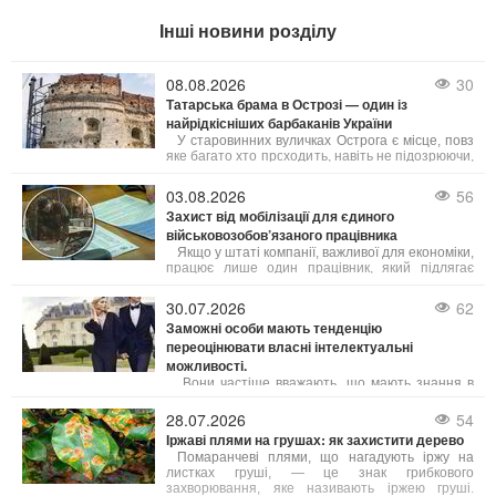
Інші новини розділу
08.08.2026
30
Татарська брама в Острозі — один із
найрідкісніших барбаканів України
У старовинних вуличках Острога є місце, повз
яке багато хто проходить, навіть не підозрюючи,
що перед ним — одна з найважливіших
оборонних споруд України. Татарська брама —
03.08.2026
56
це унікальний барбакан XVI століття, який
Захист від мобілізації для єдиного
століттями захищав місто, а сьогодні став одним
військовозобов’язаного працівника
із найцікавіших туристичних об’єктів
Рівненщини.
Якщо у штаті компанії, важливої для економіки,
працює лише один працівник, який підлягає
мобілізації, на нього не поширюється
обмеження щодо 50% квоти на бронювання. В
30.07.2026
62
такому випадку підприємство має законне право
Заможні особи мають тенденцію
оформити відтермінування мобілізації саме для
переоцінювати власні інтелектуальні
цього співробітника.
можливості.
Вони частіше вважають, що мають знання в
неіснуючих сферах – власні розумові здібності
вони схильні переоцінювати швидше, ніж
28.07.2026
54
недооцінювати.
Іржаві плями на грушах: як захистити дерево
Помаранчеві плями, що нагадують іржу на
листках груші, — це знак грибкового
захворювання, яке називають іржею груші.