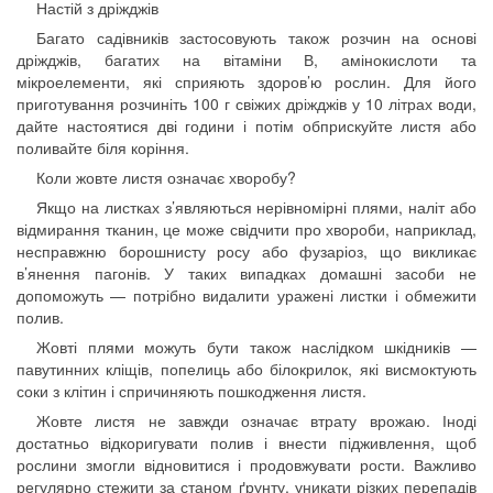
Настій з дріжджів
Багато садівників застосовують також розчин на основі
дріжджів, багатих на вітаміни В, амінокислоти та
мікроелементи, які сприяють здоров’ю рослин. Для його
приготування розчиніть 100 г свіжих дріжджів у 10 літрах води,
дайте настоятися дві години і потім обприскуйте листя або
поливайте біля коріння.
Коли жовте листя означає хворобу?
Якщо на листках з’являються нерівномірні плями, наліт або
відмирання тканин, це може свідчити про хвороби, наприклад,
несправжню борошнисту росу або фузаріоз, що викликає
в’янення пагонів. У таких випадках домашні засоби не
допоможуть — потрібно видалити уражені листки і обмежити
полив.
Жовті плями можуть бути також наслідком шкідників —
павутинних кліщів, попелиць або білокрилок, які висмоктують
соки з клітин і спричиняють пошкодження листя.
Жовте листя не завжди означає втрату врожаю. Іноді
достатньо відкоригувати полив і внести підживлення, щоб
рослини змогли відновитися і продовжувати рости. Важливо
регулярно стежити за станом ґрунту, уникати різких перепадів