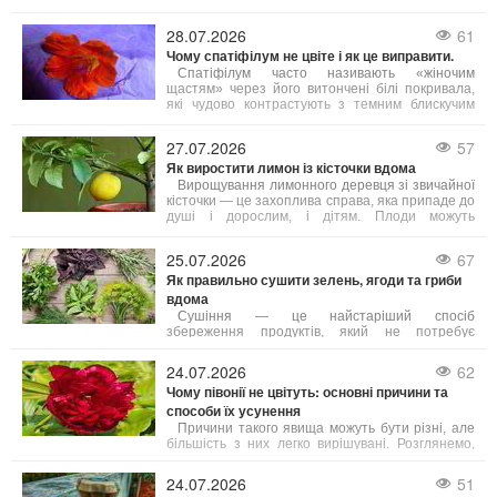
Візуально це виглядає яскраво, але для дерева
небезпечно: заражене листя опадає занадто
28.07.2026
61
рано, дерево ослаблюється, гірше дає плоди та
Чому спатіфілум не цвіте і як це виправити.
важче проходить підготовку до зими. Тому дуже
важливо боротися з цією хворобою.
Спатіфілум часто називають «жіночим
щастям» через його витончені білі покривала,
які чудово контрастують з темним блискучим
листям. Однак іноді виникає неприємна
ситуація: листя здорове й густе, але квітів немає
27.07.2026
57
протягом місяців або навіть років. Причин
Як виростити лимон із кісточки вдома
відсутності цвітіння декілька, і більшість з них
легко усунути.
Вирощування лимонного деревця зі звичайної
кісточки — це захоплива справа, яка припаде до
душі і дорослим, і дітям. Плоди можуть
з’явитися не скоро, але сам процес досить
простий, а яскраве та ароматне деревце стане
25.07.2026
67
чудовою прикрасою будь-якого підвіконня.
Як правильно сушити зелень, ягоди та гриби
Головне — знати кілька корисних порад, з яких
починається успіх.
вдома
Сушіння — це найстаріший спосіб
збереження продуктів, який не потребує
додавання цукру чи солі і дозволяє максимально
зберегти корисні речовини. Якщо зелень, ягоди
24.07.2026
62
або гриби висушені за правилами, вони довго
Чому півонії не цвітуть: основні причини та
зберігають свій аромат і смакові властивості.
способи їх усунення
Розглянемо, як сушити різні продукти вдома
різними методами.
Причини такого явища можуть бути різні, але
більшість з них легко вирішувані. Розглянемо,
чому півонії не квітнуть і що зробити, аби вони
щороку радували рясним і тривалим цвітінням.
24.07.2026
51