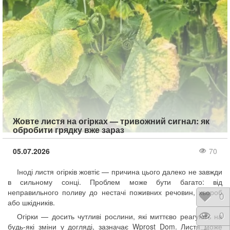
Жовте листя на огірках — тривожний сигнал: як
обробити грядку вже зараз
05.07.2026
70
Іноді листя огірків жовтіє — причина цього далеко не завжди
в сильному сонці. Проблем може бути багато: від
неправильного поливу до нестачі поживних речовин, хвороб
Відк
0
або шкідників.
Пере
0
Огірки — досить чутливі рослини, які миттєво реагують на
будь-які зміни у догляді, зазначає Wprost Dom. Листя може