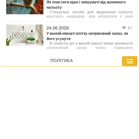
Як очистити кран і змішувачі від вапняного
нальоту
Спеціальні засоби для видалення нальоту
коштують недешево, але впоратися з цією
проблемою можна доступними домашніми
продуктами. Розглянемо, як повернути блиск
24.06.2026
81
сантехніці й при цьому не пошкодити її
У ванній кімнаті влітку неприємний запах, як
делікатне покриття.
його усунути
В спекотні дні у ванній кімнаті може виникнути
неприємний запах через підвищену
температуру та вологість. У таких умовах
активно розмножуються бактерії та грибки, які
ПОЛІТИКА
стають причиною різних неприємних ароматів.