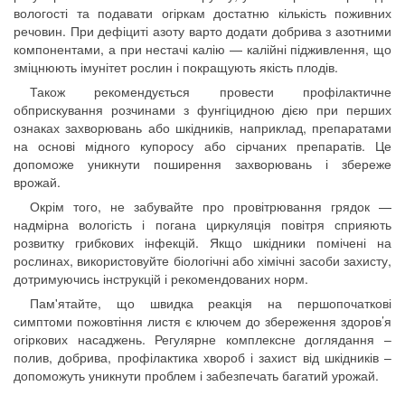
вологості та подавати огіркам достатню кількість поживних
речовин. При дефіциті азоту варто додати добрива з азотними
компонентами, а при нестачі калію — калійні підживлення, що
зміцнюють імунітет рослин і покращують якість плодів.
Також рекомендується провести профілактичне
обприскування розчинами з фунгіцидною дією при перших
ознаках захворювань або шкідників, наприклад, препаратами
на основі мідного купоросу або сірчаних препаратів. Це
допоможе уникнути поширення захворювань і збереже
врожай.
Окрім того, не забувайте про провітрювання грядок —
надмірна вологість і погана циркуляція повітря сприяють
розвитку грибкових інфекцій. Якщо шкідники помічені на
рослинах, використовуйте біологічні або хімічні засоби захисту,
дотримуючись інструкцій і рекомендованих норм.
Пам'ятайте, що швидка реакція на першопочаткові
симптоми пожовтіння листя є ключем до збереження здоров’я
огіркових насаджень. Регулярне комплексне доглядання –
полив, добрива, профілактика хвороб і захист від шкідників –
допоможуть уникнути проблем і забезпечать багатий урожай.