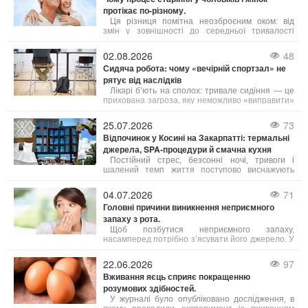
протікає по-різному.
Ця різниця помітна неозброєним оком: від
змін у зовнішності до середньої тривалості
життя. Причини таких відмінностей лежать у
біології, гормональному фоні та навіть у звичках,
02.08.2026
48
які суспільство століттями культивувало у
Сидяча робота: чому «вечірній спортзал» не
представників обох статей. Давайте
рятує від наслідків
розглянемо, чому це так, і що з цього можна
взяти на замітку.
Лікарі б’ють на сполох: тривале сидіння — це
прихована загроза, яку неможливо «виправити»
одним вечірнім тренуванням. Існує навіть термін
«активний ледар» — це людина, яка тренується
25.07.2026
73
годину, але решту 23 години проводить без руху.
Відпочинок у Косині на Закарпатті: термальні
джерела, SPA-процедури й смачна кухня
Постійний стрес, безсонні ночі, тривоги і
шалений темп життя поступово виснажують
наші сили. Саме тому важливо обирати
відпочинок, де можна не просто розслабитись, а
04.07.2026
71
й подбати про своє здоров’я. Косино на
Головні причини виникнення неприємного
Закарпатті — це один із таких кофортних
запаху з рота.
куточків, де завдяки цілющим термальним
водам, сучасним wellness- і SPA-програмам, а
Щоб позбутися неприємного запаху,
також медичним послугам можна повністю
насамперед потрібно з’ясувати його джерело. У
відновити тіло і розум.
більшості випадків причиною стає підвищена
активність сіркобактерій, що мешкають на язиці
22.06.2026
97
і в гортані, які продукують леткі сполуки з різким
Вживання яєць сприяє покращенню
запахом.
розумових здібностей.
У журналі було опубліковано дослідження, в