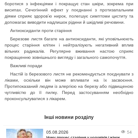
боротися з інфекціями і покращує стан шкіри, зокрема при
висипах. Сечогінний ефект у поєднанні з протизапальним
діями сприяє здоров’ю нирок, полегшує симптоми циститу та
допомагає виводити надлишок рідини й шкідливі речовини.
Антиоксиданти проти старіння
Березове листя багате на антиоксиданти, які уповільнюють
процес старіння клітин і нейтралізують негативний вплив
вільних радикалів. Регулярне вживання настою сприяє
покращенню зовнішнього вигляду і загального самопочуття.
Важливі поради
Настій із березового листя не рекомендується поєднувати з
ліками, оскільки він може впливати на їх засвоєння.
Протипоказаний людям із алергією на березу або підвищеною
чутливістю до її пилку. Перед застосуванням необхідно
проконсультуватися з лікарем.
Інші новини розділу
05.08.2026
54
Чому процес старіння у чоловіків і жінок