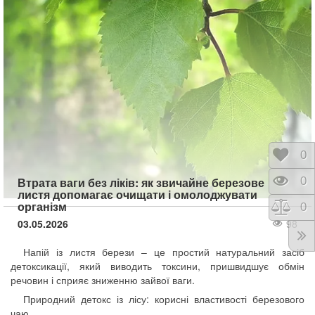
Відк
0
Пере
0
Втрата ваги без ліків: як звичайне березове
листя допомагає очищати і омолоджувати
організм
Порі
0
03.05.2026
98
Напій із листя берези – це простий натуральний засіб
детоксикації, який виводить токсини, пришвидшує обмін
речовин і сприяє зниженню зайвої ваги.
Природний детокс із лісу: корисні властивості березового
чаю