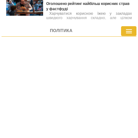
Оголошено рейтинг найбільш корисних страв
у фастфуді
Харчуватися корисною їжею у закладах
швидкого харчування складно, але цілком
можливо. Лікарі склали перелік найбільш
здорових варіантів фастфуду, які містять менше
ПОЛІТИКА
калорій або багатіші на вітаміни й мінерали
порівняно з іншими стравами меню.