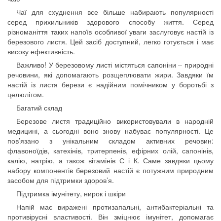
Чаї для схуднення все більше набирають популярності
серед прихильників здорового способу життя. Серед
різноманіття таких напоїв особливої уваги заслуговує настій із
березового листя. Цей засіб доступний, легко готується і має
високу ефективність.
Важливо! У березовому листі містяться сапоніни – природні
речовини, які допомагають розщеплювати жири. Завдяки їм
настій із листя берези є надійним помічником у боротьбі з
целюлітом.
Багатий склад
Березове листя традиційно використовували в народній
медицині, а сьогодні воно знову набуває популярності. Це
пов’язано з унікальним складом активних речовин:
флавоноїдів, катехінів, тритерпенів, ефірних олій, сапонінів,
калію, натрію, а також вітамінів С і К. Саме завдяки цьому
набору компонентів березовий настій є потужним природним
засобом для підтримки здоров’я.
Підтримка імунітету, нирок і шкіри
Напій має виражені протизапальні, антибактеріальні та
противірусні властивості. Він зміцнює імунітет, допомагає