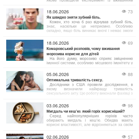
якому проводили експеримент із вживанням
яєць дорослими людьми віком від 18 до 75 років.
Результати свідчать, що їжа з яйцями допомагає
18.06.2026
73
підвищити інтелект, зокрема покращуючи
Як швидко зняти зубний біль.
виконавчі когнітивні функції.
Кожен, хто хоча б раз відчував зубний біль,
знає, наскільки це неприємно. Особливо
складно, якщо біль виникає вночі і немає змоги
терміново потрапити до лікаря. Однак існують
кілька способів, які допоможуть полегшити біль.
18.06.2026
69
Комаровський розповів, чому вживання
морозива корисне для дітей
На його думку, морозиво сприяє зміцненню
імунної системи, особливо місцевого імунітету у
ротовій порожнині і корисне для мигдаликів.
Проте експерт підкреслює, що одне споживання
05.06.2026
88
морозива на місяць не принесе бажаного
Оптимальна тривалість сексу.
ефекту — необхідна постійність у вживанні.
Дослідники з США провели дослідження, в
якому визначили найкращу тривалість
сексуального акту. Цю роботу виконали фахівці з
Кентуккійського університету.
03.06.2026
98
Мигдаль чи кеш’ю: який горіх корисніший?
Серед найпопулярніших горіхів часто
обирають мигдаль і кеш’ю. Обидва мають
корисні властивості, але відрізняються за своїм
поживним складом. Фахівці з харчування радять
робити вибір залежно від ваших індивідуальних
02.06.2026
57
потреб.