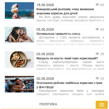
кілька способів, які допоможуть полегшити біль.
18.06.2026
69
Комаровський розповів, чому вживання
морозива корисне для дітей
На його думку, морозиво сприяє зміцненню
імунної системи, особливо місцевого імунітету у
ротовій порожнині і корисне для мигдаликів.
Проте експерт підкреслює, що одне споживання
05.06.2026
88
морозива на місяць не принесе бажаного
Оптимальна тривалість сексу.
ефекту — необхідна постійність у вживанні.
Дослідники з США провели дослідження, в
якому визначили найкращу тривалість
сексуального акту. Цю роботу виконали фахівці з
Кентуккійського університету.
03.06.2026
98
Мигдаль чи кеш’ю: який горіх корисніший?
Серед найпопулярніших горіхів часто
обирають мигдаль і кеш’ю. Обидва мають
корисні властивості, але відрізняються за своїм
поживним складом. Фахівці з харчування радять
робити вибір залежно від ваших індивідуальних
02.06.2026
55
потреб.
Оголошено рейтинг найбільш корисних страв
у фастфуді
Харчуватися корисною їжею у закладах
швидкого харчування складно, але цілком
можливо. Лікарі склали перелік найбільш
здорових варіантів фастфуду, які містять менше
ПОЛІТИКА
калорій або багатіші на вітаміни й мінерали
порівняно з іншими стравами меню.