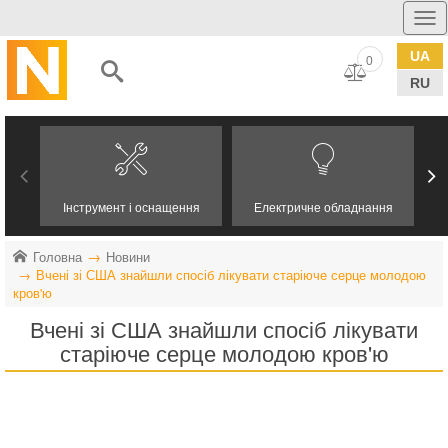
UA
0
RU
Інструмент і оснащення
Електричне обладнання
Головна
Новини
Вчені зі США знайшли спосіб лікувати старіюче серце молодою
кров'ю
Вчені зі США знайшли спосіб лікувати
старіюче серце молодою кров'ю