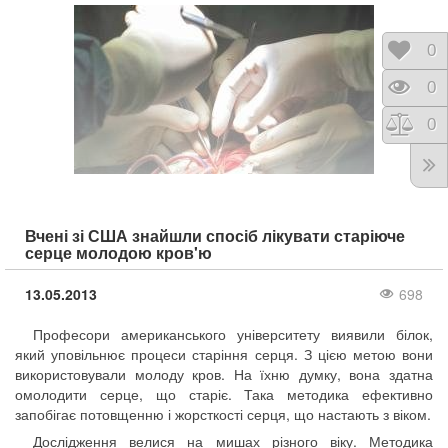
Відк
0
Пере
0
Порі
0
Вчені зі США знайшли спосіб лікувати старіюче
серце молодою кров'ю
13.05.2013
698
Професори американського університету виявили білок,
який уповільнює процеси старіння серця. З цією метою вони
використовували молоду кров. На їхню думку, вона здатна
омолодити серце, що старіє. Така методика ефективно
запобігає потовщенню і жорсткості серця, що настають з віком.
Дослідження велися на мишах різного віку. Методика