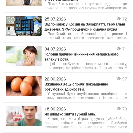
взяти на замітку.
Лікарі б’ють на сполох: тривале сидіння — це
прихована загроза, яку неможливо «виправити»
одним вечірнім тренуванням. Існує навіть термін
«активний ледар» — це людина, яка тренується
25.07.2026
72
годину, але решту 23 години проводить без руху.
Відпочинок у Косині на Закарпатті: термальні
джерела, SPA-процедури й смачна кухня
Постійний стрес, безсонні ночі, тривоги і
шалений темп життя поступово виснажують
наші сили. Саме тому важливо обирати
відпочинок, де можна не просто розслабитись, а
04.07.2026
71
й подбати про своє здоров’я. Косино на
Головні причини виникнення неприємного
Закарпатті — це один із таких кофортних
запаху з рота.
куточків, де завдяки цілющим термальним
водам, сучасним wellness- і SPA-програмам, а
Щоб позбутися неприємного запаху,
також медичним послугам можна повністю
насамперед потрібно з’ясувати його джерело. У
відновити тіло і розум.
більшості випадків причиною стає підвищена
активність сіркобактерій, що мешкають на язиці
22.06.2026
97
і в гортані, які продукують леткі сполуки з різким
Вживання яєць сприяє покращенню
запахом.
розумових здібностей.
У журналі було опубліковано дослідження, в
якому проводили експеримент із вживанням
яєць дорослими людьми віком від 18 до 75 років.
Результати свідчать, що їжа з яйцями допомагає
18.06.2026
70
підвищити інтелект, зокрема покращуючи
Як швидко зняти зубний біль.
виконавчі когнітивні функції.
Кожен, хто хоча б раз відчував зубний біль,
знає, наскільки це неприємно. Особливо
складно, якщо біль виникає вночі і немає змоги
терміново потрапити до лікаря. Однак існують