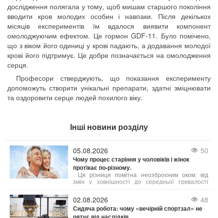
дослідження полягала у тому, щоб мишам старшого покоління
вводити кров молодих особин і навпаки. Після декількох
місяців експериментів їм вдалося виявити компонент
омолоджуючим ефектом. Це гормон GDF-11. Було помічено,
що з віком його одиниці у крові падають, а додавання молодої
крові його підтримує. Це добре позначається на омолодження
серця.
Професори стверджують, що показання експерименту
допоможуть створити унікальні препарати, здатні зміцнювати
та оздоровити серце людей похилого віку.
Інші новини розділу
05.08.2026
50
Чому процес старіння у чоловіків і жінок
протікає по-різному.
Ця різниця помітна неозброєним оком: від
змін у зовнішності до середньої тривалості
життя. Причини таких відмінностей лежать у
біології, гормональному фоні та навіть у звичках,
02.08.2026
48
які суспільство століттями культивувало у
Сидяча робота: чому «вечірній спортзал» не
представників обох статей. Давайте
рятує від наслідків
розглянемо, чому це так, і що з цього можна