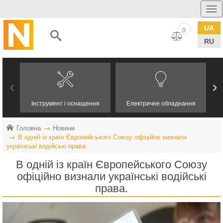
UA
0
RU
Інструмент і оснащення
Електричне обладнання
Головна
Новини
В одній із країн Європейського Союзу офіційно визнали
українські водійські права.
В одній із країн Європейського Союзу
офіційно визнали українські водійські
права.