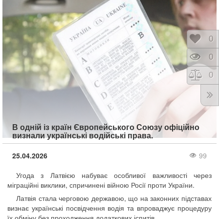
Відк
0
Пере
0
Порі
0
В одній із країн Європейського Союзу офіційно
визнали українські водійські права.
25.04.2026
99
Угода з Латвією набуває особливої важливості через
міграційні виклики, спричинені війною Росії проти України.
Латвія стала черговою державою, що на законних підставах
визнає українські посвідчення водія та впроваджує процедуру
їх обміну без проходження додаткових іспитів.