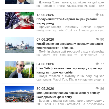
Дональд Трамп заявив, що пішов на цей крок
на прохання низки близькосхідних країн, аби
дати шанс мирному врегулюванню. Попри
готовність США до безпрецедентного силового
18.06.2026
66
тиску, пріоритетом було обрано укладення
Сполучені Штати Америки та Іран уклали
угоди, яка б гарантувала безпеку судноплавства
мирну угоду.
в Ормузькій протоці та ліквідацію ядерної
загрози з боку Тегерана. Ізраїль, за словами
Прем’єр-міністр Пакистану Шехбаз Шариф
Трампа, підтримує такий підхід.
повідомив, що між США та Іраном досягнуто
домовленість про негайне і безстрокове
припинення військових дій.
07.06.2026
90
Китай розпочав спеціальну морську операцію
біля узбережжя Тайваню.
Пекін ініціював цей морський захід у відповідь
на угоду між Японією та Філіппінами. До
патрулювання залучені підрозділи з кількох
провінцій, а також китайська берегова охорона.
04.06.2026
77
Шая Лабаф визнав свою провину у справі про
напад на трьох чоловіків
Подія сталася в лютому 2026 року під час
святкувань Марді Гра. Після укладення угоди з
прокуратурою суд призначив Лабафа два роки
випробувального терміну. Крім цього, актор має
30.05.2026
86
пройти курс лікування від алкогольної
Ісландія знову посіла перше місце у списку
залежності, тренінги з контролю над гнівом та
найдорожчих країн світу
навчання толерантності. У разі невиконання
цих умов йому загрожує півроку ув’язнення.
Востаннє країна досягала такого результату у
2018 році. Ці дані базуються на розрахунках
профспілки Viska, які враховують інформацію