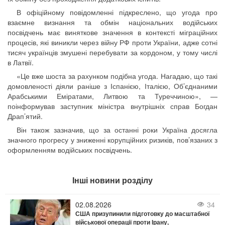
В офіційному повідомленні підкреслено, що угода про
взаємне визнання та обмін національних водійських
посвідчень має виняткове значення в контексті міграційних
процесів, які виникли через війну РФ проти України, адже сотні
тисяч українців змушені перебувати за кордоном, у тому числі
в Латвії.
«Це вже шоста за рахунком подібна угода. Нагадаю, що такі
домовленості діяли раніше з Іспанією, Італією, Об’єднаними
Арабськими Еміратами, Литвою та Туреччиною», —
поінформував заступник міністра внутрішніх справ Богдан
Драп’ятий.
Він також зазначив, що за останні роки Україна досягла
значного прогресу у зниженні корупційних ризиків, пов’язаних з
оформленням водійських посвідчень.
Інші новини розділу
02.08.2026
34
США призупинили підготовку до масштабної
військової операції проти Ірану,