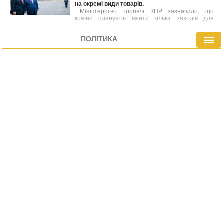
на окремі види товарів.
Міністерство торгівлі КНР зазначило, що
країни планують вжити кілька заходів для
посилення співпраці, зокрема в аграрній сфері.
При цьому деталі угод поки що уточнюються.
ПОЛІТИКА