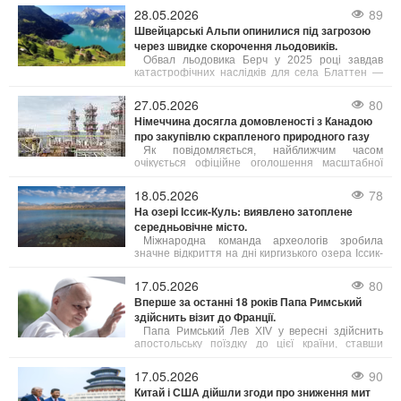
від Eurostat та Центрального банку Ісландії, як
28.05.2026
89
повідомляє Bloomberg. Рівень цін в Ісландії, яку
Швейцарські Альпи опинилися під загрозою
часто називають "країною льоду та вогню",
через швидке скорочення льодовиків.
зараз приблизно на 3% вищий, ніж у Швейцарії.
Обвал льодовика Берч у 2025 році завдав
катастрофічних наслідків для села Блаттен —
близько 90% населеного пункту опинилися під
завалом.
27.05.2026
80
Німеччина досягла домовленості з Канадою
про закупівлю скрапленого природного газу
Як повідомляється, найближчим часом
очікується офіційне оголошення масштабної
угоди щодо експорту скрапленого газу з
північно-західної частини провінції Британська
18.05.2026
78
Колумбія до Німеччини.
На озері Іссик-Куль: виявлено затоплене
середньовічне місто.
Міжнародна команда археологів зробила
значне відкриття на дні киргизького озера Іссик-
Куль, виявивши залишки середньовічного міста.
Це знахідка, яку автори вже назвали однією з
17.05.2026
80
найважливіших за останні роки, порівнюють за
Вперше за останні 18 років Папа Римський
своєю значущістю з легендарною Атлантидою.
здійснить візит до Франції.
Папа Римський Лев XIV у вересні здійснить
апостольську поїздку до цієї країни, ставши
першим понтифіком за майже два десятиліття,
хто відвідає Францію.
17.05.2026
90
Китай і США дійшли згоди про зниження мит