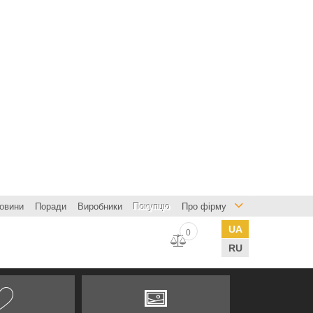
овини
Поради
Виробники
Покупцю
Про фірму
UA
0
RU