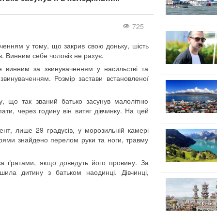
725
ченням у тому, що закрив свою доньку, шість
в. Винним себе чоловік не рахує.
е винним за звинуваченням у насильстві та
винуваченням. Розмір застави встановленої
ду, що так званий батько засунув малолітню
ати, через годину він витяг дівчинку. На цей
ент, лише 29 градусів, у морозильній камері
арями знайдено перелом руки та ноги, травму
за ґратами, якщо доведуть його провину. За
ила дитину з батьком наодинці. Дівчинці,