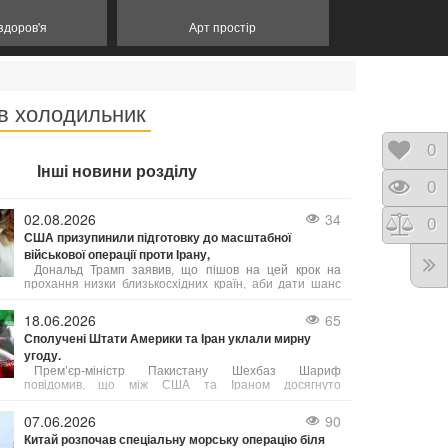
 здоров'я
Арт простір
 в холодильник
Відк
0
Інші новини розділу
Пере
0
02.08.2026
34
Порі
0
США призупинили підготовку до масштабної
військової операції проти Ірану,
Дональд Трамп заявив, що пішов на цей крок на
прохання низки близькосхідних країн, аби дати шанс
мирному врегулюванню. Попри готовність США до
безпрецедентного силового тиску, пріоритетом було
18.06.2026
65
обрано укладення угоди, яка б гарантувала безпеку
Сполучені Штати Америки та Іран уклали мирну
судноплавства в Ормузькій протоці та ліквідацію
угоду.
ядерної загрози з боку Тегерана. Ізраїль, за словами
Трампа, підтримує такий підхід.
Прем’єр-міністр Пакистану Шехбаз Шариф
повідомив, що між США та Іраном досягнуто
домовленість про негайне і безстрокове припинення
військових дій.
07.06.2026
90
Китай розпочав спеціальну морську операцію біля