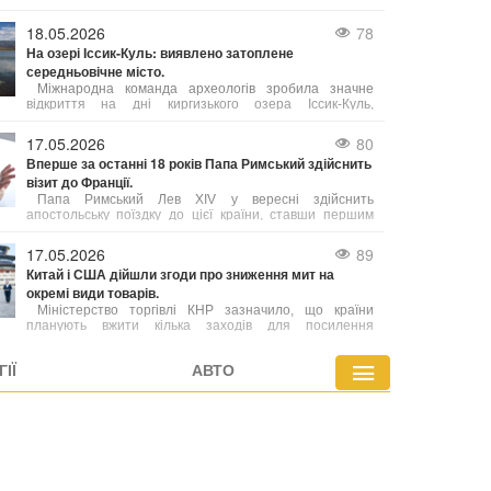
скрапленого газу з північно-західної частини провінції
Британська Колумбія до Німеччини.
18.05.2026
78
На озері Іссик-Куль: виявлено затоплене
середньовічне місто.
Міжнародна команда археологів зробила значне
відкриття на дні киргизького озера Іссик-Куль,
виявивши залишки середньовічного міста. Це знахідка,
яку автори вже назвали однією з найважливіших за
17.05.2026
80
останні роки, порівнюють за своєю значущістю з
Вперше за останні 18 років Папа Римський здійснить
легендарною Атлантидою.
візит до Франції.
Папа Римський Лев XIV у вересні здійснить
апостольську поїздку до цієї країни, ставши першим
понтифіком за майже два десятиліття, хто відвідає
Францію.
17.05.2026
89
Китай і США дійшли згоди про зниження мит на
окремі види товарів.
Міністерство торгівлі КНР зазначило, що країни
планують вжити кілька заходів для посилення
співпраці, зокрема в аграрній сфері. При цьому деталі
угод поки що уточнюються.
ІЇ
АВТО