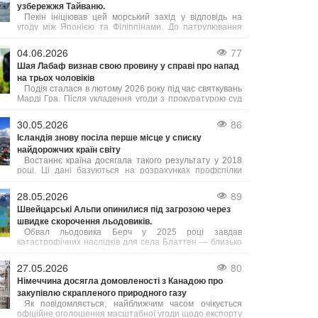
узбережжя Тайваню.
Пекін ініціював цей морський захід у відповідь на
угоду між Японією та Філіппінами. До патрулювання
залучені підрозділи з кількох провінцій, а також
китайська берегова охорона.
04.06.2026
77
Шая Лабаф визнав свою провину у справі про напад
на трьох чоловіків
Подія сталася в лютому 2026 року під час святкувань
Марді Гра. Після укладення угоди з прокуратурою суд
призначив Лабафа два роки випробувального терміну.
Крім цього, актор має пройти курс лікування від
30.05.2026
86
алкогольної залежності, тренінги з контролю над гнівом
Ісландія знову посіла перше місце у списку
та навчання толерантності. У разі невиконання цих
найдорожчих країн світу
умов йому загрожує півроку ув’язнення.
Востаннє країна досягала такого результату у 2018
році. Ці дані базуються на розрахунках профспілки
Viska, які враховують інформацію від Eurostat та
Центрального банку Ісландії, як повідомляє Bloomberg.
28.05.2026
89
Рівень цін в Ісландії, яку часто називають "країною
Швейцарські Альпи опинилися під загрозою через
льоду та вогню", зараз приблизно на 3% вищий, ніж у
швидке скорочення льодовиків.
Швейцарії.
Обвал льодовика Берч у 2025 році завдав
катастрофічних наслідків для села Блаттен — близько
90% населеного пункту опинилися під завалом.
27.05.2026
80
Німеччина досягла домовленості з Канадою про
закупівлю скрапленого природного газу
Як повідомляється, найближчим часом очікується
офіційне оголошення масштабної угоди щодо експорту