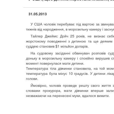
31.05.2013
У США чоловік перебуває під вартою за звинува
тижнів від народження, в морозильну камеру і засну
Тайлер Джеймс Дойч 25 років, не визнає себ
жорстокому поводженні з дитиною та ще деяким з
суддею становив $1 мільйон доларів.
На судовому засіданні обвинувач розповів су
доньку в морозильну камеру і спокійно вирушив сп
момент повернулася мати дитини.
Температура тіла дівчинки становила, на той мом
температура була мінус 10 градусів. У дитини лік
голови.
Ймовірно, чоловік проведе решту свого життя 
словами прокурора, мати дівчинки вперше залиш
незважаючи на перенесені муки, вдалося вижити.