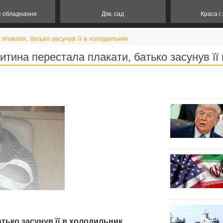
е обладнання
Дім, сад
Краса і
плакати, батько засунув її в холодильник
тина перестала плакати, батько засунув її
тько засунув її в холодильник