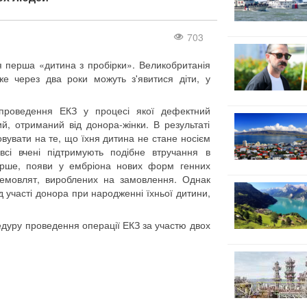
703
я перша «дитина з пробірки». Великобританія
же через два роки можуть з'явитися діти, у
проведення ЕКЗ у процесі якої дефектний
й, отриманий від донора-жінки. В результаті
вувати на те, що їхня дитина не стане носієм
сі вчені підтримують подібне втручання в
ерше, появи у ембріона нових форм генних
 немовлят, вироблених на замовлення. Однак
ід участі донора при народженні їхньої дитини,
едуру проведення операції ЕКЗ за участю двох