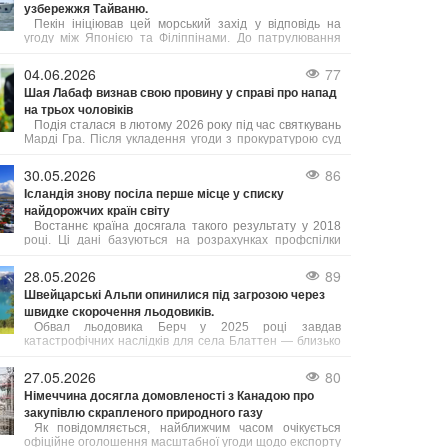
узбережжя Тайваню.
Пекін ініціював цей морський захід у відповідь на
угоду між Японією та Філіппінами. До патрулювання
залучені підрозділи з кількох провінцій, а також
китайська берегова охорона.
04.06.2026
77
Шая Лабаф визнав свою провину у справі про напад
на трьох чоловіків
Подія сталася в лютому 2026 року під час святкувань
Марді Гра. Після укладення угоди з прокуратурою суд
призначив Лабафа два роки випробувального терміну.
Крім цього, актор має пройти курс лікування від
30.05.2026
86
алкогольної залежності, тренінги з контролю над гнівом
Ісландія знову посіла перше місце у списку
та навчання толерантності. У разі невиконання цих
найдорожчих країн світу
умов йому загрожує півроку ув’язнення.
Востаннє країна досягала такого результату у 2018
році. Ці дані базуються на розрахунках профспілки
Viska, які враховують інформацію від Eurostat та
Центрального банку Ісландії, як повідомляє Bloomberg.
28.05.2026
89
Рівень цін в Ісландії, яку часто називають "країною
Швейцарські Альпи опинилися під загрозою через
льоду та вогню", зараз приблизно на 3% вищий, ніж у
швидке скорочення льодовиків.
Швейцарії.
Обвал льодовика Берч у 2025 році завдав
катастрофічних наслідків для села Блаттен — близько
90% населеного пункту опинилися під завалом.
27.05.2026
80
Німеччина досягла домовленості з Канадою про
закупівлю скрапленого природного газу
Як повідомляється, найближчим часом очікується
офіційне оголошення масштабної угоди щодо експорту