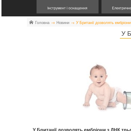
Інструмент і оснащення
Електричн
Головна
Новини
У Британії дозволять ембріон
У Б
У Британії дозволять ембріони з ДНК тр