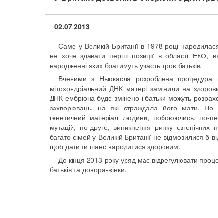
02.07.2013
Саме у Великій Британії в 1978 році народилас
не хоче здавати перші позиції в області ЕКО, в
народженні яких братимуть участь троє батьків.
Вченими з Ньюкасла розроблена процедура 
мітохондріальний ДНК матері замінили на здорови
ДНК ембріона буде змінено і батьки можуть розрахо
захворювань, на які страждала його мати. Не в
генетичний матеріал людини, побоюючись, по-п
мутацій, по-друге, виникнення ринку євгенічних
багато сімей у Великій Британії не відмовилися б в
щоб дати їй шанс народитися здоровим.
До кінця 2013 року уряд має відрегулювати проц
батьків та донора-жінки.