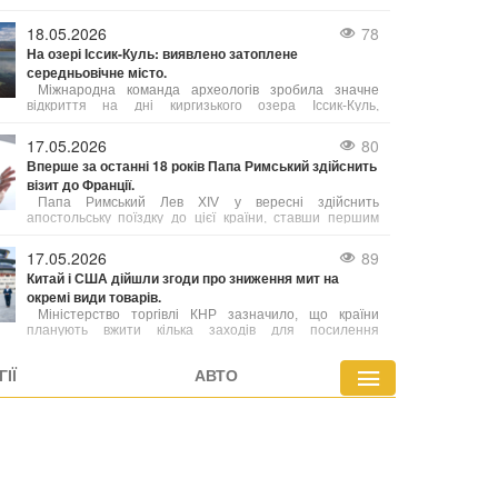
скрапленого газу з північно-західної частини провінції
Британська Колумбія до Німеччини.
18.05.2026
78
На озері Іссик-Куль: виявлено затоплене
середньовічне місто.
Міжнародна команда археологів зробила значне
відкриття на дні киргизького озера Іссик-Куль,
виявивши залишки середньовічного міста. Це знахідка,
яку автори вже назвали однією з найважливіших за
17.05.2026
80
останні роки, порівнюють за своєю значущістю з
Вперше за останні 18 років Папа Римський здійснить
легендарною Атлантидою.
візит до Франції.
Папа Римський Лев XIV у вересні здійснить
апостольську поїздку до цієї країни, ставши першим
понтифіком за майже два десятиліття, хто відвідає
Францію.
17.05.2026
89
Китай і США дійшли згоди про зниження мит на
окремі види товарів.
Міністерство торгівлі КНР зазначило, що країни
планують вжити кілька заходів для посилення
співпраці, зокрема в аграрній сфері. При цьому деталі
угод поки що уточнюються.
ІЇ
АВТО