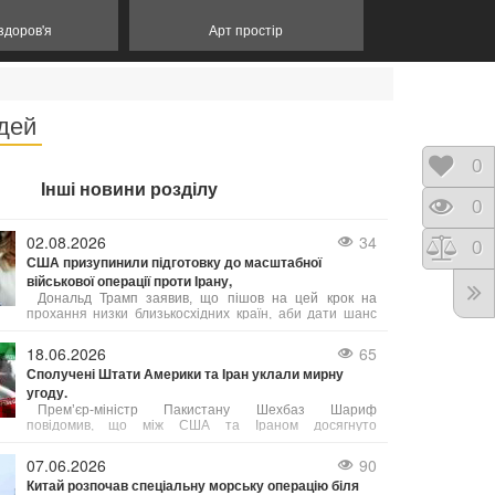
 здоров'я
Арт простір
юдей
Відк
0
Інші новини розділу
Пере
0
02.08.2026
34
Порі
0
США призупинили підготовку до масштабної
військової операції проти Ірану,
Дональд Трамп заявив, що пішов на цей крок на
прохання низки близькосхідних країн, аби дати шанс
мирному врегулюванню. Попри готовність США до
безпрецедентного силового тиску, пріоритетом було
18.06.2026
65
обрано укладення угоди, яка б гарантувала безпеку
Сполучені Штати Америки та Іран уклали мирну
судноплавства в Ормузькій протоці та ліквідацію
угоду.
ядерної загрози з боку Тегерана. Ізраїль, за словами
Трампа, підтримує такий підхід.
Прем’єр-міністр Пакистану Шехбаз Шариф
повідомив, що між США та Іраном досягнуто
домовленість про негайне і безстрокове припинення
військових дій.
07.06.2026
90
Китай розпочав спеціальну морську операцію біля