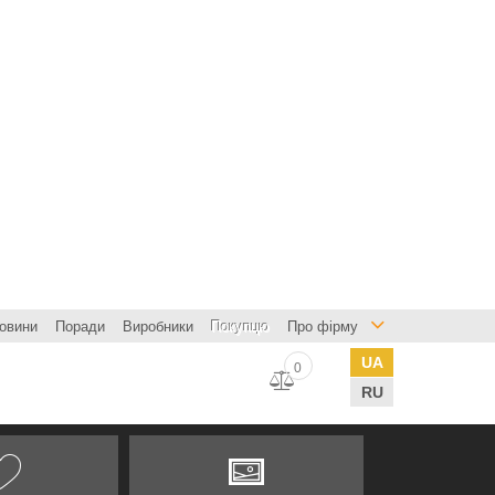
овини
Поради
Виробники
Покупцю
Про фірму
UA
0
RU