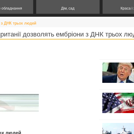
е обладнання
Дім, сад
Краса і
и з ДНК трьох людей
ританії дозволять ембріони з ДНК трьох л
ьох людей