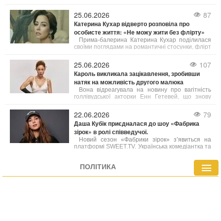
словами, в українському шоубізі існує багато
взаємної поваги, підтримки та комунікації, але
25.06.2026
87
далеко не всі хороші відносини можна назвати
Катерина Кухар відверто розповіла про
справжньою дружбою.
особисте життя: «Не можу жити без флірту»
Прима-балерина Катерина Кухар поділилася
своїми поглядами на романтичні стосунки, флірт
та те, які якості у чоловіках сьогодні можуть
привернути її увагу.
25.06.2026
107
Кароль викликала зацікавлення, зробивши
натяк на можливість другого малюка
Вона відреагувала на новину про вагітність
голлівудської акторки Енн Гетевей, що знову
вивело на передній план дискусії про пізнє
материнство серед знаменитостей.
22.06.2026
79
Даша Кубік приєдналася до шоу «Фабрика
зірок» в ролі співведучої.
Новий сезон «Фабрики зірок» з’явиться на
платформі SWEET.TV. Українська комедіантка та
блогерка Даша Кубік вести проект разом із
Дантесом. Керівником та головним ментором
ПОЛІТИКА
шоу став режисер і кліпмейкер Алан Бадоєв.
Точна дата прем’єри поки що не озвучена, але
відбір учасників уже розпочався.