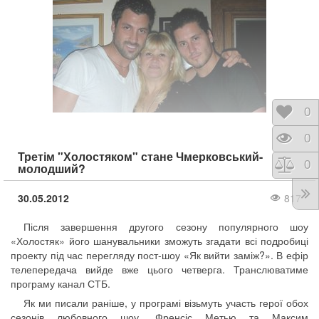
Відк
0
Пере
0
Третім "Холостяком" стане Чмерковський-
Порі
0
молодший?
30.05.2012
817
Після завершення другого сезону популярного шоу
«Холостяк» його шанувальники зможуть згадати всі подробиці
проекту під час перегляду пост-шоу «Як вийти заміж?». В ефір
телепередача вийде вже цього четверга. Транслюватиме
програму канал СТБ.
Як ми писали раніше, у програмі візьмуть участь герої обох
сезонів любовного шоу. Френсіс Метью та Максим