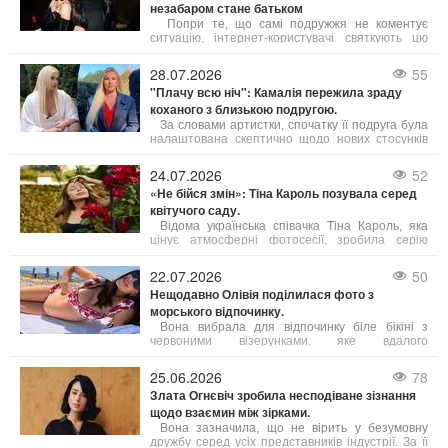
незабаром стане батьком
Попри те, що самі подружжя не коментує
ситуацію, інтернет-користувачі святкують цю
новину. Дружина музиканта, київська
журналістка Ейнат Кляйн, за чутками, вагітна,
28.07.2026
55
що означатиме п’яте дитя у родині Андрія
"Плачу всю ніч": Камалія пережила зраду
Макаревича.
коханого з близькою подругою.
За словами артистки, спочатку її подруга була
налаштована скептично щодо нових стосунків
Камалії і навіть наполегливо радила їй
припинити спілкування з цим чоловіком. Проте
24.07.2026
52
потім сама подруга звернулася до нього за
«Не бійся змін»: Тіна Кароль позувала серед
допомогою.
квітучого саду.
Відома українська співачка Тіна Кароль, яка
цінує атмосферні фотосесії, зробила серію
знімків на тлі квітучого саду. Артистка
задумалася над тим, що означає успіх і на чому
22.07.2026
50
він базується.
Нещодавно Олівія поділилася фото з
морського відпочинку.
Вона вибрала для відпочинку біле бікіні з
червоними візерунками, яке вдалого
підкреслило її фігуру. Свій образ майбутня мама
доповнила модними сонцезахисними окулярами
25.06.2026
78
від Celine, а волосся залишила розпущеним.
Злата Огнєвіч зробила несподіване зізнання
щодо взаємин між зірками.
Вона зазначила, що не вірить у безумовну
дружбу серед усіх представників індустрії. За її