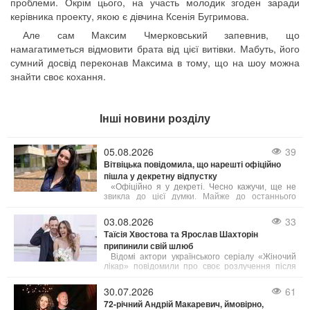
проблеми. Окрім цього, на участь молодик згоден заради
керівника проекту, якою є дівчина Ксенія Бугримова.
Але сам Максим Чмерковський запевнив, що
намагатиметься відмовити брата від цієї витівки. Мабуть, його
сумний досвід переконав Максима в тому, що на шоу можна
знайти своє кохання.
Інші новини розділу
05.08.2026
39
Вітвіцька повідомила, що нарешті офіційно
пішла у декретну відпустку
«Офіційно я у декреті. Чесно кажучи, ще не
звикла до цієї думки. Майже до останнього
хотілося працювати — виходити в ефір,
прокидатися перед світанком, готуватися до
03.08.2026
33
випусків новин і займатися тим, що люблю вже
Таїсія Хвостова та Ярослав Шахторін
багато років», — поділилася Соломія.
припинили свій шлюб
Відомі актори українського серіалу «Жіночий
лікар» повідомили про своє розлучення після
чотирьох років подружнього життя.
30.07.2026
61
72-річний Андрій Макаревич, ймовірно,