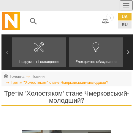
UA
0
RU
Інструмент і оснащення
Електричне обладнання
Головна
Новини
Третім "Холостяком" стане Чмерковський-молодший?
Третім 'Холостяком' стане Чмерковський-
молодший?