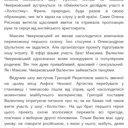
Чмерковський зустрінуться та обміняються досвідом участі в
«Холостяку». Френк, природно, буде разом зі своєю
обраницею, чиє ім'я зараз на слуху у всій країні. Саме Олена
Ряснова витягла щасливий квиток та отримала пропозицію
руки та серця від англійського аристократа.
Максим Чмерковський не зможе насолодитися компанією
переможниці першого сезону. Їхні стосунки з Олександрою
Шульгіною не задалися. Але організатори проекту підготували
іншу інтригу. В ефірі візьме участь брат Максима. Валентин
Чмерковський однозначно може конкурувати із популярним
родичем. Він теж дуже привабливий, красивий і сексуальний.
Як і Максим, Чмерковський Валентин займається танцями.
Ведучим шоу виступив Григорій Решетніков замість звичної
на цьому місці Анфіси Чехової. Артистка перебувати у
становищі і тимчасово пішла від справ, щоб насолодитися
моментами майбутнього материнства. Григорій поставив
Валентину інтригуюче питання про те, чи не бажає той також
взяти участь у шоу «Холостяк». На що брат першого героя
цього проекту охоче зголосився пережити всі пригоди,
пов'язані з вибором другої половинки. Тільки Валик має одну
умову: не говорити російською, з якою у нього, мабуть, деякі