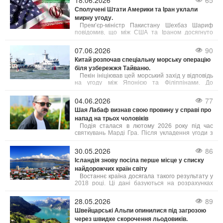
18.06.2026
65
тиску, пріоритетом було обрано укладення
Сполучені Штати Америки та Іран уклали
угоди, яка б гарантувала безпеку судноплавства
мирну угоду.
в Ормузькій протоці та ліквідацію ядерної
загрози з боку Тегерана. Ізраїль, за словами
Прем’єр-міністр Пакистану Шехбаз Шариф
Трампа, підтримує такий підхід.
повідомив, що між США та Іраном досягнуто
домовленість про негайне і безстрокове
припинення військових дій.
07.06.2026
90
Китай розпочав спеціальну морську операцію
біля узбережжя Тайваню.
Пекін ініціював цей морський захід у відповідь
на угоду між Японією та Філіппінами. До
патрулювання залучені підрозділи з кількох
провінцій, а також китайська берегова охорона.
04.06.2026
77
Шая Лабаф визнав свою провину у справі про
напад на трьох чоловіків
Подія сталася в лютому 2026 року під час
святкувань Марді Гра. Після укладення угоди з
прокуратурою суд призначив Лабафа два роки
випробувального терміну. Крім цього, актор має
30.05.2026
86
пройти курс лікування від алкогольної
Ісландія знову посіла перше місце у списку
залежності, тренінги з контролю над гнівом та
найдорожчих країн світу
навчання толерантності. У разі невиконання
цих умов йому загрожує півроку ув’язнення.
Востаннє країна досягала такого результату у
2018 році. Ці дані базуються на розрахунках
профспілки Viska, які враховують інформацію
від Eurostat та Центрального банку Ісландії, як
28.05.2026
89
повідомляє Bloomberg. Рівень цін в Ісландії, яку
Швейцарські Альпи опинилися під загрозою
часто називають "країною льоду та вогню",
через швидке скорочення льодовиків.
зараз приблизно на 3% вищий, ніж у Швейцарії.