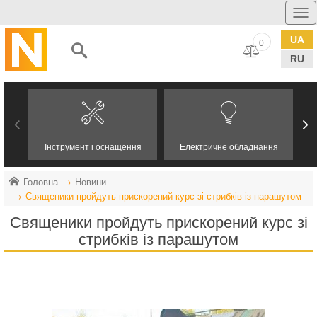
UA
0
RU
Інструмент і оснащення
Електричне обладнання
Головна
Новини
Священики пройдуть прискорений курс зі стрибків із парашутом
Священики пройдуть прискорений курс зі
стрибків із парашутом