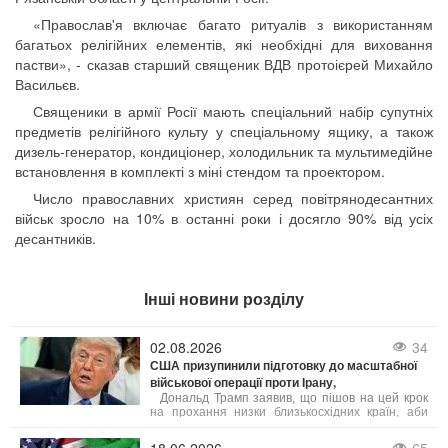
«Православ'я включає багато ритуалів з використанням
багатьох релігійних елементів, які необхідні для виховання
пастви», - сказав старший священик ВДВ протоієрей Михайло
Васильєв.
Священики в армії Росії мають спеціальний набір супутніх
предметів релігійного культу у спеціальному ящику, а також
дизель-генератор, кондиціонер, холодильник та мультимедійне
встановлення в комплекті з міні стендом та проектором.
Число православних християн серед повітрянодесантних
військ зросло на 10% в останні роки і досягло 90% від усіх
десантників.
Інші новини розділу
02.08.2026
34
США призупинили підготовку до масштабної
військової операції проти Ірану,
Дональд Трамп заявив, що пішов на цей крок
на прохання низки близькосхідних країн, аби
дати шанс мирному врегулюванню. Попри
готовність США до безпрецедентного силового