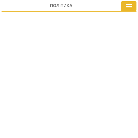
При цьому деталі угод поки що уточнюються.
ПОЛІТИКА