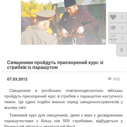
Відк
0
Пере
0
Порі
0
Священики пройдуть прискорений курс зі
стрибків із парашутом
07.03.2012
906
Священики в російських повітрянодесантних військах
пройдуть прискорений курс зі стрибків з парашутом наступного
тижня. Це єдині подібні вчення серед священнослужителів у
всьому світі.
Тижневий курс для священиків, деякі з яких є досвідченими
парашутистами з більш ніж 500 стрибками, відбудеться у
Рязанській області у центральній Росії.