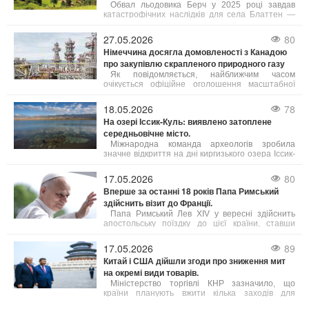
Обвал льодовика Берч у 2025 році завдав
катастрофічних наслідків для села Блаттен —
близько 90% населеного пункту опинилися під
завалом.
27.05.2026
80
Німеччина досягла домовленості з Канадою
про закупівлю скрапленого природного газу
Як повідомляється, найближчим часом
очікується офіційне оголошення масштабної
угоди щодо експорту скрапленого газу з
північно-західної частини провінції Британська
18.05.2026
78
Колумбія до Німеччини.
На озері Іссик-Куль: виявлено затоплене
середньовічне місто.
Міжнародна команда археологів зробила
значне відкриття на дні киргизького озера Іссик-
Куль, виявивши залишки середньовічного міста.
Це знахідка, яку автори вже назвали однією з
17.05.2026
80
найважливіших за останні роки, порівнюють за
Вперше за останні 18 років Папа Римський
своєю значущістю з легендарною Атлантидою.
здійснить візит до Франції.
Папа Римський Лев XIV у вересні здійснить
апостольську поїздку до цієї країни, ставши
першим понтифіком за майже два десятиліття,
хто відвідає Францію.
17.05.2026
89
Китай і США дійшли згоди про зниження мит
на окремі види товарів.
Міністерство торгівлі КНР зазначило, що
країни планують вжити кілька заходів для
посилення співпраці, зокрема в аграрній сфері.