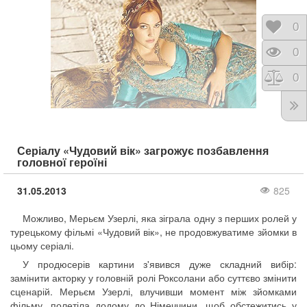
Відк
0
Пере
0
Порі
0
Серіалу «Чудовий вік» загрожує позбавлення
головної героїні
31.05.2013
825
Можливо, Мерьєм Узерлі, яка зіграла одну з перших ролей у
турецькому фільмі «Чудовий вік», не продовжуватиме зйомки в
цьому серіалі.
У продюсерів картини з'явився дуже складний вибір:
замінити акторку у головній ролі Роксолани або суттєво змінити
сценарій. Мерьєм Узерлі, влучивши момент між зйомками
фільму, полетіла додому до Німеччини, щоб обстежитись у