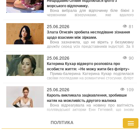
Нещодавно Олівія поділилася фото з
морського відпочинку.
Вона вибрала для відпочинку біле бікіні з
червоними візерунками, яке вдалого
підкреслило її фігуру. Свій образ майбутня мама
доповнила модними сонцезахисними окулярами
25.06.2026
81
від Celine, а волосся залишила розпущеним.
Злата Огнєвіч зробила несподіване зізнання
щодо взаємин між зірками.
Вона зазначила, що не вірить у безумовну
дружбу серед усіх представників індустрії. За її
словами, в українському шоубізі існує багато
взаємної поваги, підтримки та комунікації, але
25.06.2026
90
далеко не всі хороші відносини можна назвати
Катерина Кухар відверто розповіла про
справжньою дружбою.
особисте життя: «Не можу жити без флірту»
Прима-балерина Катерина Кухар поділилася
своїми поглядами на романтичні стосунки, флірт
та те, які якості у чоловіках сьогодні можуть
привернути її увагу.
25.06.2026
109
Кароль викликала зацікавлення, зробивши
натяк на можливість другого малюка
Вона відреагувала на новину про вагітність
голлівудської акторки Енн Гетевей, що знову
вивело на передній план дискусії про пізнє
материнство серед знаменитостей.
ПОЛІТИКА