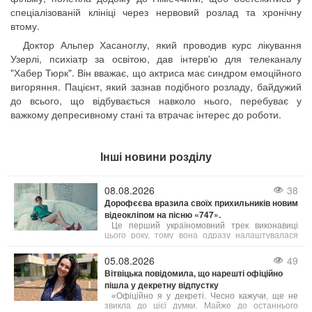
спеціалізованій клініці через нервовий розлад та хронічну
втому.
Доктор Альпер Хасаноглу, який проводив курс лікування
Узерлі, психіатр за освітою, дав інтерв'ю для телеканалу
"Хабер Тюрк". Він вважає, що актриса має синдром емоційного
вигоряння. Пацієнт, який зазнав подібного розладу, байдужий
до всього, що відбувається навколо нього, перебуває у
важкому депресивному стані та втрачає інтерес до роботи.
Інші новини розділу
08.08.2026
38
Дорофєєва вразила своїх прихильників новим
відеокліпом на пісню «747».
Це перший україномовний трек виконавиці
цього року, тому вона одразу налаштувалася
здивувати фанів. І їй це вдалося завдяки
незвичайним і провокативним сценам у
05.08.2026
49
яскравому кліпі.
Вітвіцька повідомила, що нарешті офіційно
пішла у декретну відпустку
«Офіційно я у декреті. Чесно кажучи, ще не
звикла до цієї думки. Майже до останнього