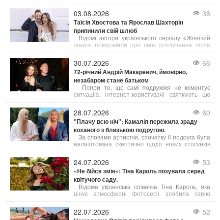
хотілося працювати — виходити в ефір,
прокидатися перед світанком, готуватися до
03.08.2026
36
випусків новин і займатися тим, що люблю вже
Таїсія Хвостова та Ярослав Шахторін
багато років», — поділилася Соломія.
припинили свій шлюб
Відомі актори українського серіалу «Жіночий
лікар» повідомили про своє розлучення після
чотирьох років подружнього життя.
30.07.2026
66
72-річний Андрій Макаревич, ймовірно,
незабаром стане батьком
Попри те, що самі подружжя не коментує
ситуацію, інтернет-користувачі святкують цю
новину. Дружина музиканта, київська
журналістка Ейнат Кляйн, за чутками, вагітна,
28.07.2026
60
що означатиме п’яте дитя у родині Андрія
"Плачу всю ніч": Камалія пережила зраду
Макаревича.
коханого з близькою подругою.
За словами артистки, спочатку її подруга була
налаштована скептично щодо нових стосунків
Камалії і навіть наполегливо радила їй
припинити спілкування з цим чоловіком. Проте
24.07.2026
53
потім сама подруга звернулася до нього за
«Не бійся змін»: Тіна Кароль позувала серед
допомогою.
квітучого саду.
Відома українська співачка Тіна Кароль, яка
цінує атмосферні фотосесії, зробила серію
знімків на тлі квітучого саду. Артистка
задумалася над тим, що означає успіх і на чому
22.07.2026
52
він базується.