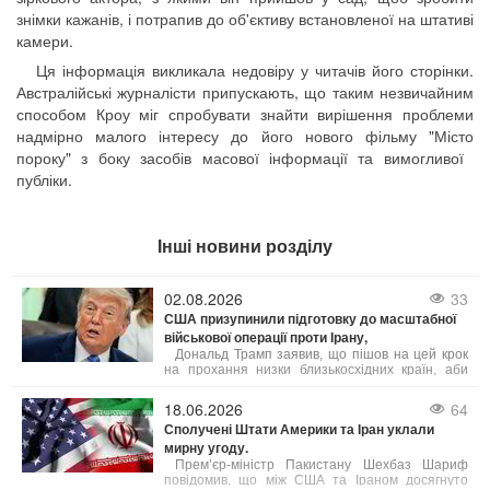
знімки кажанів, і потрапив до об'єктиву встановленої на штативі
камери.
Ця інформація викликала недовіру у читачів його сторінки.
Австралійські журналісти припускають, що таким незвичайним
способом Кроу міг спробувати знайти вирішення проблеми
надмірно малого інтересу до його нового фільму "Місто
пороку" з боку засобів масової інформації та вимогливої ​​
публіки.
Інші новини розділу
02.08.2026
33
США призупинили підготовку до масштабної
військової операції проти Ірану,
Дональд Трамп заявив, що пішов на цей крок
на прохання низки близькосхідних країн, аби
дати шанс мирному врегулюванню. Попри
готовність США до безпрецедентного силового
18.06.2026
64
тиску, пріоритетом було обрано укладення
Сполучені Штати Америки та Іран уклали
угоди, яка б гарантувала безпеку судноплавства
мирну угоду.
в Ормузькій протоці та ліквідацію ядерної
загрози з боку Тегерана. Ізраїль, за словами
Прем’єр-міністр Пакистану Шехбаз Шариф
Трампа, підтримує такий підхід.
повідомив, що між США та Іраном досягнуто