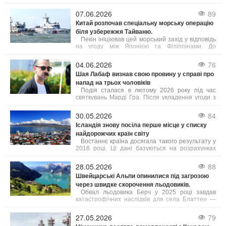
домовленість про негайне і безстрокове
припинення військових дій.
07.06.2026
89
Китай розпочав спеціальну морську операцію
біля узбережжя Тайваню.
Пекін ініціював цей морський захід у відповідь
на угоду між Японією та Філіппінами. До
патрулювання залучені підрозділи з кількох
провінцій, а також китайська берегова охорона.
04.06.2026
76
Шая Лабаф визнав свою провину у справі про
напад на трьох чоловіків
Подія сталася в лютому 2026 року під час
святкувань Марді Гра. Після укладення угоди з
прокуратурою суд призначив Лабафа два роки
випробувального терміну. Крім цього, актор має
30.05.2026
84
пройти курс лікування від алкогольної
Ісландія знову посіла перше місце у списку
залежності, тренінги з контролю над гнівом та
найдорожчих країн світу
навчання толерантності. У разі невиконання
цих умов йому загрожує півроку ув’язнення.
Востаннє країна досягала такого результату у
2018 році. Ці дані базуються на розрахунках
профспілки Viska, які враховують інформацію
від Eurostat та Центрального банку Ісландії, як
28.05.2026
88
повідомляє Bloomberg. Рівень цін в Ісландії, яку
Швейцарські Альпи опинилися під загрозою
часто називають "країною льоду та вогню",
через швидке скорочення льодовиків.
зараз приблизно на 3% вищий, ніж у Швейцарії.
Обвал льодовика Берч у 2025 році завдав
катастрофічних наслідків для села Блаттен —
близько 90% населеного пункту опинилися під
завалом.
27.05.2026
79