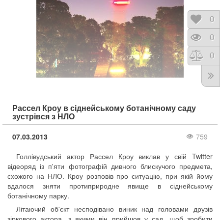
Відк
0
Пере
0
Порі
0
Рассел Кроу в сіднейському ботанічному саду
зустрівся з НЛО
07.03.2013
759
Голлівудський актор Рассел Кроу виклав у свій Twitter
відеоряд із п'яти фотографій дивного блискучого предмета,
схожого на НЛО. Кроу розповів про ситуацію, при якій йому
вдалося зняти протиприродне явище в сіднейському
ботанічному парку.
Літаючий об'єкт несподівано виник над головами друзів
зіркового актора, з якими він прийшов у сад, щоб зробити