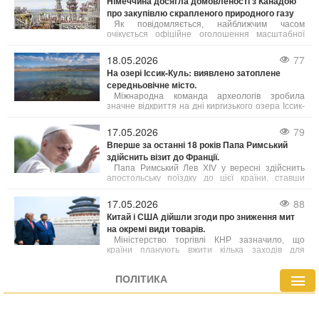
Німеччина досягла домовленості з Канадою
про закупівлю скрапленого природного газу
Як повідомляється, найближчим часом
очікується офіційне оголошення масштабної
угоди щодо експорту скрапленого газу з
північно-західної частини провінції Британська
18.05.2026
77
Колумбія до Німеччини.
На озері Іссик-Куль: виявлено затоплене
середньовічне місто.
Міжнародна команда археологів зробила
значне відкриття на дні киргизького озера Іссик-
Куль, виявивши залишки середньовічного міста.
Це знахідка, яку автори вже назвали однією з
17.05.2026
79
найважливіших за останні роки, порівнюють за
Вперше за останні 18 років Папа Римський
своєю значущістю з легендарною Атлантидою.
здійснить візит до Франції.
Папа Римський Лев XIV у вересні здійснить
апостольську поїздку до цієї країни, ставши
першим понтифіком за майже два десятиліття,
хто відвідає Францію.
17.05.2026
88
Китай і США дійшли згоди про зниження мит
на окремі види товарів.
Міністерство торгівлі КНР зазначило, що
країни планують вжити кілька заходів для
посилення співпраці, зокрема в аграрній сфері.
При цьому деталі угод поки що уточнюються.
ПОЛІТИКА