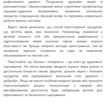
рафінованих джерел. Поєднання здорових жирів із
різноманітним і збалансованим меню сприятиме профілактиці
серцево-судинних захворювань, зниженню запальних
процесів, покращенню функцій мозку та підтримці нормальної
роботи імунної системи.
Варто також зазначити, що спосіб приготування продуктів,
що містять жири, має значення. Наприклад, смаження у
великій кількості олії або використання рафінованих і
гідрогенізованих жирів значною мірою знижує корисні
властивості їжі. Краще обирати методи приготування, такі як
запікання, варіння, готування на пару чи невеличке
обсмажування на якісній олії.
Пам’ятайте, що баланс і помірність – це ключ до здорового
харчування. Не менш важливо вводити корисні жири разом із
достатньою кількістю овочів, фруктів, цільних зерен і білкових
продуктів, аби підтримувати загальний стан здоров’я і
добробут. Якщо ви маєте особливі медичні умови або прагнете
персоналізувати раціон, консультація з лікарем або
кваліфікованим дієтологом буде найкращим кроком для
ефективного та безпечного харчування.