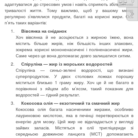
Порі
0
адаптуватися до стресових умов і навіть сприяють збільшенню
тривалості життя. Тому важливо, щоб у вашому меню
регулярно з’являлися продукти, багаті на корисні жири. Ось
п’ять таких варіантів:
Вівсянка на сніданок
Хоч вівсянка й не асоціюється з жирною їжею, вона
містить більше жирів, ніж більшість інших злакових,
зокрема корисні мононенасичені і поліненасичені жири.
Саме через це вона допомагає довго залишатися ситим.
Спіруліна — жир із морських водоростей
Спіруліна — синьо-зелені водорості, що визнані
суперпродуктом. У двох столових ложках порошку
міститься близько 1 граму жиру. Хоч це й не багато в
порівнянні з яйцем або м’ясом, такий показник для
водоростей — гідний результат.
Кокосова олія — екзотичний та смачний жир
Кокосова олія багата насиченими жирами, особливо
лауриновою кислотою, яка в печінці перетворюється в
енергію для мозку. Цей жир не відкладається у вигляді
зайвих запасів. Містяться в олії тригліцериди зі
середньою довжиною ланцюга (МСТ) допомагають