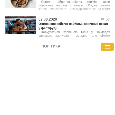
Серед найпопулярніших горіхів часто
обирають мигдаль і кеш’ю. Обидва мають
корисні властивості, але відрізняються за своїм
поживним складом. Фахівці з харчування радять
робити вибір залежно від ваших індивідуальних
02.06.2026
57
потреб.
Оголошено рейтинг найбільш корисних страв
у фастфуді
Харчуватися корисною їжею у закладах
швидкого харчування складно, але цілком
можливо. Лікарі склали перелік найбільш
здорових варіантів фастфуду, які містять менше
ПОЛІТИКА
калорій або багатіші на вітаміни й мінерали
порівняно з іншими стравами меню.