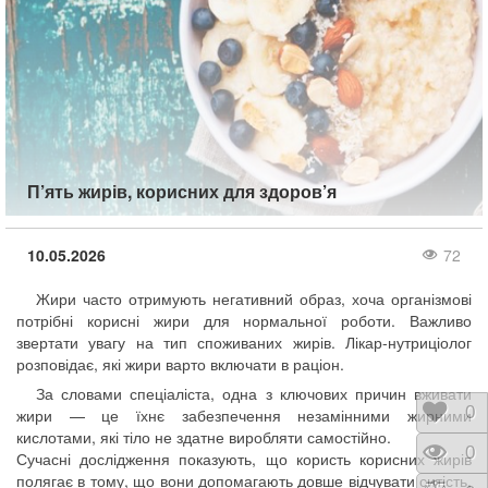
П’ять жирів, корисних для здоров’я
10.05.2026
72
Жири часто отримують негативний образ, хоча організмові
потрібні корисні жири для нормальної роботи. Важливо
звертати увагу на тип споживаних жирів. Лікар-нутриціолог
розповідає, які жири варто включати в раціон.
За словами спеціаліста, одна з ключових причин вживати
Відк
0
жири — це їхнє забезпечення незамінними жирними
кислотами, які тіло не здатне виробляти самостійно.
Пере
0
Сучасні дослідження показують, що користь корисних жирів
полягає в тому, що вони допомагають довше відчувати ситість,