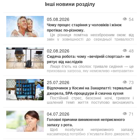
Інші новини розділу
05.08.2026
54
Чому процес старіння у чоловіків і жінок
протікає по-різному.
Ця різниця помітна неозброєним оком: від
змін у зовнішності до середньої тривалості
життя. Причини таких відмінностей лежать у
біології, гормональному фоні та навіть у звичках,
02.08.2026
48
які суспільство століттями культивувало у
Сидяча робота: чому «вечірній спортзал» не
представників обох статей. Давайте
рятує від наслідків
розглянемо, чому це так, і що з цього можна
взяти на замітку.
Лікарі б’ють на сполох: тривале сидіння — це
прихована загроза, яку неможливо «виправити»
одним вечірнім тренуванням. Існує навіть термін
«активний ледар» — це людина, яка тренується
25.07.2026
73
годину, але решту 23 години проводить без руху.
Відпочинок у Косині на Закарпатті: термальні
джерела, SPA-процедури й смачна кухня
Постійний стрес, безсонні ночі, тривоги і
шалений темп життя поступово виснажують
наші сили. Саме тому важливо обирати
відпочинок, де можна не просто розслабитись, а
04.07.2026
71
й подбати про своє здоров’я. Косино на
Головні причини виникнення неприємного
Закарпатті — це один із таких кофортних
запаху з рота.
куточків, де завдяки цілющим термальним
водам, сучасним wellness- і SPA-програмам, а
Щоб позбутися неприємного запаху,
також медичним послугам можна повністю
насамперед потрібно з’ясувати його джерело. У
відновити тіло і розум.
більшості випадків причиною стає підвищена