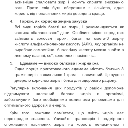
активніше спалювати жир і можуть сприяти зниженню
ваги. Проте слід бути обережним з кількістю, адже
користь від ненасичених жирів доведена краще.
Горіхи, як корисна жирна закуска
Всі види горіхів багаті на жири, і рекомендуються як
частина збалансованої дієти. Особливе місце серед них
займають волоські горіхи, багаті на омега-3 жирну
кислоту альфа-ліноленову кислоту (АЛК), яку організм не
виробляє самостійно. Аналогічну кислоту можна знайти в
лляному насінні, сої, коноплях і насінні чіа.
Едамаме — високо білкова і жирна їжа
Одна порція приготовленого едамаме містить близько 8
грамів жирів, з яких лише 1 грам — насичений. Це чудове
джерело корисних жирів і білка для здорового раціону.
Регулярне включення цих продуктів у раціон допоможе
підтримувати належний баланс жирів в організмі,
забезпечуючи його необхідними поживними речовинами для
оптимального здоров’я й енергії.
Крім того, важливо пам’ятати, що якість жирів має
першорядне значення. Уникайте трансжирів і надмірного
споживання насичених жирів на користь ненасичених і