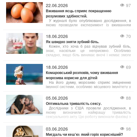
активність сіркобактерій, що мешкають на язиці
22.06.2026
97
і в гортані, які продукують леткі сполуки з різким
Вживання яєць сприяє покращенню
запахом.
розумових здібностей.
У журналі було опубліковано дослідження, в
якому проводили експеримент із вживанням
яєць дорослими людьми віком від 18 до 75 років.
Результати свідчать, що їжа з яйцями допомагає
18.06.2026
70
підвищити інтелект, зокрема покращуючи
Як швидко зняти зубний біль.
виконавчі когнітивні функції.
Кожен, хто хоча б раз відчував зубний біль,
знає, наскільки це неприємно. Особливо
складно, якщо біль виникає вночі і немає змоги
терміново потрапити до лікаря. Однак існують
кілька способів, які допоможуть полегшити біль.
18.06.2026
69
Комаровський розповів, чому вживання
морозива корисне для дітей
На його думку, морозиво сприяє зміцненню
імунної системи, особливо місцевого імунітету у
ротовій порожнині і корисне для мигдаликів.
Проте експерт підкреслює, що одне споживання
05.06.2026
88
морозива на місяць не принесе бажаного
Оптимальна тривалість сексу.
ефекту — необхідна постійність у вживанні.
Дослідники з США провели дослідження, в
якому визначили найкращу тривалість
сексуального акту. Цю роботу виконали фахівці з
Кентуккійського університету.
03.06.2026
98
Мигдаль чи кеш’ю: який горіх корисніший?