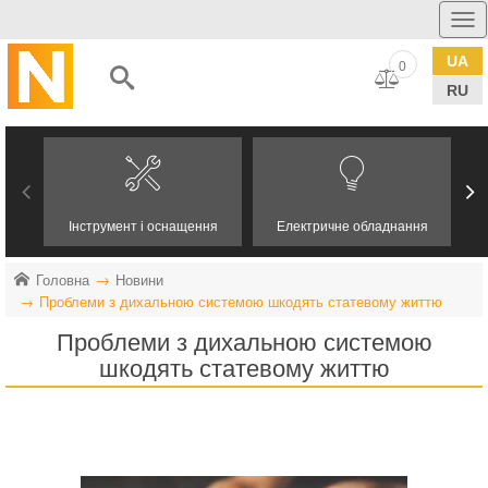
UA
0
RU
Інструмент і оснащення
Електричне обладнання
Головна
Новини
Проблеми з дихальною системою шкодять статевому життю
Проблеми з дихальною системою
шкодять статевому життю