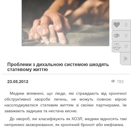
Відк
0
Пере
0
Порі
0
Проблеми з дихальною системою шкодять
статевому життю
23.05.2012
783
Медики впевнені, що люди, які страждають від хронічної
обструктивної хвороби легень, не можуть повною мірою
насолоджуватися статевим життям зі своїми партнерами, їм
заважають задишка та нестача кисню.
До хвороб, які класифікують як ХОЗЛ, медики відносять такі
неприємні захворювання, як хронічний бронхіт або емфізема.