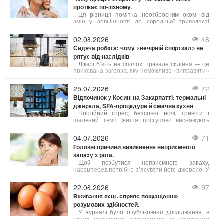
протікає по-різному.
Ця різниця помітна неозброєним оком: від
змін у зовнішності до середньої тривалості
життя. Причини таких відмінностей лежать у
біології, гормональному фоні та навіть у звичках,
02.08.2026
48
які суспільство століттями культивувало у
Сидяча робота: чому «вечірній спортзал» не
представників обох статей. Давайте
рятує від наслідків
розглянемо, чому це так, і що з цього можна
взяти на замітку.
Лікарі б’ють на сполох: тривале сидіння — це
прихована загроза, яку неможливо «виправити»
одним вечірнім тренуванням. Існує навіть термін
«активний ледар» — це людина, яка тренується
25.07.2026
72
годину, але решту 23 години проводить без руху.
Відпочинок у Косині на Закарпатті: термальні
джерела, SPA-процедури й смачна кухня
Постійний стрес, безсонні ночі, тривоги і
шалений темп життя поступово виснажують
наші сили. Саме тому важливо обирати
відпочинок, де можна не просто розслабитись, а
04.07.2026
71
й подбати про своє здоров’я. Косино на
Головні причини виникнення неприємного
Закарпатті — це один із таких кофортних
запаху з рота.
куточків, де завдяки цілющим термальним
водам, сучасним wellness- і SPA-програмам, а
Щоб позбутися неприємного запаху,
також медичним послугам можна повністю
насамперед потрібно з’ясувати його джерело. У
відновити тіло і розум.
більшості випадків причиною стає підвищена
активність сіркобактерій, що мешкають на язиці
22.06.2026
97
і в гортані, які продукують леткі сполуки з різким
Вживання яєць сприяє покращенню
запахом.
розумових здібностей.
У журналі було опубліковано дослідження, в