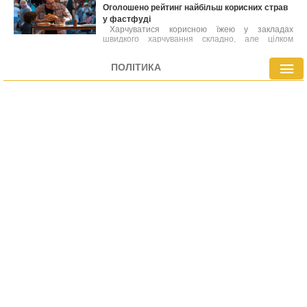
Оголошено рейтинг найбільш корисних страв
у фастфуді
Харчуватися корисною їжею у закладах
швидкого харчування складно, але цілком
можливо. Лікарі склали перелік найбільш
здорових варіантів фастфуду, які містять менше
ПОЛІТИКА
калорій або багатіші на вітаміни й мінерали
порівняно з іншими стравами меню.