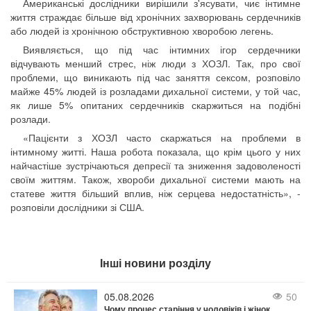
Американські дослідники вирішили з'ясувати, чиє інтимне
життя страждає більше від хронічних захворювань сердечників
або людей із хронічною обструктивною хворобою легень.
Виявляється, що під час інтимних ігор сердечники
відчувають менший стрес, ніж люди з ХОЗЛ. Так, про свої
проблеми, що виникають під час заняття сексом, розповіло
майже 45% людей із розладами дихальної системи, у той час,
як лише 5% опитаних сердечників скаржиться на подібні
розлади.
«Пацієнти з ХОЗЛ часто скаржаться на проблеми в
інтимному житті. Наша робота показала, що крім цього у них
найчастіше зустрічаються депресії та зниження задоволеності
своїм життям. Також, хвороби дихальної системи мають на
статеве життя більший вплив, ніж серцева недостатність», -
розповіли дослідники зі США.
Інші новини розділу
05.08.2026
50
Чому процес старіння у чоловіків і жінок