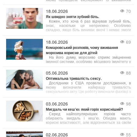
якому проводили експеримент із вживанням
яєць дорослими людьми віком від 18 до 75 років.
Результати свідчать, що їжа з яйцями допомагає
18.06.2026
70
підвищити інтелект, зокрема покращуючи
Як швидко зняти зубний біль.
виконавчі когнітивні функції.
Кожен, хто хоча б раз відчував зубний біль,
знає, наскільки це неприємно. Особливо
складно, якщо біль виникає вночі і немає змоги
терміново потрапити до лікаря. Однак існують
кілька способів, які допоможуть полегшити біль.
18.06.2026
69
Комаровський розповів, чому вживання
морозива корисне для дітей
На його думку, морозиво сприяє зміцненню
імунної системи, особливо місцевого імунітету у
ротовій порожнині і корисне для мигдаликів.
Проте експерт підкреслює, що одне споживання
05.06.2026
88
морозива на місяць не принесе бажаного
Оптимальна тривалість сексу.
ефекту — необхідна постійність у вживанні.
Дослідники з США провели дослідження, в
якому визначили найкращу тривалість
сексуального акту. Цю роботу виконали фахівці з
Кентуккійського університету.
03.06.2026
98
Мигдаль чи кеш’ю: який горіх корисніший?
Серед найпопулярніших горіхів часто
обирають мигдаль і кеш’ю. Обидва мають
корисні властивості, але відрізняються за своїм
поживним складом. Фахівці з харчування радять
робити вибір залежно від ваших індивідуальних
02.06.2026
55
потреб.