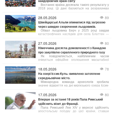
найдорожчих країн світу
навчання толерантності. У разі невиконання
цих умов йому загрожує півроку ув’язнення.
Востаннє країна досягала такого результату у
2018 році. Ці дані базуються на розрахунках
профспілки Viska, які враховують інформацію
від Eurostat та Центрального банку Ісландії, як
28.05.2026
89
повідомляє Bloomberg. Рівень цін в Ісландії, яку
Швейцарські Альпи опинилися під загрозою
часто називають "країною льоду та вогню",
через швидке скорочення льодовиків.
зараз приблизно на 3% вищий, ніж у Швейцарії.
Обвал льодовика Берч у 2025 році завдав
катастрофічних наслідків для села Блаттен —
близько 90% населеного пункту опинилися під
завалом.
27.05.2026
80
Німеччина досягла домовленості з Канадою
про закупівлю скрапленого природного газу
Як повідомляється, найближчим часом
очікується офіційне оголошення масштабної
угоди щодо експорту скрапленого газу з
північно-західної частини провінції Британська
18.05.2026
78
Колумбія до Німеччини.
На озері Іссик-Куль: виявлено затоплене
середньовічне місто.
Міжнародна команда археологів зробила
значне відкриття на дні киргизького озера Іссик-
Куль, виявивши залишки середньовічного міста.
Це знахідка, яку автори вже назвали однією з
17.05.2026
80
найважливіших за останні роки, порівнюють за
Вперше за останні 18 років Папа Римський
своєю значущістю з легендарною Атлантидою.
здійснить візит до Франції.
Папа Римський Лев XIV у вересні здійснить
апостольську поїздку до цієї країни, ставши