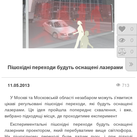
Відк
0
Пере
0
Порі
0
Пішохідні переходи будуть оснащені лазерами
11.05.2013
713
У Москві та Московській області незабаром можуть з'явитися
цікаві регульовані пішохідні переходи, які будуть оснащені
лазерами. Ця ідея пройшла попереднє схвалення, і вже,
вибрано підходящі місця, де проходитиме експеримент
Експериментальні пішохідні переходи будуть оснащені
лазерним проектором, який перебуватиме вище світлофора.
На пішохідному переході буде датчик руху, і при підході