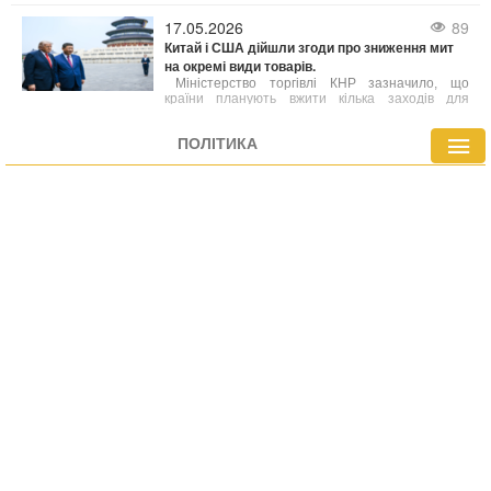
першим понтифіком за майже два десятиліття,
хто відвідає Францію.
17.05.2026
89
Китай і США дійшли згоди про зниження мит
на окремі види товарів.
Міністерство торгівлі КНР зазначило, що
країни планують вжити кілька заходів для
посилення співпраці, зокрема в аграрній сфері.
При цьому деталі угод поки що уточнюються.
ПОЛІТИКА