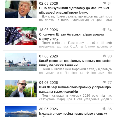
02.08.2026
34
США призупинили підготовку до масштабної
військової операції проти Ірану,
Дональд Трамп заявив, що пішов на цей крок
на прохання низки близькосхідних країн, аби
дати шанс мирному врегулюванню. Попри
готовність США до безпрецедентного силового
18.06.2026
64
тиску, пріоритетом було обрано укладення
Сполучені Штати Америки та Іран уклали
угоди, яка б гарантувала безпеку судноплавства
мирну угоду.
в Ормузькій протоці та ліквідацію ядерної
загрози з боку Тегерана. Ізраїль, за словами
Прем’єр-міністр Пакистану Шехбаз Шариф
Трампа, підтримує такий підхід.
повідомив, що між США та Іраном досягнуто
домовленість про негайне і безстрокове
припинення військових дій.
07.06.2026
90
Китай розпочав спеціальну морську операцію
біля узбережжя Тайваню.
Пекін ініціював цей морський захід у відповідь
на угоду між Японією та Філіппінами. До
патрулювання залучені підрозділи з кількох
провінцій, а також китайська берегова охорона.
04.06.2026
77
Шая Лабаф визнав свою провину у справі про
напад на трьох чоловіків
Подія сталася в лютому 2026 року під час
святкувань Марді Гра. Після укладення угоди з
прокуратурою суд призначив Лабафа два роки
випробувального терміну. Крім цього, актор має
30.05.2026
85
пройти курс лікування від алкогольної
Ісландія знову посіла перше місце у списку
залежності, тренінги з контролю над гнівом та