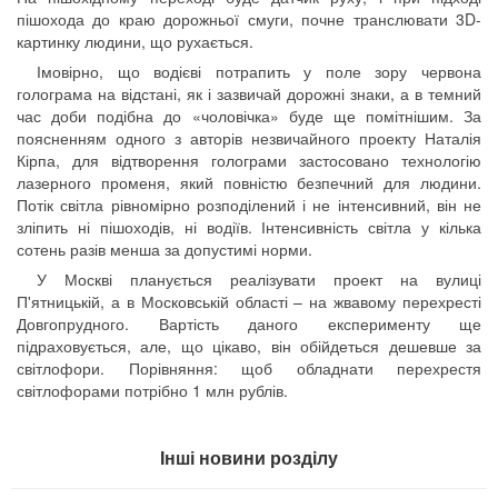
пішохода до краю дорожньої смуги, почне транслювати 3D-
картинку людини, що рухається.
Імовірно, що водієві потрапить у поле зору червона
голограма на відстані, як і зазвичай дорожні знаки, а в темний
час доби подібна до «чоловічка» буде ще помітнішим. За
поясненням одного з авторів незвичайного проекту Наталія
Кірпа, для відтворення голограми застосовано технологію
лазерного променя, який повністю безпечний для людини.
Потік світла рівномірно розподілений і не інтенсивний, він не
зліпить ні пішоходів, ні водіїв. Інтенсивність світла у кілька
сотень разів менша за допустимі норми.
У Москві планується реалізувати проект на вулиці
П'ятницькій, а в Московській області – на жвавому перехресті
Довгопрудного. Вартість даного експерименту ще
підраховується, але, що цікаво, він обійдеться дешевше за
світлофори. Порівняння: щоб обладнати перехрестя
світлофорами потрібно 1 млн рублів.
Інші новини розділу