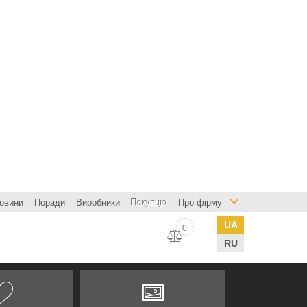
овини
Поради
Виробники
Покупцю
Про фірму
UA
0
RU