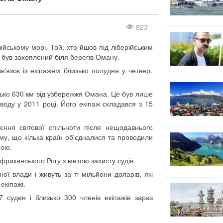
823
йському морі. Той, хто йшов під ліберійським
був захоплений біля берегів Оману.
'язок із екіпажем близько полудня у четвер.
зько 630 км від узбережжя Омана. Це був лише
воду у 2011 році. Його екіпаж складався з 15
єння світової спільноти після нещодавнього
тому, що кілька країн об'єдналися та проводили
ною.
риканського Рогу з метою захисту судів.
ї влади і живуть за ті мільйони доларів, які
екіпажі.
7 суден і близько 300 членів екіпажів зараз