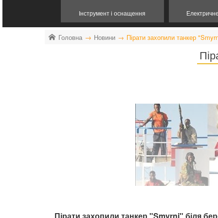
Інструмент і оснащення
Електричн
Головна
Новини
Пірати захопили танкер "Smyrn
Пір
Пірати захопили танкер "Smyrni" біля бе