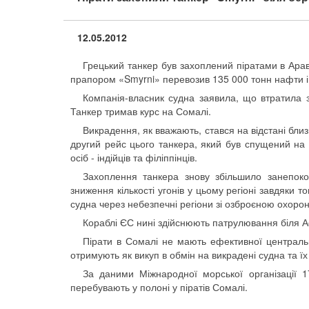
12.05.2012
Грецький танкер був захоплений піратами в Араві
прапором «Smyrni» перевозив 135 000 тонн нафти і 
Компанія-власник судна заявила, що втратила зв
Танкер тримав курс на Сомалі.
Викрадення, як вважають, стався на відстані бли
другий рейс цього танкера, який був спущений на 
осіб - індійців та філіппінців.
Захоплення танкера знову збільшило занепоко
зниження кількості угонів у цьому регіоні завдяки 
судна через небезпечні регіони зі озброєною охоро
Кораблі ЄС нині здійснюють патрулювання біля Аф
Пірати в Сомалі не мають ефективної центрально
отримують як викуп в обмін на викрадені судна та їх 
За даними Міжнародної морської організації 1
перебувають у полоні у піратів Сомалі.