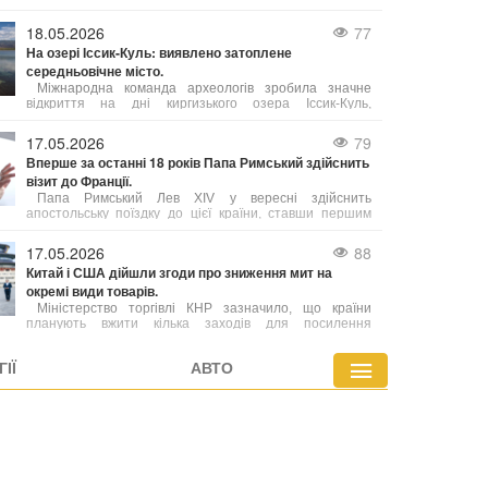
скрапленого газу з північно-західної частини провінції
Британська Колумбія до Німеччини.
18.05.2026
77
На озері Іссик-Куль: виявлено затоплене
середньовічне місто.
Міжнародна команда археологів зробила значне
відкриття на дні киргизького озера Іссик-Куль,
виявивши залишки середньовічного міста. Це знахідка,
яку автори вже назвали однією з найважливіших за
17.05.2026
79
останні роки, порівнюють за своєю значущістю з
Вперше за останні 18 років Папа Римський здійснить
легендарною Атлантидою.
візит до Франції.
Папа Римський Лев XIV у вересні здійснить
апостольську поїздку до цієї країни, ставши першим
понтифіком за майже два десятиліття, хто відвідає
Францію.
17.05.2026
88
Китай і США дійшли згоди про зниження мит на
окремі види товарів.
Міністерство торгівлі КНР зазначило, що країни
планують вжити кілька заходів для посилення
співпраці, зокрема в аграрній сфері. При цьому деталі
угод поки що уточнюються.
ІЇ
АВТО