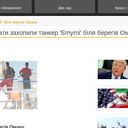
е обладнання
Дім, сад
Краса і
i" біля берегів Оману
ати захопили танкер 'Smyrni' біля берегів О
регів Оману