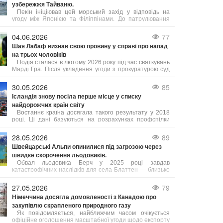
узбережжя Тайваню.
Пекін ініціював цей морський захід у відповідь на
угоду між Японією та Філіппінами. До патрулювання
залучені підрозділи з кількох провінцій, а також
китайська берегова охорона.
04.06.2026
77
Шая Лабаф визнав свою провину у справі про напад
на трьох чоловіків
Подія сталася в лютому 2026 року під час святкувань
Марді Гра. Після укладення угоди з прокуратурою суд
призначив Лабафа два роки випробувального терміну.
Крім цього, актор має пройти курс лікування від
30.05.2026
85
алкогольної залежності, тренінги з контролю над гнівом
Ісландія знову посіла перше місце у списку
та навчання толерантності. У разі невиконання цих
найдорожчих країн світу
умов йому загрожує півроку ув’язнення.
Востаннє країна досягала такого результату у 2018
році. Ці дані базуються на розрахунках профспілки
Viska, які враховують інформацію від Eurostat та
Центрального банку Ісландії, як повідомляє Bloomberg.
28.05.2026
89
Рівень цін в Ісландії, яку часто називають "країною
Швейцарські Альпи опинилися під загрозою через
льоду та вогню", зараз приблизно на 3% вищий, ніж у
швидке скорочення льодовиків.
Швейцарії.
Обвал льодовика Берч у 2025 році завдав
катастрофічних наслідків для села Блаттен — близько
90% населеного пункту опинилися під завалом.
27.05.2026
79
Німеччина досягла домовленості з Канадою про
закупівлю скрапленого природного газу
Як повідомляється, найближчим часом очікується
офіційне оголошення масштабної угоди щодо експорту