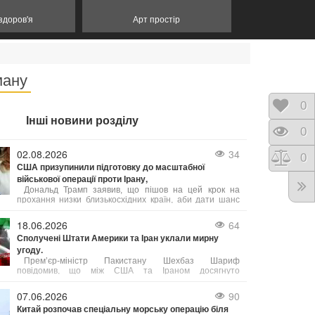
 здоров'я
Арт простір
ману
Відк
0
Інші новини розділу
Пере
0
02.08.2026
34
Порі
0
США призупинили підготовку до масштабної
військової операції проти Ірану,
Дональд Трамп заявив, що пішов на цей крок на
прохання низки близькосхідних країн, аби дати шанс
мирному врегулюванню. Попри готовність США до
безпрецедентного силового тиску, пріоритетом було
18.06.2026
64
обрано укладення угоди, яка б гарантувала безпеку
Сполучені Штати Америки та Іран уклали мирну
судноплавства в Ормузькій протоці та ліквідацію
угоду.
ядерної загрози з боку Тегерана. Ізраїль, за словами
Трампа, підтримує такий підхід.
Прем’єр-міністр Пакистану Шехбаз Шариф
повідомив, що між США та Іраном досягнуто
домовленість про негайне і безстрокове припинення
військових дій.
07.06.2026
90
Китай розпочав спеціальну морську операцію біля