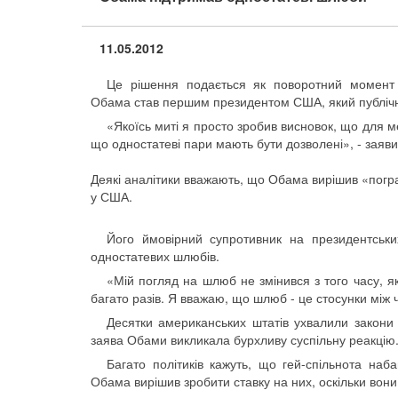
11.05.2012
Це рішення подається як поворотний момент 
Обама став першим президентом США, який публічн
«Якоїсь миті я просто зробив висновок, що для м
що одностатеві пари мають бути дозволені», - заявив
Деякі аналітики вважають, що Обама вирішив «погра
у США.
Його ймовірний супротивник на президентськи
одностатевих шлюбів.
«Мій погляд на шлюб не змінився з того часу, як
багато разів. Я вважаю, що шлюб - це стосунки між ч
Десятки американських штатів ухвалили закони
заява Обами викликала бурхливу суспільну реакцію
Багато політиків кажуть, що гей-спільнота на
Обама вирішив зробити ставку на них, оскільки вони