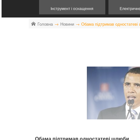
Інструмент і оснащення
Електричн
Головна
Новини
Обама підтримав одностатеві
Обама підтримав одностатеві шлюби