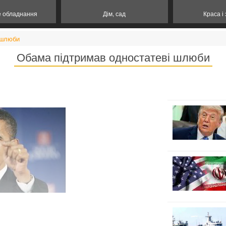
е обладнання
Дім, сад
Краса і
 шлюби
Обама підтримав одностатеві шлюби