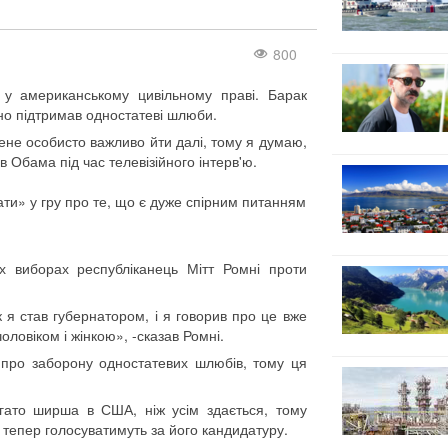
800
у американському цивільному праві. Барак
о підтримав одностатеві шлюби.
ене особисто важливо йти далі, тому я думаю,
 Обама під час телевізійного інтерв'ю.
ти» у гру про те, що є дуже спірним питанням
х виборах республіканець Мітт Ромні проти
 я став губернатором, і я говорив про це вже
оловіком і жінкою», -сказав Ромні.
 про заборону одностатевих шлюбів, тому ця
.
багато ширша в США, ніж усім здається, тому
 тепер голосуватимуть за його кандидатуру.