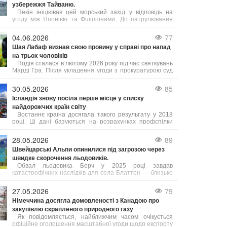
узбережжя Тайваню.
Пекін ініціював цей морський захід у відповідь на
угоду між Японією та Філіппінами. До патрулювання
залучені підрозділи з кількох провінцій, а також
китайська берегова охорона.
04.06.2026
77
Шая Лабаф визнав свою провину у справі про напад
на трьох чоловіків
Подія сталася в лютому 2026 року під час святкувань
Марді Гра. Після укладення угоди з прокуратурою суд
призначив Лабафа два роки випробувального терміну.
Крім цього, актор має пройти курс лікування від
30.05.2026
85
алкогольної залежності, тренінги з контролю над гнівом
Ісландія знову посіла перше місце у списку
та навчання толерантності. У разі невиконання цих
найдорожчих країн світу
умов йому загрожує півроку ув’язнення.
Востаннє країна досягала такого результату у 2018
році. Ці дані базуються на розрахунках профспілки
Viska, які враховують інформацію від Eurostat та
Центрального банку Ісландії, як повідомляє Bloomberg.
28.05.2026
89
Рівень цін в Ісландії, яку часто називають "країною
Швейцарські Альпи опинилися під загрозою через
льоду та вогню", зараз приблизно на 3% вищий, ніж у
швидке скорочення льодовиків.
Швейцарії.
Обвал льодовика Берч у 2025 році завдав
катастрофічних наслідків для села Блаттен — близько
90% населеного пункту опинилися під завалом.
27.05.2026
79
Німеччина досягла домовленості з Канадою про
закупівлю скрапленого природного газу
Як повідомляється, найближчим часом очікується
офіційне оголошення масштабної угоди щодо експорту