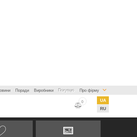
овини
Поради
Виробники
Покупцю
Про фірму
UA
0
RU