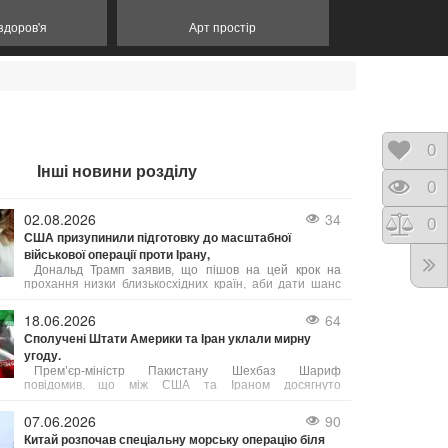
 здоров'я
Арт простір
Відк
0
Інші новини розділу
Пере
0
02.08.2026
34
Порі
0
США призупинили підготовку до масштабної
військової операції проти Ірану,
Дональд Трамп заявив, що пішов на цей крок на
прохання низки близькосхідних країн, аби дати шанс
мирному врегулюванню. Попри готовність США до
безпрецедентного силового тиску, пріоритетом було
18.06.2026
64
обрано укладення угоди, яка б гарантувала безпеку
Сполучені Штати Америки та Іран уклали мирну
судноплавства в Ормузькій протоці та ліквідацію
угоду.
ядерної загрози з боку Тегерана. Ізраїль, за словами
Трампа, підтримує такий підхід.
Прем’єр-міністр Пакистану Шехбаз Шариф
повідомив, що між США та Іраном досягнуто
домовленість про негайне і безстрокове припинення
військових дій.
07.06.2026
90
Китай розпочав спеціальну морську операцію біля