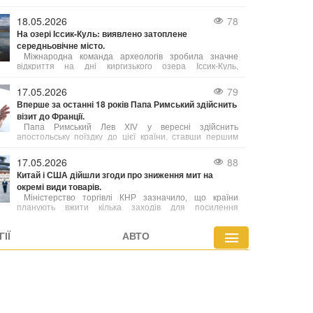
скрапленого газу з північно-західної частини провінції
Британська Колумбія до Німеччини.
18.05.2026
78
На озері Іссик-Куль: виявлено затоплене
середньовічне місто.
Міжнародна команда археологів зробила значне
відкриття на дні киргизького озера Іссик-Куль,
виявивши залишки середньовічного міста. Це знахідка,
яку автори вже назвали однією з найважливіших за
17.05.2026
79
останні роки, порівнюють за своєю значущістю з
Вперше за останні 18 років Папа Римський здійснить
легендарною Атлантидою.
візит до Франції.
Папа Римський Лев XIV у вересні здійснить
апостольську поїздку до цієї країни, ставши першим
понтифіком за майже два десятиліття, хто відвідає
Францію.
17.05.2026
88
Китай і США дійшли згоди про зниження мит на
окремі види товарів.
Міністерство торгівлі КНР зазначило, що країни
планують вжити кілька заходів для посилення
співпраці, зокрема в аграрній сфері. При цьому деталі
угод поки що уточнюються.
ІЇ
АВТО