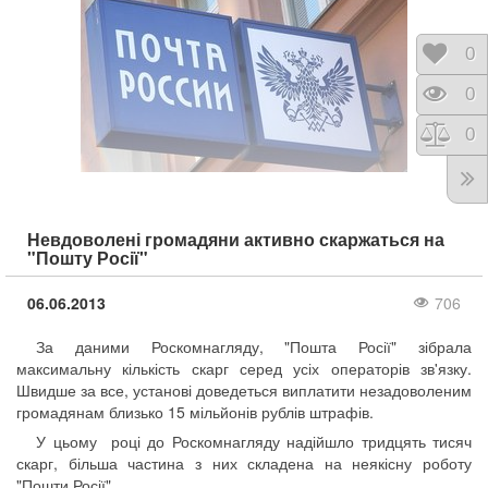
Відк
0
Пере
0
Порі
0
Невдоволені громадяни активно скаржаться на
"Пошту Росії"
06.06.2013
706
За даними Роскомнагляду, "Пошта Росії" зібрала
максимальну кількість скарг серед усіх операторів зв'язку.
Швидше за все, установі доведеться виплатити незадоволеним
громадянам близько 15 мільйонів рублів штрафів.
У цьому році до Роскомнагляду надійшло тридцять тисяч
скарг, більша частина з них складена на неякісну роботу
"Пошти Росії".