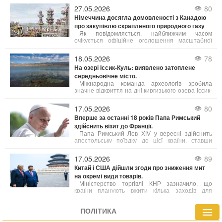
завалом.
27.05.2026
80
Німеччина досягла домовленості з Канадою
про закупівлю скрапленого природного газу
Як повідомляється, найближчим часом
очікується офіційне оголошення масштабної
угоди щодо експорту скрапленого газу з
північно-західної частини провінції Британська
18.05.2026
78
Колумбія до Німеччини.
На озері Іссик-Куль: виявлено затоплене
середньовічне місто.
Міжнародна команда археологів зробила
значне відкриття на дні киргизького озера Іссик-
Куль, виявивши залишки середньовічного міста.
Це знахідка, яку автори вже назвали однією з
17.05.2026
80
найважливіших за останні роки, порівнюють за
Вперше за останні 18 років Папа Римський
своєю значущістю з легендарною Атлантидою.
здійснить візит до Франції.
Папа Римський Лев XIV у вересні здійснить
апостольську поїздку до цієї країни, ставши
першим понтифіком за майже два десятиліття,
хто відвідає Францію.
17.05.2026
89
Китай і США дійшли згоди про зниження мит
на окремі види товарів.
Міністерство торгівлі КНР зазначило, що
країни планують вжити кілька заходів для
посилення співпраці, зокрема в аграрній сфері.
При цьому деталі угод поки що уточнюються.
ПОЛІТИКА