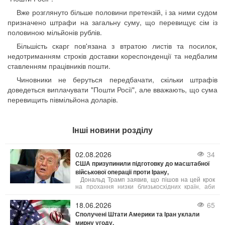
Вже розглянуто більше половини претензій, і за ними судом
призначено штрафи на загальну суму, що перевищує сім із
половиною мільйонів рублів.
Більшість скарг пов'язана з втратою листів та посилок,
недотриманням строків доставки кореспонденції та недбалим
ставленням працівників пошти.
Чиновники не беруться передбачати, скільки штрафів
доведеться виплачувати "Пошти Росії", але вважають, що сума
перевищить півмільйона доларів.
Інші новини розділу
02.08.2026
34
США призупинили підготовку до масштабної
військової операції проти Ірану,
Дональд Трамп заявив, що пішов на цей крок
на прохання низки близькосхідних країн, аби
дати шанс мирному врегулюванню. Попри
готовність США до безпрецедентного силового
18.06.2026
65
тиску, пріоритетом було обрано укладення
Сполучені Штати Америки та Іран уклали
угоди, яка б гарантувала безпеку судноплавства
мирну угоду.
в Ормузькій протоці та ліквідацію ядерної