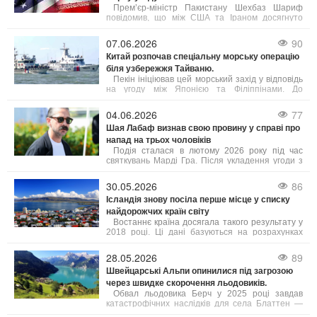
загрози з боку Тегерана. Ізраїль, за словами
Прем’єр-міністр Пакистану Шехбаз Шариф
Трампа, підтримує такий підхід.
повідомив, що між США та Іраном досягнуто
домовленість про негайне і безстрокове
припинення військових дій.
07.06.2026
90
Китай розпочав спеціальну морську операцію
біля узбережжя Тайваню.
Пекін ініціював цей морський захід у відповідь
на угоду між Японією та Філіппінами. До
патрулювання залучені підрозділи з кількох
провінцій, а також китайська берегова охорона.
04.06.2026
77
Шая Лабаф визнав свою провину у справі про
напад на трьох чоловіків
Подія сталася в лютому 2026 року під час
святкувань Марді Гра. Після укладення угоди з
прокуратурою суд призначив Лабафа два роки
випробувального терміну. Крім цього, актор має
30.05.2026
86
пройти курс лікування від алкогольної
Ісландія знову посіла перше місце у списку
залежності, тренінги з контролю над гнівом та
найдорожчих країн світу
навчання толерантності. У разі невиконання
цих умов йому загрожує півроку ув’язнення.
Востаннє країна досягала такого результату у
2018 році. Ці дані базуються на розрахунках
профспілки Viska, які враховують інформацію
від Eurostat та Центрального банку Ісландії, як
28.05.2026
89
повідомляє Bloomberg. Рівень цін в Ісландії, яку
Швейцарські Альпи опинилися під загрозою
часто називають "країною льоду та вогню",
через швидке скорочення льодовиків.
зараз приблизно на 3% вищий, ніж у Швейцарії.
Обвал льодовика Берч у 2025 році завдав
катастрофічних наслідків для села Блаттен —
близько 90% населеного пункту опинилися під