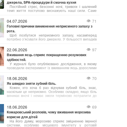
джерела, SPA-процедури й смачна кухня
Постійний стрес, безсонні ночі, тривоги і шалений
темп життя поступово виснажують наші сили. Саме
тому важливо обирати відпочинок, де можна не просто
розслабитись, а й подбати про своє здоров’я. Косино
04.07.2026
71
на Закарпатті — це один із таких кофортних куточків,
Головні причини виникнення неприємного запаху з
де завдяки цілющим термальним водам, сучасним
рота.
wellness- і SPA-програмам, а також медичним послугам
можна повністю відновити тіло і розум.
Щоб позбутися неприємного запаху, насамперед
потрібно з’ясувати його джерело. У більшості випадків
причиною стає підвищена активність сіркобактерій, що
мешкають на язиці і в гортані, які продукують леткі
22.06.2026
97
сполуки з різким запахом.
Вживання яєць сприяє покращенню розумових
здібностей.
У журналі було опубліковано дослідження, в якому
проводили експеримент із вживанням яєць дорослими
людьми віком від 18 до 75 років. Результати свідчать,
що їжа з яйцями допомагає підвищити інтелект,
18.06.2026
70
зокрема покращуючи виконавчі когнітивні функції.
Як швидко зняти зубний біль.
Кожен, хто хоча б раз відчував зубний біль, знає,
наскільки це неприємно. Особливо складно, якщо біль
виникає вночі і немає змоги терміново потрапити до
лікаря. Однак існують кілька способів, які допоможуть
полегшити біль.
18.06.2026
69
Комаровський розповів, чому вживання морозива
корисне для дітей
На його думку, морозиво сприяє зміцненню імунної
системи, особливо місцевого імунітету у ротовій