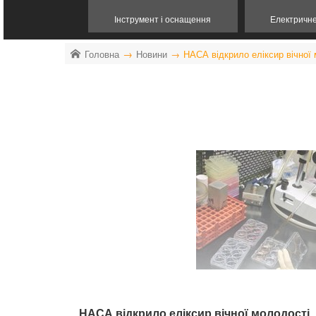
Інструмент і оснащення
Електричн
Головна
Новини
НАСА відкрило еліксир вічної
НАСА відкрило еліксир вічної молодості