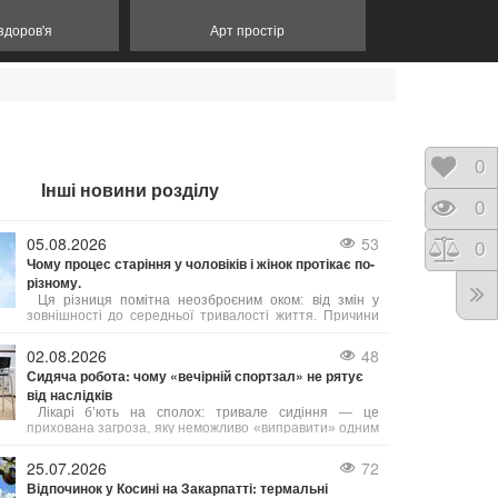
 здоров'я
Арт простір
Відк
0
Інші новини розділу
Пере
0
05.08.2026
53
Порі
0
Чому процес старіння у чоловіків і жінок протікає по-
різному.
Ця різниця помітна неозброєним оком: від змін у
зовнішності до середньої тривалості життя. Причини
таких відмінностей лежать у біології, гормональному
фоні та навіть у звичках, які суспільство століттями
02.08.2026
48
культивувало у представників обох статей. Давайте
Сидяча робота: чому «вечірній спортзал» не рятує
розглянемо, чому це так, і що з цього можна взяти на
від наслідків
замітку.
Лікарі б’ють на сполох: тривале сидіння — це
прихована загроза, яку неможливо «виправити» одним
вечірнім тренуванням. Існує навіть термін «активний
ледар» — це людина, яка тренується годину, але
25.07.2026
72
решту 23 години проводить без руху.
Відпочинок у Косині на Закарпатті: термальні