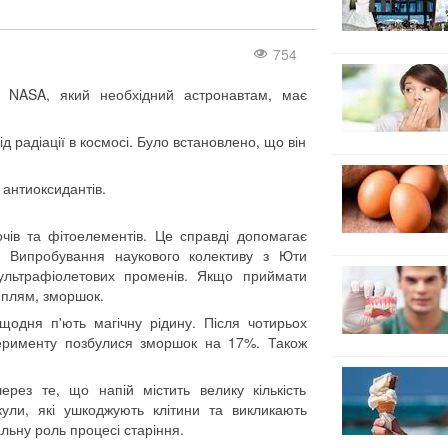
754
х NASA, який необхідний астронавтам, має
д радіації в космосі. Було встановлено, що він
 антиоксидантів.
очів та фітоелементів. Це справді допомагає
ї. Випробування наукового колективу з Юти
 ультрафіолетових променів. Якщо приймати
х плям, зморшок.
щодня п'ють магічну рідину. Після чотирьох
перименту позбулися зморшок на 17%. Також
рез те, що напій містить велику кількість
кули, які ушкоджують клітини та викликають
льну роль процесі старіння.