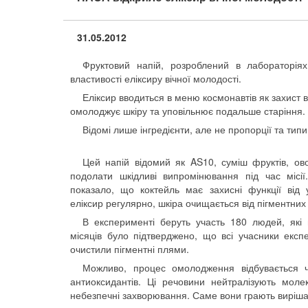
31.05.2012
Фруктовий напій, розроблений в лабораторія
властивості еліксиру вічної молодості.
Еліксир вводиться в меню космонавтів як захист ві
омолоджує шкіру та уповільнює подальше старіння.
Відомі лише інгредієнти, але не пропорції та типи
Цей напій відомий як AS10, суміш фруктів, ов
подолати шкідливі випромінювання під час місі
показало, що коктейль має захисні функції від
еліксир регулярно, шкіра очищається від пігментни
В експерименті беруть участь 180 людей, які 
місяців було підтверджено, що всі учасники екс
очистили пігментні плями.
Можливо, процес омолодження відбувається че
антиоксидантів. Ці речовини нейтралізують моле
небезпечні захворювання. Саме вони грають виріша