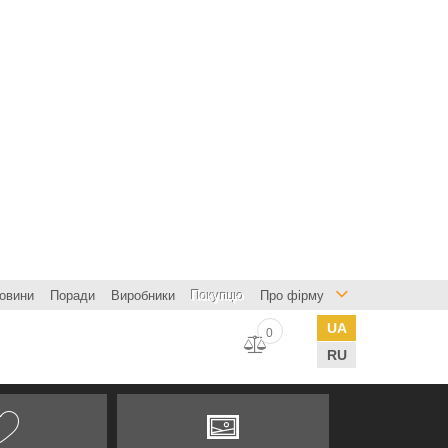
овини
Поради
Виробники
Покупцю
Про фірму
UA
0
RU