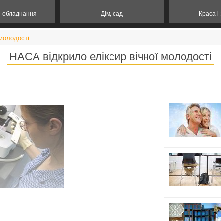
е обладнання
Дім, сад
Краса і
 молодості
НАСА відкрило еліксир вічної молодості