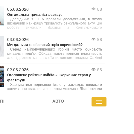
порожнині і корисне для мигдаликів. Проте експерт
підкреслює, що одне споживання морозива на місяць
05.06.2026
88
не принесе бажаного ефекту — необхідна постійність
Оптимальна тривалість сексу.
у вживанні.
Дослідники з США провели дослідження, в якому
визначили найкращу тривалість сексуального акту. Цю
роботу виконали фахівці з Кентуккійського
університету.
03.06.2026
98
Мигдаль чи кеш’ю: який горіх корисніший?
Серед найпопулярніших горіхів часто обирають
мигдаль і кеш’ю. Обидва мають корисні властивості,
але відрізняються за своїм поживним складом. Фахівці
з харчування радять робити вибір залежно від ваших
індивідуальних потреб.
02.06.2026
56
Оголошено рейтинг найбільш корисних страв у
фастфуді
Харчуватися корисною їжею у закладах швидкого
харчування складно, але цілком можливо. Лікарі склали
перелік найбільш здорових варіантів фастфуду, які
містять менше калорій або багатіші на вітаміни й
ІЇ
АВТО
мінерали порівняно з іншими стравами меню.