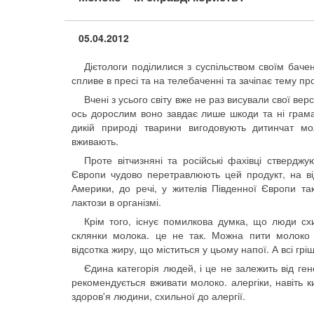
05.04.2012
Дієтологи поділилися з суспільством своїм баче
спливе в пресі та на телебаченні та зачіпає тему пр
Вчені з усього світу вже не раз висували свої верс
ось дорослим воно завдає лише шкоди та ні грама 
дикій природі тварини вигодовують дитинчат м
вживають.
Проте вітчизняні та російські фахівці стверджую
Європи чудово перетравлюють цей продукт, на від
Америки, до речі, у жителів Південної Європи та
лактози в організмі.
Крім того, існує помилкова думка, що люди сх
склянки молока. це не так. Можна пити молоко 
відсотка жиру, що міститься у цьому напої. А всі грі
Єдина категорія людей, і це не залежить від ге
рекомендується вживати молоко. алергіки, навіть 
здоров'я людини, схильної до алергії.