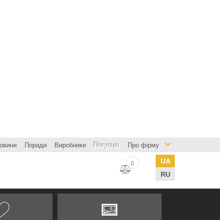
овини
Поради
Виробники
Покупцю
Про фірму
UA
0
RU