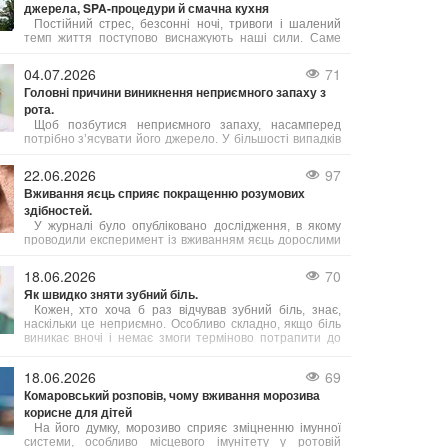
джерела, SPA-процедури й смачна кухня
Постійний стрес, безсонні ночі, тривоги і шалений
темп життя поступово виснажують наші сили. Саме
тому важливо обирати відпочинок, де можна не просто
розслабитись, а й подбати про своє здоров’я. Косино
04.07.2026
71
на Закарпатті — це один із таких кофортних куточків,
Головні причини виникнення неприємного запаху з
де завдяки цілющим термальним водам, сучасним
рота.
wellness- і SPA-програмам, а також медичним послугам
можна повністю відновити тіло і розум.
Щоб позбутися неприємного запаху, насамперед
потрібно з’ясувати його джерело. У більшості випадків
причиною стає підвищена активність сіркобактерій, що
мешкають на язиці і в гортані, які продукують леткі
22.06.2026
97
сполуки з різким запахом.
Вживання яєць сприяє покращенню розумових
здібностей.
У журналі було опубліковано дослідження, в якому
проводили експеримент із вживанням яєць дорослими
людьми віком від 18 до 75 років. Результати свідчать,
що їжа з яйцями допомагає підвищити інтелект,
18.06.2026
70
зокрема покращуючи виконавчі когнітивні функції.
Як швидко зняти зубний біль.
Кожен, хто хоча б раз відчував зубний біль, знає,
наскільки це неприємно. Особливо складно, якщо біль
виникає вночі і немає змоги терміново потрапити до
лікаря. Однак існують кілька способів, які допоможуть
полегшити біль.
18.06.2026
69
Комаровський розповів, чому вживання морозива
корисне для дітей
На його думку, морозиво сприяє зміцненню імунної
системи, особливо місцевого імунітету у ротовій