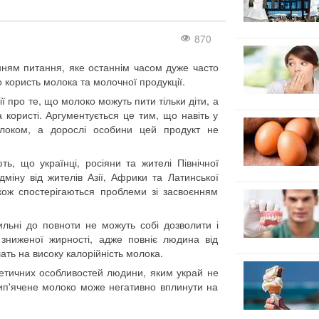
870
нням питання, яке останнім часом дуже часто
о користь молока та молочної продукції.
ії про те, що молоко можуть пити тільки діти, а
користі. Аргументується це тим, що навіть у
олоком, а дорослі особини цей продукт не
ть, що українці, росіяни та жителі Північної
міну від жителів Азії, Африки та Латинської
кож спостерігаються проблеми зі засвоєнням
ильні до повноти не можуть собі дозволити і
зниженої жирності, адже повніє людина від
шать на високу калорійність молока.
нетичних особливостей людини, яким украй не
кип'ячене молоко може негативно вплинути на