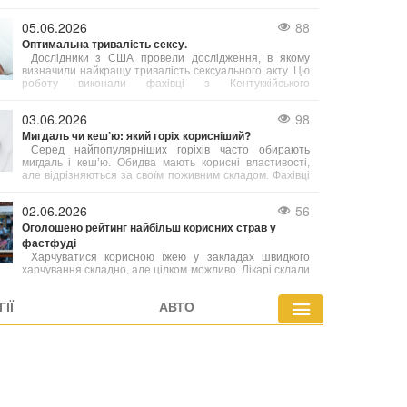
порожнині і корисне для мигдаликів. Проте експерт
підкреслює, що одне споживання морозива на місяць
05.06.2026
88
не принесе бажаного ефекту — необхідна постійність
Оптимальна тривалість сексу.
у вживанні.
Дослідники з США провели дослідження, в якому
визначили найкращу тривалість сексуального акту. Цю
роботу виконали фахівці з Кентуккійського
університету.
03.06.2026
98
Мигдаль чи кеш’ю: який горіх корисніший?
Серед найпопулярніших горіхів часто обирають
мигдаль і кеш’ю. Обидва мають корисні властивості,
але відрізняються за своїм поживним складом. Фахівці
з харчування радять робити вибір залежно від ваших
індивідуальних потреб.
02.06.2026
56
Оголошено рейтинг найбільш корисних страв у
фастфуді
Харчуватися корисною їжею у закладах швидкого
харчування складно, але цілком можливо. Лікарі склали
перелік найбільш здорових варіантів фастфуду, які
містять менше калорій або багатіші на вітаміни й
ІЇ
АВТО
мінерали порівняно з іншими стравами меню.