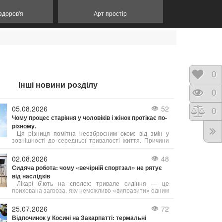
 здоров'я
Арт простір
Відк
0
Інші новини розділу
Пере
0
05.08.2026
52
Порі
0
Чому процес старіння у чоловіків і жінок протікає по-
різному.
Ця різниця помітна неозброєним оком: від змін у
зовнішності до середньої тривалості життя. Причини
таких відмінностей лежать у біології, гормональному
фоні та навіть у звичках, які суспільство століттями
02.08.2026
48
культивувало у представників обох статей. Давайте
Сидяча робота: чому «вечірній спортзал» не рятує
розглянемо, чому це так, і що з цього можна взяти на
від наслідків
замітку.
Лікарі б’ють на сполох: тривале сидіння — це
прихована загроза, яку неможливо «виправити» одним
вечірнім тренуванням. Існує навіть термін «активний
ледар» — це людина, яка тренується годину, але
25.07.2026
72
решту 23 години проводить без руху.
Відпочинок у Косині на Закарпатті: термальні