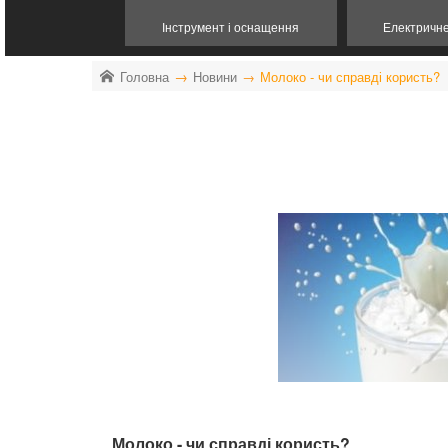
Інструмент і оснащення
Електричн
Головна
Новини
Молоко - чи справді користь?
Молоко - чи справді користь?