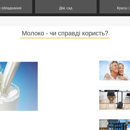
е обладнання
Дім, сад
Краса і
Молоко - чи справді користь?