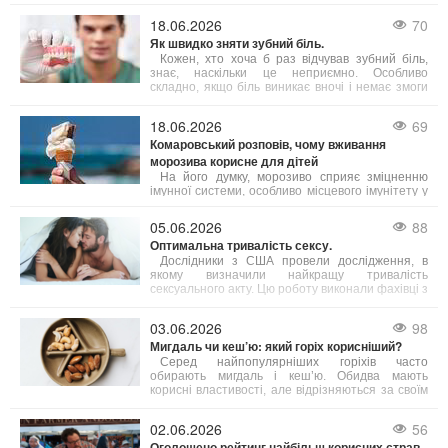
яєць дорослими людьми віком від 18 до 75 років.
Результати свідчать, що їжа з яйцями допомагає
18.06.2026
70
підвищити інтелект, зокрема покращуючи
Як швидко зняти зубний біль.
виконавчі когнітивні функції.
Кожен, хто хоча б раз відчував зубний біль,
знає, наскільки це неприємно. Особливо
складно, якщо біль виникає вночі і немає змоги
терміново потрапити до лікаря. Однак існують
кілька способів, які допоможуть полегшити біль.
18.06.2026
69
Комаровський розповів, чому вживання
морозива корисне для дітей
На його думку, морозиво сприяє зміцненню
імунної системи, особливо місцевого імунітету у
ротовій порожнині і корисне для мигдаликів.
Проте експерт підкреслює, що одне споживання
05.06.2026
88
морозива на місяць не принесе бажаного
Оптимальна тривалість сексу.
ефекту — необхідна постійність у вживанні.
Дослідники з США провели дослідження, в
якому визначили найкращу тривалість
сексуального акту. Цю роботу виконали фахівці з
Кентуккійського університету.
03.06.2026
98
Мигдаль чи кеш’ю: який горіх корисніший?
Серед найпопулярніших горіхів часто
обирають мигдаль і кеш’ю. Обидва мають
корисні властивості, але відрізняються за своїм
поживним складом. Фахівці з харчування радять
робити вибір залежно від ваших індивідуальних
02.06.2026
56
потреб.
Оголошено рейтинг найбільш корисних страв