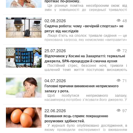
протікає по-різному.
Ця різниця помітна неозброєним оком: від
змін у зовнішності до середньої тривалості
життя. Причини таких відмінностей лежать у
біології, гормональному фоні та навіть у звичках,
02.08.2026
48
які суспільство століттями культивувало у
Сидяча робота: чому «вечірній спортзал» не
представників обох статей. Давайте
рятує від наслідків
розглянемо, чому це так, і що з цього можна
взяти на замітку.
Лікарі б’ють на сполох: тривале сидіння — це
прихована загроза, яку неможливо «виправити»
одним вечірнім тренуванням. Існує навіть термін
«активний ледар» — це людина, яка тренується
25.07.2026
72
годину, але решту 23 години проводить без руху.
Відпочинок у Косині на Закарпатті: термальні
джерела, SPA-процедури й смачна кухня
Постійний стрес, безсонні ночі, тривоги і
шалений темп життя поступово виснажують
наші сили. Саме тому важливо обирати
відпочинок, де можна не просто розслабитись, а
04.07.2026
71
й подбати про своє здоров’я. Косино на
Головні причини виникнення неприємного
Закарпатті — це один із таких кофортних
запаху з рота.
куточків, де завдяки цілющим термальним
водам, сучасним wellness- і SPA-програмам, а
Щоб позбутися неприємного запаху,
також медичним послугам можна повністю
насамперед потрібно з’ясувати його джерело. У
відновити тіло і розум.
більшості випадків причиною стає підвищена
активність сіркобактерій, що мешкають на язиці
22.06.2026
97
і в гортані, які продукують леткі сполуки з різким
Вживання яєць сприяє покращенню
запахом.
розумових здібностей.
У журналі було опубліковано дослідження, в
якому проводили експеримент із вживанням