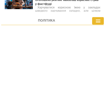
у фастфуді
Харчуватися корисною їжею у закладах
швидкого харчування складно, але цілком
можливо. Лікарі склали перелік найбільш
здорових варіантів фастфуду, які містять менше
ПОЛІТИКА
калорій або багатіші на вітаміни й мінерали
порівняно з іншими стравами меню.