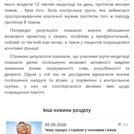
якого входили 12 хвилин медитації на день, протягом восьми
тижнів. . Крім того, була контрольна група, яка займалася
прослуховуванням класичної музики протягом того ж періоду
протягом 8 тижнів.
Попередні результати показали значне збільшення
мозкового кровотоку у хворих, особливо у префронтальній,
лобовій та тім'яній корі мозку, а також у пацієнтів покращилися
когнітивні функції.
Отримані результати показали, що учасники групи медитації
показали деяке поліпшення мозкової активності завдяки
зниженню втоми, напруженості, гніву, розгубленості та
депресії. Однак у той час як дослідники відзначили значне
поліпшення напруги та втоми, у порівнянні з контрольною
групою, у них не спостерігалося великих змін щодо
покращення пам'яті.
Інші новини розділу
05.08.2026
53
Чому процес старіння у чоловіків і жінок