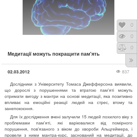
Відк
0
Пере
0
Порі
0
Медитації можуть покращити пам'ять
02.03.2012
837
Дослідники з Університету Томаса Джефферсона виявили,
що дорослі з порушеннями та втратою пам'яті можуть
отримати вигоду з мантри на основі медитації, яка позитивно
впливає на емоційні реакції людей на стрес, втому та
занепокоєння.
Для їх дослідження вчені залучили 15 людей похилого віку з
проблемами пам'яті, які варіювалися від помірного
порушення, пов'язаного з віком до хвороби Альцгеймера, і
провели з ними мантра-курс, заснований на медитації, до